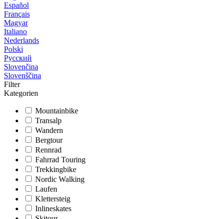
Español
Français
Magyar
Italiano
Nederlands
Polski
Русский
Slovenčina
Slovenščina
Filter
Kategorien
Mountainbike
Transalp
Wandern
Bergtour
Rennrad
Fahrrad Touring
Trekkingbike
Nordic Walking
Laufen
Klettersteig
Inlineskates
Skitour