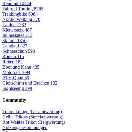
Rennrad
10444
Fahrrad Touring
8765
Trekkingbike
6084
Nordic Walking
370
Laufen
1783
Klettersteig
487
Inlineskates
213
Skitour
1856
Langlauf
827
Schneeschuh
590
Rodeln
115
Reiten
182
Boot und Kanu
435
Motorrad
1094
ATV-Quad
59
Gleitschirm und Drachen
132
Sightseeing
398
Community
Tourenkönige (Gesamtwertung)
Gelbe Trikots (Streckenwertung)
Rot-Weißes Trikot (Bergwertung)
Nutzungsbestimmungen