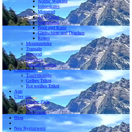
Nordic Walking
Inlineskates
Motorrad
ATV-Quad
Sightseeing
Boot und Kanu
Gleitschirm und Drachen
Reiten
Mountainbike
Transalp
Rennrad
Wandern
Fahrrad Touring
Community
Tourenkönige
Gelbes Trikot
Rot weißes Trikot
App
Über uns
Unsere Ziele
Kontakt
Impressum
Blog
Neu Registrieren