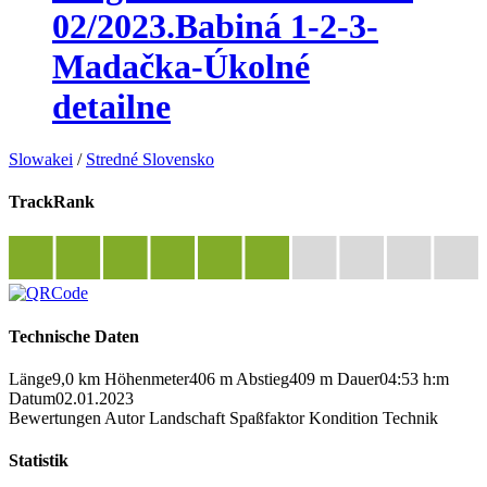
02/2023.Babiná 1-2-3-
Madačka-Úkolné
detailne
Slowakei
/
Stredné Slovensko
TrackRank
Technische Daten
Länge
9,0 km
Höhenmeter
406 m
Abstieg
409 m
Dauer
04:53 h:m
Datum
02.01.2023
Bewertungen
Autor
Landschaft
Spaßfaktor
Kondition
Technik
Statistik