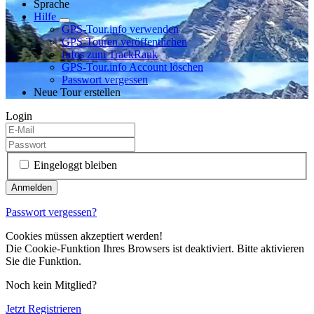
Sprache
Hilfe
GPS-Tour.info verwenden
GPS-Touren veröffentlichen
Infos zum TrackRank
GPS-Tour.info Account löschen
Passwort vergessen
Neue Tour erstellen
Login
Eingeloggt bleiben
Passwort vergessen?
Cookies müssen akzeptiert werden!
Die Cookie-Funktion Ihres Browsers ist deaktiviert. Bitte aktivieren
Sie die Funktion.
Noch kein Mitglied?
Jetzt Registrieren