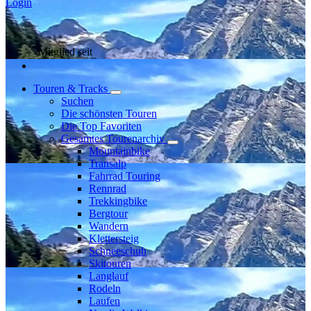
Login
Mitglied seit
Touren & Tracks
Suchen
Die schönsten Touren
Die Top Favoriten
Gesamtes Tourenarchiv
Mountainbike
Transalp
Fahrrad Touring
Rennrad
Trekkingbike
Bergtour
Wandern
Klettersteig
Schneeschuh
Skitouren
Langlauf
Rodeln
Laufen