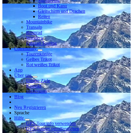
Sightseeing
Boot und Kanu
Gleitschirm und Drachen
Reiten
Mountainbike
Transalp
Rennrad
Wandern
Fahrrad Touring
Community
Tourenkönige
Gelbes Trikot
Rot weißes Trikot
App
Über uns
Unsere Ziele
Kontakt
Impressum
Blog
Neu Registrieren
Sprache
Hilfe
GPS-Tour.info verwenden
GPS-Touren veröffentlichen