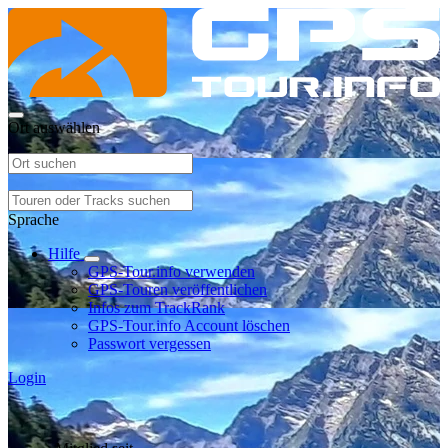
Ort auswählen
Sprache
Hilfe
GPS-Tour.info verwenden
GPS-Touren veröffentlichen
Infos zum TrackRank
GPS-Tour.info Account löschen
Passwort vergessen
Login