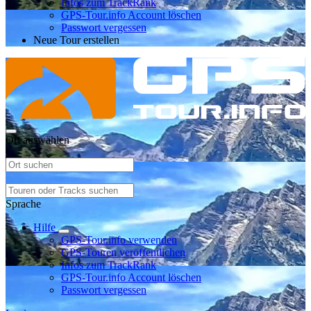
Infos zum TrackRank
GPS-Tour.info Account löschen
Passwort vergessen
Neue Tour erstellen
Ort auswählen
Sprache
Hilfe
GPS-Tour.info verwenden
GPS-Touren veröffentlichen
Infos zum TrackRank
GPS-Tour.info Account löschen
Passwort vergessen