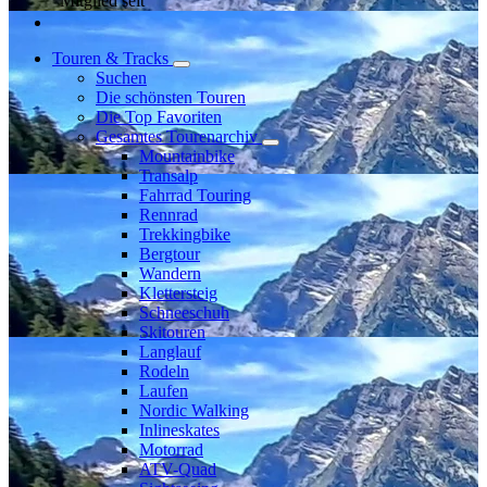
Mitglied seit
Touren & Tracks
Suchen
Die schönsten Touren
Die Top Favoriten
Gesamtes Tourenarchiv
Mountainbike
Transalp
Fahrrad Touring
Rennrad
Trekkingbike
Bergtour
Wandern
Klettersteig
Schneeschuh
Skitouren
Langlauf
Rodeln
Laufen
Nordic Walking
Inlineskates
Motorrad
ATV-Quad