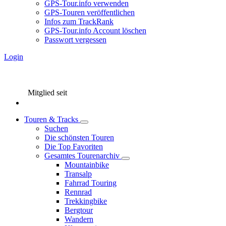
GPS-Tour.info verwenden
GPS-Touren veröffentlichen
Infos zum TrackRank
GPS-Tour.info Account löschen
Passwort vergessen
Login
Mitglied seit
Touren & Tracks
Suchen
Die schönsten Touren
Die Top Favoriten
Gesamtes Tourenarchiv
Mountainbike
Transalp
Fahrrad Touring
Rennrad
Trekkingbike
Bergtour
Wandern