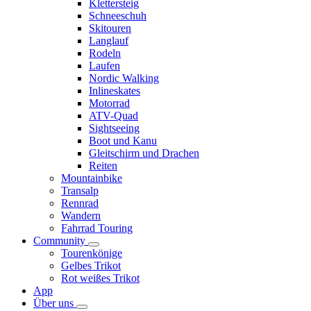
Klettersteig
Schneeschuh
Skitouren
Langlauf
Rodeln
Laufen
Nordic Walking
Inlineskates
Motorrad
ATV-Quad
Sightseeing
Boot und Kanu
Gleitschirm und Drachen
Reiten
Mountainbike
Transalp
Rennrad
Wandern
Fahrrad Touring
Community
Tourenkönige
Gelbes Trikot
Rot weißes Trikot
App
Über uns