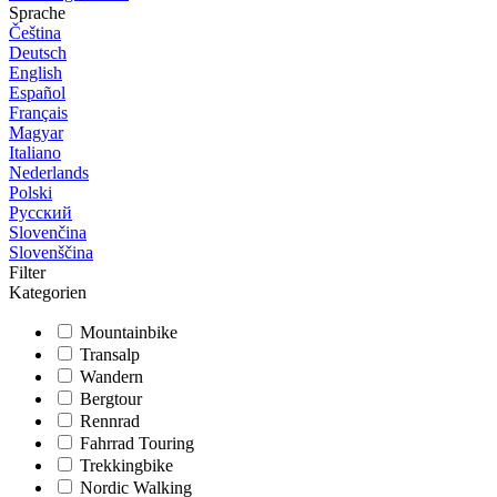
Sprache
Čeština
Deutsch
English
Español
Français
Magyar
Italiano
Nederlands
Polski
Русский
Slovenčina
Slovenščina
Filter
Kategorien
Mountainbike
Transalp
Wandern
Bergtour
Rennrad
Fahrrad Touring
Trekkingbike
Nordic Walking