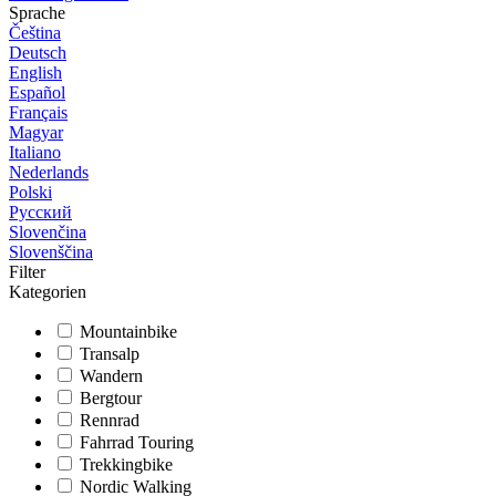
Sprache
Čeština
Deutsch
English
Español
Français
Magyar
Italiano
Nederlands
Polski
Русский
Slovenčina
Slovenščina
Filter
Kategorien
Mountainbike
Transalp
Wandern
Bergtour
Rennrad
Fahrrad Touring
Trekkingbike
Nordic Walking