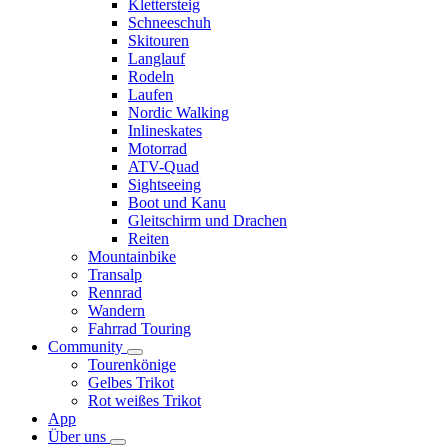
Klettersteig
Schneeschuh
Skitouren
Langlauf
Rodeln
Laufen
Nordic Walking
Inlineskates
Motorrad
ATV-Quad
Sightseeing
Boot und Kanu
Gleitschirm und Drachen
Reiten
Mountainbike
Transalp
Rennrad
Wandern
Fahrrad Touring
Community
Tourenkönige
Gelbes Trikot
Rot weißes Trikot
App
Über uns