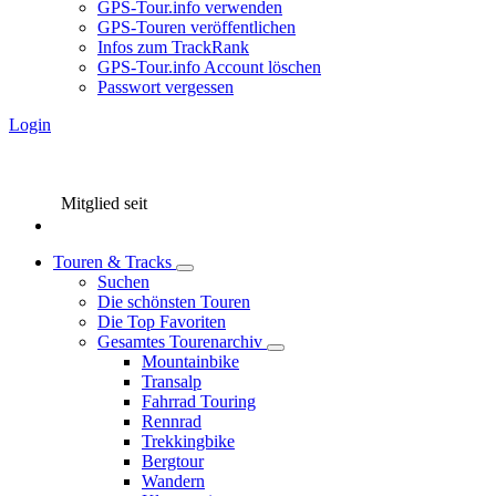
GPS-Tour.info verwenden
GPS-Touren veröffentlichen
Infos zum TrackRank
GPS-Tour.info Account löschen
Passwort vergessen
Login
Mitglied seit
Touren & Tracks
Suchen
Die schönsten Touren
Die Top Favoriten
Gesamtes Tourenarchiv
Mountainbike
Transalp
Fahrrad Touring
Rennrad
Trekkingbike
Bergtour
Wandern