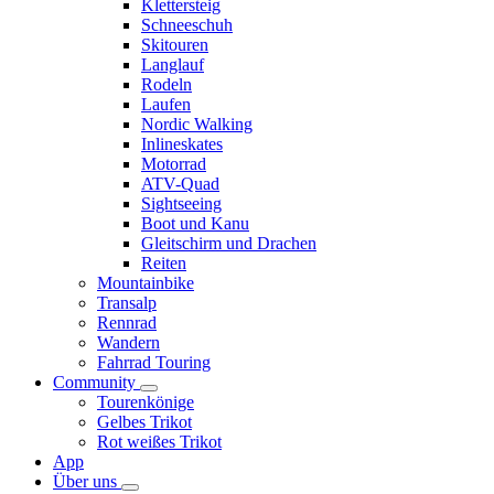
Klettersteig
Schneeschuh
Skitouren
Langlauf
Rodeln
Laufen
Nordic Walking
Inlineskates
Motorrad
ATV-Quad
Sightseeing
Boot und Kanu
Gleitschirm und Drachen
Reiten
Mountainbike
Transalp
Rennrad
Wandern
Fahrrad Touring
Community
Tourenkönige
Gelbes Trikot
Rot weißes Trikot
App
Über uns