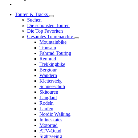
Touren & Tracks
Suchen
Die schönsten Touren
Die Top Favoriten
Gesamtes Tourenarchiv
Mountainbike
Transalp
Fahrrad Touring
Rennrad
Trekkingbike
Bergtour
Wandern
Klettersteig
Schneeschuh
Skitouren
Langlauf
Rodeln
Laufen
Nordic Walking
Inlineskates
Motorrad
ATV-Quad
Sightseeing