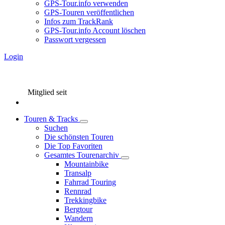
GPS-Tour.info verwenden
GPS-Touren veröffentlichen
Infos zum TrackRank
GPS-Tour.info Account löschen
Passwort vergessen
Login
Mitglied seit
Touren & Tracks
Suchen
Die schönsten Touren
Die Top Favoriten
Gesamtes Tourenarchiv
Mountainbike
Transalp
Fahrrad Touring
Rennrad
Trekkingbike
Bergtour
Wandern