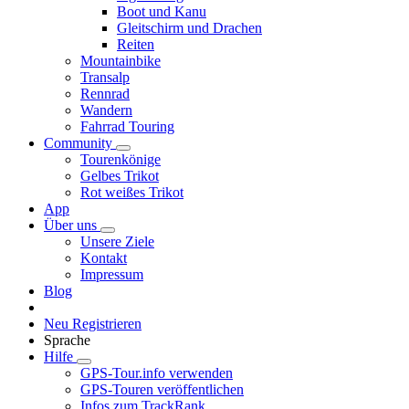
Boot und Kanu
Gleitschirm und Drachen
Reiten
Mountainbike
Transalp
Rennrad
Wandern
Fahrrad Touring
Community
Tourenkönige
Gelbes Trikot
Rot weißes Trikot
App
Über uns
Unsere Ziele
Kontakt
Impressum
Blog
Neu Registrieren
Sprache
Hilfe
GPS-Tour.info verwenden
GPS-Touren veröffentlichen
Infos zum TrackRank