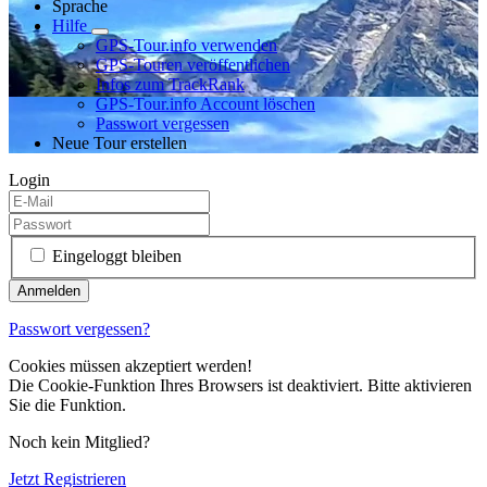
Sprache
Hilfe
GPS-Tour.info verwenden
GPS-Touren veröffentlichen
Infos zum TrackRank
GPS-Tour.info Account löschen
Passwort vergessen
Neue Tour erstellen
Login
Eingeloggt bleiben
Passwort vergessen?
Cookies müssen akzeptiert werden!
Die Cookie-Funktion Ihres Browsers ist deaktiviert. Bitte aktivieren
Sie die Funktion.
Noch kein Mitglied?
Jetzt Registrieren