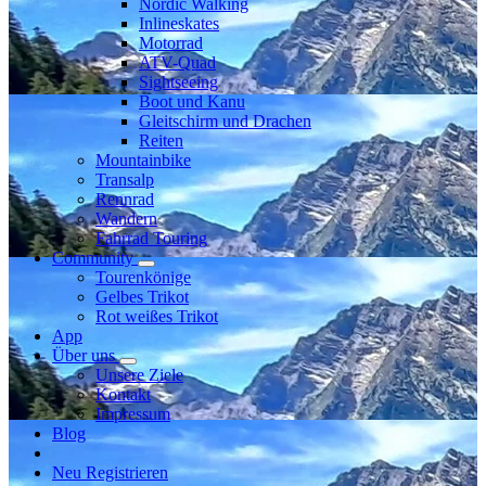
Nordic Walking
Inlineskates
Motorrad
ATV-Quad
Sightseeing
Boot und Kanu
Gleitschirm und Drachen
Reiten
Mountainbike
Transalp
Rennrad
Wandern
Fahrrad Touring
Community
Tourenkönige
Gelbes Trikot
Rot weißes Trikot
App
Über uns
Unsere Ziele
Kontakt
Impressum
Blog
Neu Registrieren