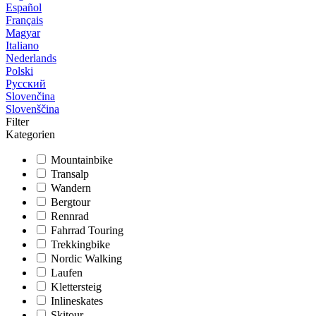
Español
Français
Magyar
Italiano
Nederlands
Polski
Русский
Slovenčina
Slovenščina
Filter
Kategorien
Mountainbike
Transalp
Wandern
Bergtour
Rennrad
Fahrrad Touring
Trekkingbike
Nordic Walking
Laufen
Klettersteig
Inlineskates
Skitour