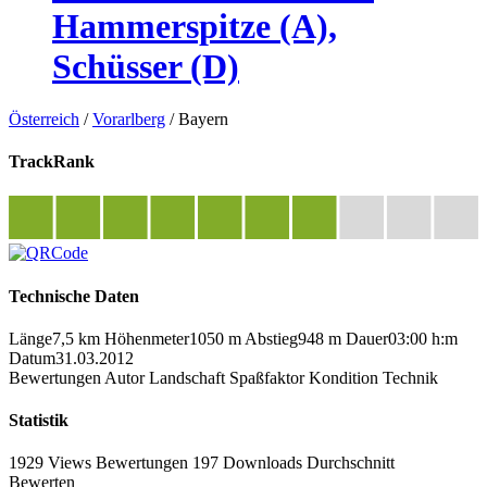
Hammerspitze (A),
Schüsser (D)
Österreich
/
Vorarlberg
/
Bayern
TrackRank
Technische Daten
Länge
7,5 km
Höhenmeter
1050 m
Abstieg
948 m
Dauer
03:00 h:m
Datum
31.03.2012
Bewertungen
Autor
Landschaft
Spaßfaktor
Kondition
Technik
Statistik
1929 Views
Bewertungen
197 Downloads
Durchschnitt
Bewerten