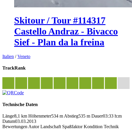
Skitour / Tour #114317
Castello Andraz - Bivacco
Sief - Plan da la freina
Italien
/
Veneto
TrackRank
Technische Daten
Länge
8,1 km
Höhenmeter
534 m
Abstieg
535 m
Dauer
03:33 h:m
Datum
03.03.2013
Bewertungen
Autor
Landschaft
Spaßfaktor
Kondition
Technik