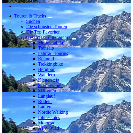
Mitglied seit
Touren & Tracks
Suchen
Die schönsten Touren
Die Top Favoriten
Gesamtes Tourenarchiv
Mountainbike
Transalp
Fahrrad Touring
Rennrad
Trekkingbike
Bergtour
Wandern
Klettersteig
Schneeschuh
Skitouren
Langlauf
Rodeln
Laufen
Nordic Walking
Inlineskates
Motorrad
ATV-Quad