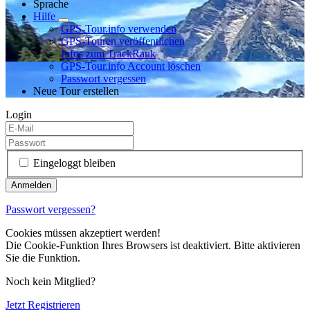
Sprache
Hilfe
GPS-Tour.info verwenden
GPS-Touren veröffentlichen
Infos zum TrackRank
GPS-Tour.info Account löschen
Passwort vergessen
Neue Tour erstellen
Login
Eingeloggt bleiben
Passwort vergessen?
Cookies müssen akzeptiert werden!
Die Cookie-Funktion Ihres Browsers ist deaktiviert. Bitte aktivieren
Sie die Funktion.
Noch kein Mitglied?
Jetzt Registrieren