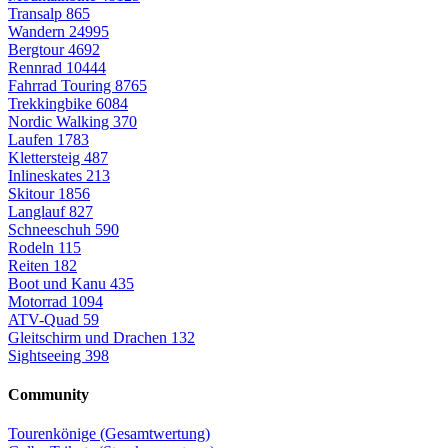
Transalp
865
Wandern
24995
Bergtour
4692
Rennrad
10444
Fahrrad Touring
8765
Trekkingbike
6084
Nordic Walking
370
Laufen
1783
Klettersteig
487
Inlineskates
213
Skitour
1856
Langlauf
827
Schneeschuh
590
Rodeln
115
Reiten
182
Boot und Kanu
435
Motorrad
1094
ATV-Quad
59
Gleitschirm und Drachen
132
Sightseeing
398
Community
Tourenkönige (Gesamtwertung)