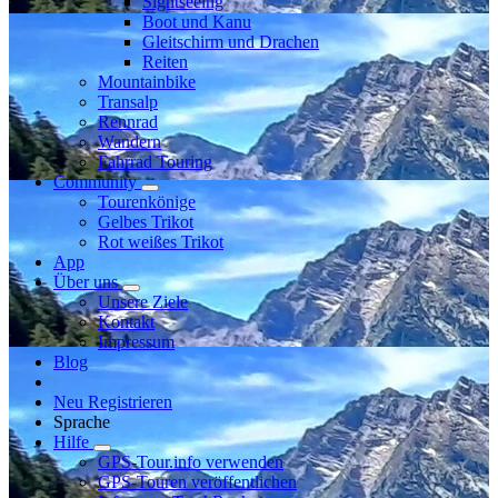
Sightseeing
Boot und Kanu
Gleitschirm und Drachen
Reiten
Mountainbike
Transalp
Rennrad
Wandern
Fahrrad Touring
Community
Tourenkönige
Gelbes Trikot
Rot weißes Trikot
App
Über uns
Unsere Ziele
Kontakt
Impressum
Blog
Neu Registrieren
Sprache
Hilfe
GPS-Tour.info verwenden
GPS-Touren veröffentlichen