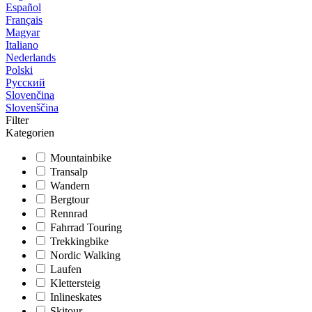
Español
Français
Magyar
Italiano
Nederlands
Polski
Русский
Slovenčina
Slovenščina
Filter
Kategorien
Mountainbike
Transalp
Wandern
Bergtour
Rennrad
Fahrrad Touring
Trekkingbike
Nordic Walking
Laufen
Klettersteig
Inlineskates
Skitour