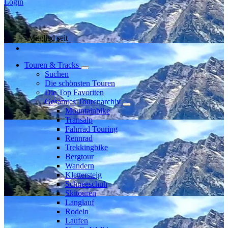
Login
Mitglied seit
Touren & Tracks
Suchen
Die schönsten Touren
Die Top Favoriten
Gesamtes Tourenarchiv
Mountainbike
Transalp
Fahrrad Touring
Rennrad
Trekkingbike
Bergtour
Wandern
Klettersteig
Schneeschuh
Skitouren
Langlauf
Rodeln
Laufen