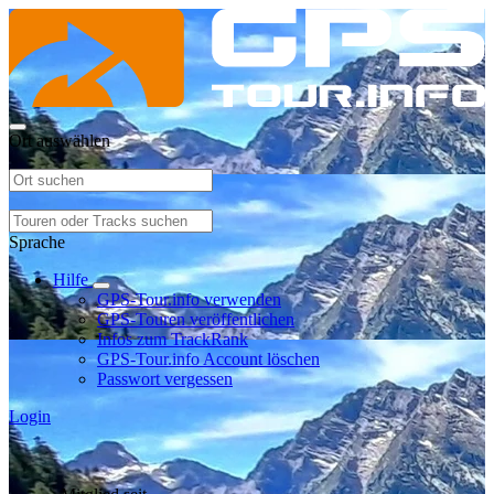
Ort auswählen
Sprache
Hilfe
GPS-Tour.info verwenden
GPS-Touren veröffentlichen
Infos zum TrackRank
GPS-Tour.info Account löschen
Passwort vergessen
Login