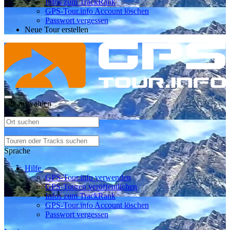
Infos zum TrackRank
GPS-Tour.info Account löschen
Passwort vergessen
Neue Tour erstellen
Ort auswählen
Sprache
Hilfe
GPS-Tour.info verwenden
GPS-Touren veröffentlichen
Infos zum TrackRank
GPS-Tour.info Account löschen
Passwort vergessen