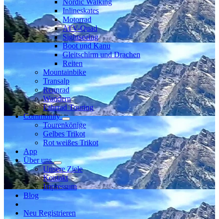
Nordic Walking
Inlineskates
Motorrad
ATV-Quad
Sightseeing
Boot und Kanu
Gleitschirm und Drachen
Reiten
Mountainbike
Transalp
Rennrad
Wandern
Fahrrad Touring
Community
Tourenkönige
Gelbes Trikot
Rot weißes Trikot
App
Über uns
Unsere Ziele
Kontakt
Impressum
Blog
Neu Registrieren