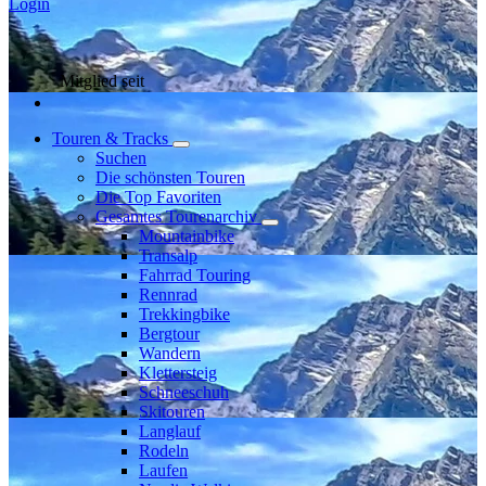
Login
Mitglied seit
Touren & Tracks
Suchen
Die schönsten Touren
Die Top Favoriten
Gesamtes Tourenarchiv
Mountainbike
Transalp
Fahrrad Touring
Rennrad
Trekkingbike
Bergtour
Wandern
Klettersteig
Schneeschuh
Skitouren
Langlauf
Rodeln
Laufen