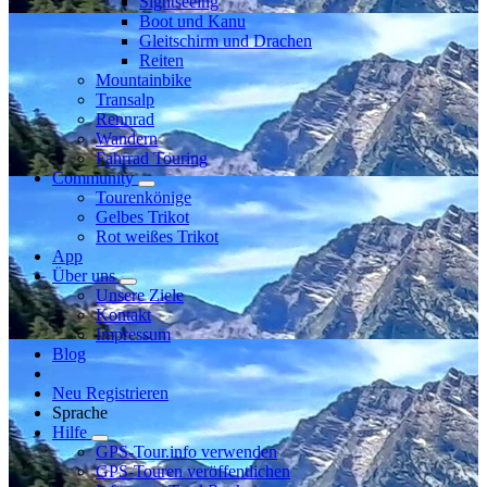
Sightseeing
Boot und Kanu
Gleitschirm und Drachen
Reiten
Mountainbike
Transalp
Rennrad
Wandern
Fahrrad Touring
Community
Tourenkönige
Gelbes Trikot
Rot weißes Trikot
App
Über uns
Unsere Ziele
Kontakt
Impressum
Blog
Neu Registrieren
Sprache
Hilfe
GPS-Tour.info verwenden
GPS-Touren veröffentlichen