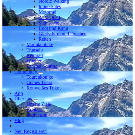
Nordic Walking
Inlineskates
Motorrad
ATV-Quad
Sightseeing
Boot und Kanu
Gleitschirm und Drachen
Reiten
Mountainbike
Transalp
Rennrad
Wandern
Fahrrad Touring
Community
Tourenkönige
Gelbes Trikot
Rot weißes Trikot
App
Über uns
Unsere Ziele
Kontakt
Impressum
Blog
Neu Registrieren