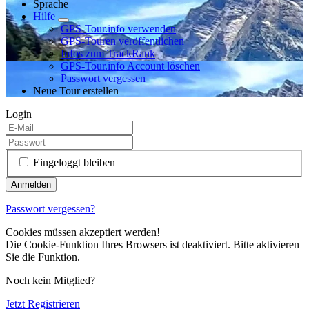
Sprache
Hilfe
GPS-Tour.info verwenden
GPS-Touren veröffentlichen
Infos zum TrackRank
GPS-Tour.info Account löschen
Passwort vergessen
Neue Tour erstellen
Login
Eingeloggt bleiben
Passwort vergessen?
Cookies müssen akzeptiert werden!
Die Cookie-Funktion Ihres Browsers ist deaktiviert. Bitte aktivieren
Sie die Funktion.
Noch kein Mitglied?
Jetzt Registrieren