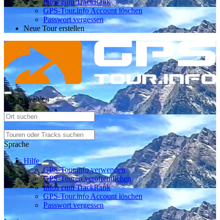
Infos zum TrackRank
GPS-Tour.info Account löschen
Passwort vergessen
Neue Tour erstellen
Ort auswählen
Sprache
Hilfe
GPS-Tour.info verwenden
GPS-Touren veröffentlichen
Infos zum TrackRank
GPS-Tour.info Account löschen
Passwort vergessen