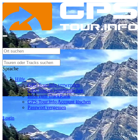
Ort auswählen
Sprache
Hilfe
GPS-Tour.info verwenden
GPS-Touren veröffentlichen
Infos zum TrackRank
GPS-Tour.info Account löschen
Passwort vergessen
Login