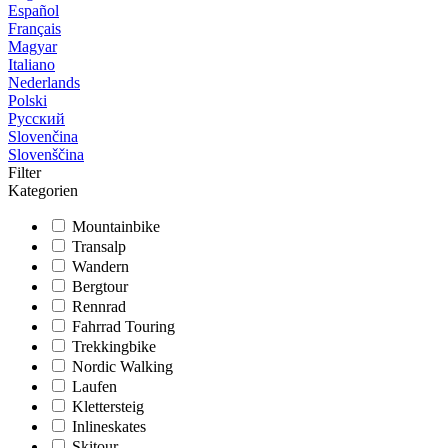
Español
Français
Magyar
Italiano
Nederlands
Polski
Русский
Slovenčina
Slovenščina
Filter
Kategorien
Mountainbike
Transalp
Wandern
Bergtour
Rennrad
Fahrrad Touring
Trekkingbike
Nordic Walking
Laufen
Klettersteig
Inlineskates
Skitour