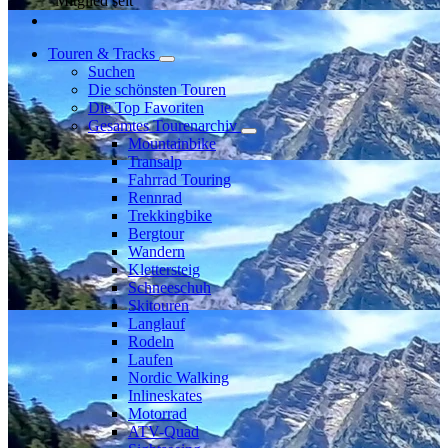
Mitglied seit
Touren & Tracks
Suchen
Die schönsten Touren
Die Top Favoriten
Gesamtes Tourenarchiv
Mountainbike
Transalp
Fahrrad Touring
Rennrad
Trekkingbike
Bergtour
Wandern
Klettersteig
Schneeschuh
Skitouren
Langlauf
Rodeln
Laufen
Nordic Walking
Inlineskates
Motorrad
ATV-Quad