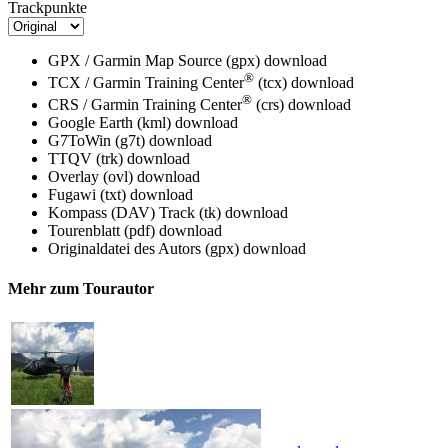
Trackpunkte
GPX / Garmin Map Source (gpx)
download
®
TCX / Garmin Training Center
(tcx)
download
®
CRS / Garmin Training Center
(crs)
download
Google Earth (kml)
download
G7ToWin (g7t)
download
TTQV (trk)
download
Overlay (ovl)
download
Fugawi (txt)
download
Kompass (DAV) Track (tk)
download
Tourenblatt (pdf)
download
Originaldatei des Autors (gpx)
download
Mehr zum Tourautor