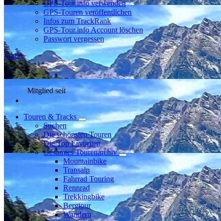
GPS-Tour.info verwenden
GPS-Touren veröffentlichen
Infos zum TrackRank
GPS-Tour.info Account löschen
Passwort vergessen
Login
Mitglied seit
Touren & Tracks
Suchen
Die schönsten Touren
Die Top Favoriten
Gesamtes Tourenarchiv
Mountainbike
Transalp
Fahrrad Touring
Rennrad
Trekkingbike
Bergtour
Wandern