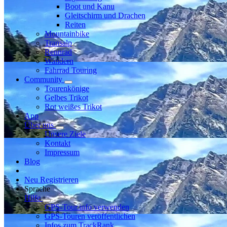
Boot und Kanu
Gleitschirm und Drachen
Reiten
Mountainbike
Transalp
Rennrad
Wandern
Fahrrad Touring
Community
Tourenkönige
Gelbes Trikot
Rot weißes Trikot
App
Über uns
Unsere Ziele
Kontakt
Impressum
Blog
Neu Registrieren
Sprache
Hilfe
GPS-Tour.info verwenden
GPS-Touren veröffentlichen
Infos zum TrackRank