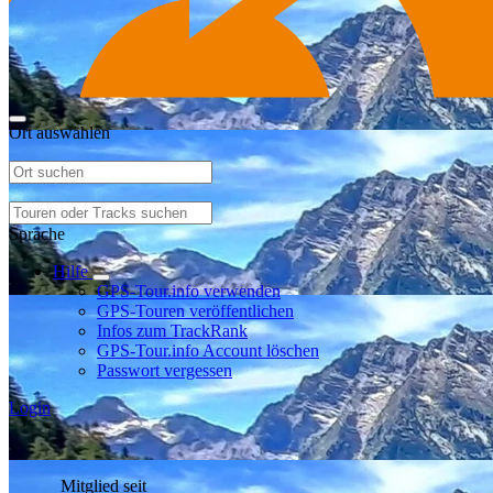
Ort auswählen
Sprache
Hilfe
GPS-Tour.info verwenden
GPS-Touren veröffentlichen
Infos zum TrackRank
GPS-Tour.info Account löschen
Passwort vergessen
Login
Mitglied seit