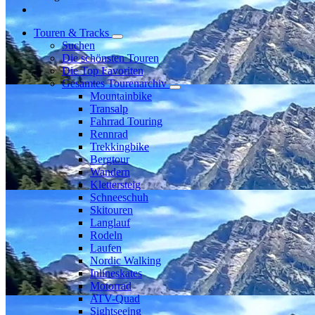
Touren & Tracks
Suchen
Die schönsten Touren
Die Top Favoriten
Gesamtes Tourenarchiv
Mountainbike
Transalp
Fahrrad Touring
Rennrad
Trekkingbike
Bergtour
Wandern
Klettersteig
Schneeschuh
Skitouren
Langlauf
Rodeln
Laufen
Nordic Walking
Inlineskates
Motorrad
ATV-Quad
Sightseeing