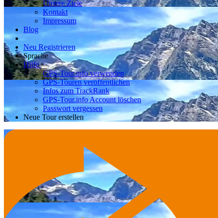
Unsere Ziele
Kontakt
Impressum
Blog
Neu Registrieren
Sprache
Hilfe
GPS-Tour.info verwenden
GPS-Touren veröffentlichen
Infos zum TrackRank
GPS-Tour.info Account löschen
Passwort vergessen
Neue Tour erstellen