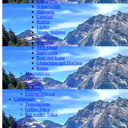
Klettersteig
Schneeschuh
Skitouren
Langlauf
Rodeln
Laufen
Nordic Walking
Inlineskates
Motorrad
ATV-Quad
Sightseeing
Boot und Kanu
Gleitschirm und Drachen
Reiten
Mountainbike
Transalp
Rennrad
Wandern
Fahrrad Touring
Community
Tourenkönige
Gelbes Trikot
Rot weißes Trikot
App
Über uns