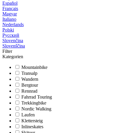
Español
Français
Magyar
Italiano
Nederlands
Polski
Русский
Slovenčina
Slovenščina
Filter
Kategorien
Mountainbike
Transalp
Wandern
Bergtour
Rennrad
Fahrrad Touring
Trekkingbike
Nordic Walking
Laufen
Klettersteig
Inlineskates
Skitour