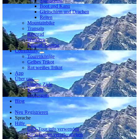
Sightseeing
Boot und Kanu
Gleitschirm und Drachen
Reiten
Mountainbike
Transalp
Rennrad
Wandern
Fahrrad Touring
Community
Tourenkönige
Gelbes Trikot
Rot weißes Trikot
App
Über uns
Unsere Ziele
Kontakt
Impressum
Blog
Neu Registrieren
Sprache
Hilfe
GPS-Tour.info verwenden
GPS-Touren veröffentlichen