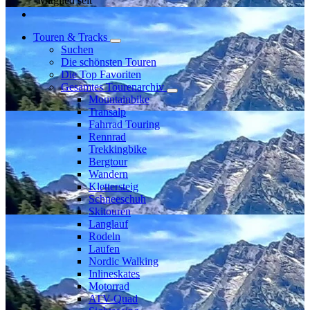
Mitglied seit
Touren & Tracks
Suchen
Die schönsten Touren
Die Top Favoriten
Gesamtes Tourenarchiv
Mountainbike
Transalp
Fahrrad Touring
Rennrad
Trekkingbike
Bergtour
Wandern
Klettersteig
Schneeschuh
Skitouren
Langlauf
Rodeln
Laufen
Nordic Walking
Inlineskates
Motorrad
ATV-Quad