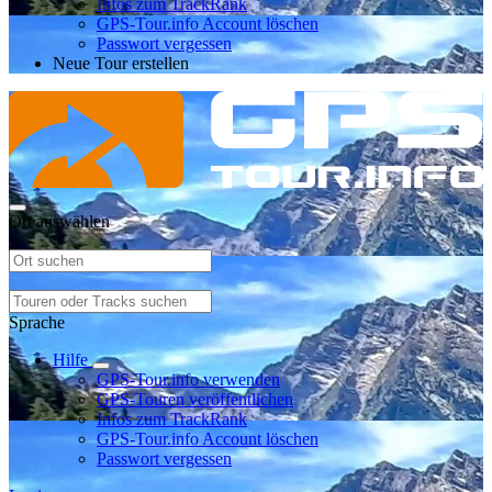
Infos zum TrackRank
GPS-Tour.info Account löschen
Passwort vergessen
Neue Tour erstellen
Ort auswählen
Sprache
Hilfe
GPS-Tour.info verwenden
GPS-Touren veröffentlichen
Infos zum TrackRank
GPS-Tour.info Account löschen
Passwort vergessen