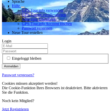
Sprache
Hilfe
GPS-Tour.info verwenden
GPS-Touren veröffentlichen
Infos zum TrackRank
GPS-Tour.info Account löschen
Passwort vergessen
Neue Tour erstellen
Login
Eingeloggt bleiben
Passwort vergessen?
Cookies müssen akzeptiert werden!
Die Cookie-Funktion Ihres Browsers ist deaktiviert. Bitte aktivieren
Sie die Funktion.
Noch kein Mitglied?
Jetzt Registrieren