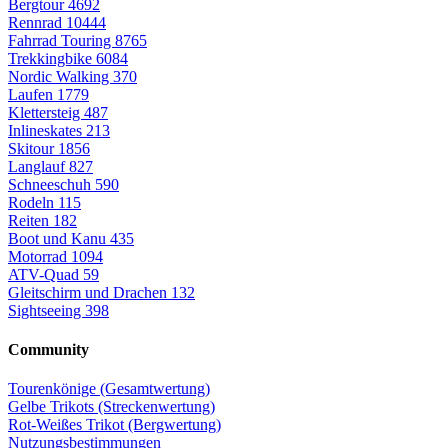
Bergtour
4692
Rennrad
10444
Fahrrad Touring
8765
Trekkingbike
6084
Nordic Walking
370
Laufen
1779
Klettersteig
487
Inlineskates
213
Skitour
1856
Langlauf
827
Schneeschuh
590
Rodeln
115
Reiten
182
Boot und Kanu
435
Motorrad
1094
ATV-Quad
59
Gleitschirm und Drachen
132
Sightseeing
398
Community
Tourenkönige (Gesamtwertung)
Gelbe Trikots (Streckenwertung)
Rot-Weißes Trikot (Bergwertung)
Nutzungsbestimmungen