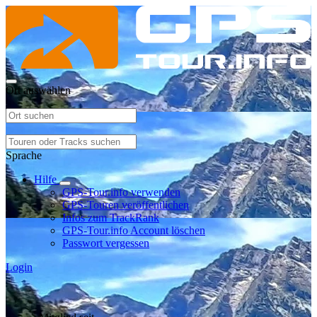
Ort auswählen
Sprache
Hilfe
GPS-Tour.info verwenden
GPS-Touren veröffentlichen
Infos zum TrackRank
GPS-Tour.info Account löschen
Passwort vergessen
Login