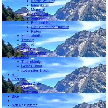
Nordic Walking
Inlineskates
Motorrad
ATV-Quad
Sightseeing
Boot und Kanu
Gleitschirm und Drachen
Reiten
Mountainbike
Transalp
Rennrad
Wandern
Fahrrad Touring
Community
Tourenkönige
Gelbes Trikot
Rot weißes Trikot
App
Über uns
Unsere Ziele
Kontakt
Impressum
Blog
Neu Registrieren