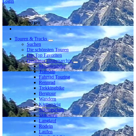
Login
Mitglied seit
Touren & Tracks
Suchen
Die schönsten Touren
Die Top Favoriten
Gesamtes Tourenarchiv
Mountainbike
Transalp
Fahrrad Touring
Rennrad
Trekkingbike
Bergtour
Wandern
Klettersteig
Schneeschuh
Skitouren
Langlauf
Rodeln
Laufen