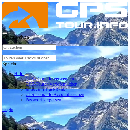
Ort auswählen
Sprache
Hilfe
GPS-Tour.info verwenden
GPS-Touren veröffentlichen
Infos zum TrackRank
GPS-Tour.info Account löschen
Passwort vergessen
Login