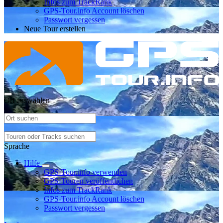
Infos zum TrackRank
GPS-Tour.info Account löschen
Passwort vergessen
Neue Tour erstellen
Ort auswählen
Sprache
Hilfe
GPS-Tour.info verwenden
GPS-Touren veröffentlichen
Infos zum TrackRank
GPS-Tour.info Account löschen
Passwort vergessen