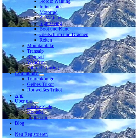
Nordic Walking
Inlineskates
Motorrad
ATV-Quad
Sightseeing
Boot und Kanu
Gleitschirm und Drachen
Reiten
Mountainbike
Transalp
Rennrad
Wandern
Fahrrad Touring
Community
Tourenkönige
Gelbes Trikot
Rot weißes Trikot
App
Über uns
Unsere Ziele
Kontakt
Impressum
Blog
Neu Registrieren