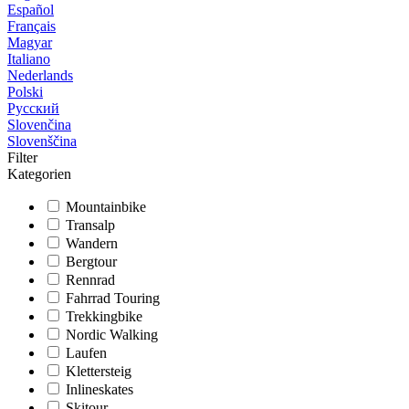
Español
Français
Magyar
Italiano
Nederlands
Polski
Русский
Slovenčina
Slovenščina
Filter
Kategorien
Mountainbike
Transalp
Wandern
Bergtour
Rennrad
Fahrrad Touring
Trekkingbike
Nordic Walking
Laufen
Klettersteig
Inlineskates
Skitour