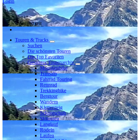
Login
Mitglied seit
Touren & Tracks
Suchen
Die schönsten Touren
Die Top Favoriten
Gesamtes Tourenarchiv
Mountainbike
Transalp
Fahrrad Touring
Rennrad
Trekkingbike
Bergtour
Wandern
Klettersteig
Schneeschuh
Skitouren
Langlauf
Rodeln
Laufen