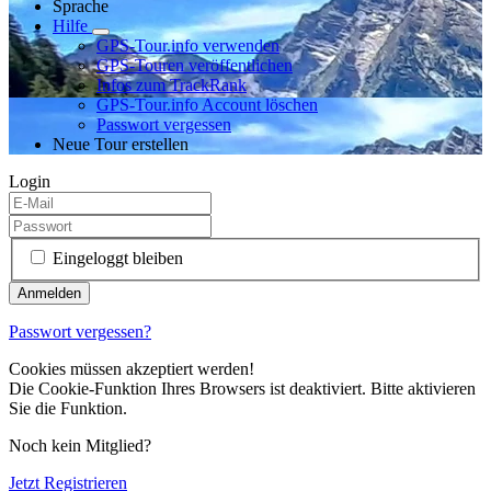
Sprache
Hilfe
GPS-Tour.info verwenden
GPS-Touren veröffentlichen
Infos zum TrackRank
GPS-Tour.info Account löschen
Passwort vergessen
Neue Tour erstellen
Login
Eingeloggt bleiben
Passwort vergessen?
Cookies müssen akzeptiert werden!
Die Cookie-Funktion Ihres Browsers ist deaktiviert. Bitte aktivieren
Sie die Funktion.
Noch kein Mitglied?
Jetzt Registrieren