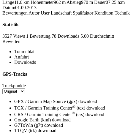
Länge
11,6 km
Höhenmeter
962 m
Abstieg
970 m
Dauer
07:25 h:m
Datum
01.09.2013
Bewertungen
Autor
User
Landschaft
Spaßfaktor
Kondition
Technik
Statistik
3527 Views
1
Bewertung
78 Downloads
5.00
Durchschnitt
Bewerten
Tourenblatt
Anfahrt
Downloads
GPS-Tracks
Trackpunkte
GPX / Garmin Map Source (gpx)
download
®
TCX / Garmin Training Center
(tcx)
download
®
CRS / Garmin Training Center
(crs)
download
Google Earth (kml)
download
G7ToWin (g7t)
download
TTQV (trk)
download