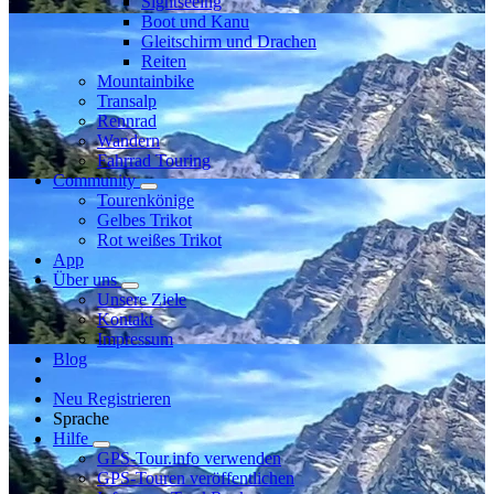
Sightseeing
Boot und Kanu
Gleitschirm und Drachen
Reiten
Mountainbike
Transalp
Rennrad
Wandern
Fahrrad Touring
Community
Tourenkönige
Gelbes Trikot
Rot weißes Trikot
App
Über uns
Unsere Ziele
Kontakt
Impressum
Blog
Neu Registrieren
Sprache
Hilfe
GPS-Tour.info verwenden
GPS-Touren veröffentlichen