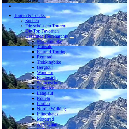
Mitglied seit
Touren & Tracks
Suchen
Die schönsten Touren
Die Top Favoriten
Gesamtes Tourenarchiv
Mountainbike
Transalp
Fahrrad Touring
Rennrad
Trekkingbike
Bergtour
Wandern
Klettersteig
Schneeschuh
Skitouren
Langlauf
Rodeln
Laufen
Nordic Walking
Inlineskates
Motorrad
ATV-Quad