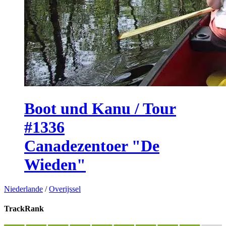
Boot und Kanu / Tour
#1336
Canadezentoer "De
Wieden"
Niederlande
/
Overijssel
TrackRank