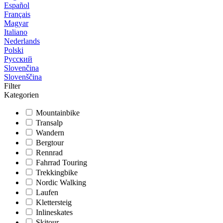
Español
Français
Magyar
Italiano
Nederlands
Polski
Русский
Slovenčina
Slovenščina
Filter
Kategorien
Mountainbike
Transalp
Wandern
Bergtour
Rennrad
Fahrrad Touring
Trekkingbike
Nordic Walking
Laufen
Klettersteig
Inlineskates
Skitour