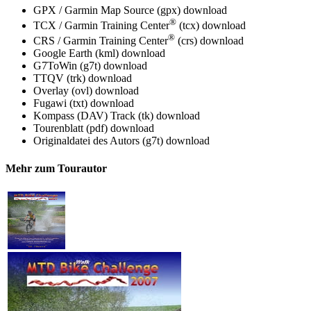
GPX / Garmin Map Source (gpx)
download
®
TCX / Garmin Training Center
(tcx)
download
®
CRS / Garmin Training Center
(crs)
download
Google Earth (kml)
download
G7ToWin (g7t)
download
TTQV (trk)
download
Overlay (ovl)
download
Fugawi (txt)
download
Kompass (DAV) Track (tk)
download
Tourenblatt (pdf)
download
Originaldatei des Autors (g7t)
download
Mehr zum Tourautor