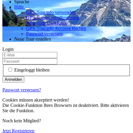
Sprache
Hilfe
GPS-Tour.info verwenden
GPS-Touren veröffentlichen
Infos zum TrackRank
GPS-Tour.info Account löschen
Passwort vergessen
Neue Tour erstellen
Login
Eingeloggt bleiben
Passwort vergessen?
Cookies müssen akzeptiert werden!
Die Cookie-Funktion Ihres Browsers ist deaktiviert. Bitte aktivieren
Sie die Funktion.
Noch kein Mitglied?
Jetzt Registrieren