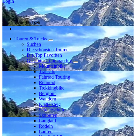
Login
Mitglied seit
Touren & Tracks
Suchen
Die schönsten Touren
Die Top Favoriten
Gesamtes Tourenarchiv
Mountainbike
Transalp
Fahrrad Touring
Rennrad
Trekkingbike
Bergtour
Wandern
Klettersteig
Schneeschuh
Skitouren
Langlauf
Rodeln
Laufen