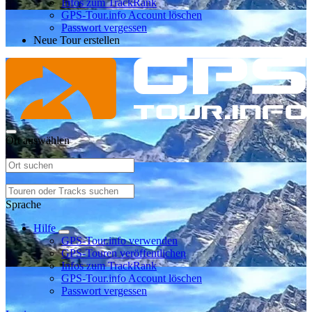
Infos zum TrackRank
GPS-Tour.info Account löschen
Passwort vergessen
Neue Tour erstellen
Ort auswählen
Sprache
Hilfe
GPS-Tour.info verwenden
GPS-Touren veröffentlichen
Infos zum TrackRank
GPS-Tour.info Account löschen
Passwort vergessen