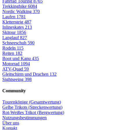
Fahrrad Touring
8765
Trekkingbike
6084
Nordic Walking
370
Laufen
1781
Klettersteig
487
Inlineskates
213
Skitour
1856
Langlauf
827
Schneeschuh
590
Rodeln
115
Reiten
182
Boot und Kanu
435
Motorrad
1094
ATV-Quad
59
Gleitschirm und Drachen
132
Sightseeing
398
Community
Tourenkönige (Gesamtwertung)
Gelbe Trikots (Streckenwertung)
Rot-Weißes Trikot (Bergwertung)
Nutzungsbestimmungen
Über uns
Kontakt