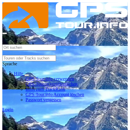
Ort auswählen
Sprache
Hilfe
GPS-Tour.info verwenden
GPS-Touren veröffentlichen
Infos zum TrackRank
GPS-Tour.info Account löschen
Passwort vergessen
Login