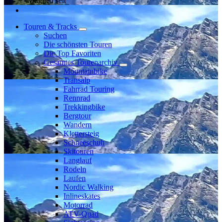
Mitglied seit
Touren & Tracks
Suchen
Die schönsten Touren
Die Top Favoriten
Gesamtes Tourenarchiv
Mountainbike
Transalp
Fahrrad Touring
Rennrad
Trekkingbike
Bergtour
Wandern
Klettersteig
Schneeschuh
Skitouren
Langlauf
Rodeln
Laufen
Nordic Walking
Inlineskates
Motorrad
ATV-Quad