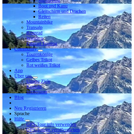
Sightseeing
Boot und Kanu
Gleitschirm und Drachen
Reiten
Mountainbike
Transalp
Rennrad
Wandern
Fahrrad Touring
Community
Tourenkönige
Gelbes Trikot
Rot weißes Trikot
App
Über uns
Unsere Ziele
Kontakt
Impressum
Blog
Neu Registrieren
Sprache
Hilfe
GPS-Tour.info verwenden
GPS-Touren veröffentlichen