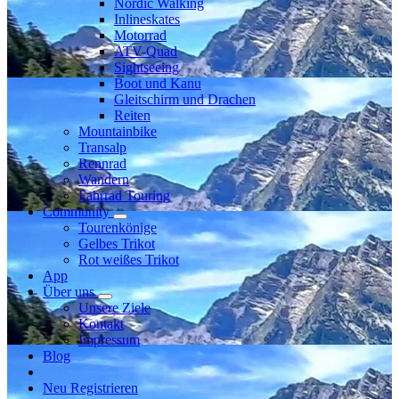
Nordic Walking
Inlineskates
Motorrad
ATV-Quad
Sightseeing
Boot und Kanu
Gleitschirm und Drachen
Reiten
Mountainbike
Transalp
Rennrad
Wandern
Fahrrad Touring
Community
Tourenkönige
Gelbes Trikot
Rot weißes Trikot
App
Über uns
Unsere Ziele
Kontakt
Impressum
Blog
Neu Registrieren