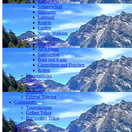
Klettersteig
Schneeschuh
Skitouren
Langlauf
Rodeln
Laufen
Nordic Walking
Inlineskates
Motorrad
ATV-Quad
Sightseeing
Boot und Kanu
Gleitschirm und Drachen
Reiten
Mountainbike
Transalp
Rennrad
Wandern
Fahrrad Touring
Community
Tourenkönige
Gelbes Trikot
Rot weißes Trikot
App
Über uns