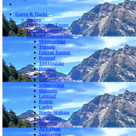
Touren & Tracks
Suchen
Die schönsten Touren
Die Top Favoriten
Gesamtes Tourenarchiv
Mountainbike
Transalp
Fahrrad Touring
Rennrad
Trekkingbike
Bergtour
Wandern
Klettersteig
Schneeschuh
Skitouren
Langlauf
Rodeln
Laufen
Nordic Walking
Inlineskates
Motorrad
ATV-Quad
Sightseeing