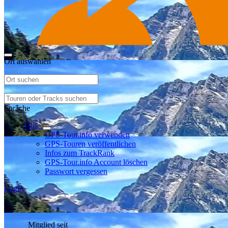
Ort auswählen
Sprache
Hilfe
GPS-Tour.info verwenden
GPS-Touren veröffentlichen
Infos zum TrackRank
GPS-Tour.info Account löschen
Passwort vergessen
Login
Mitglied seit