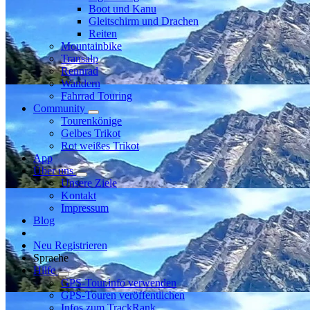
Boot und Kanu
Gleitschirm und Drachen
Reiten
Mountainbike
Transalp
Rennrad
Wandern
Fahrrad Touring
Community
Tourenkönige
Gelbes Trikot
Rot weißes Trikot
App
Über uns
Unsere Ziele
Kontakt
Impressum
Blog
Neu Registrieren
Sprache
Hilfe
GPS-Tour.info verwenden
GPS-Touren veröffentlichen
Infos zum TrackRank