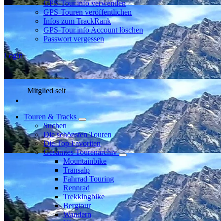
GPS-Tour.info verwenden
GPS-Touren veröffentlichen
Infos zum TrackRank
GPS-Tour.info Account löschen
Passwort vergessen
Login
Mitglied seit
Touren & Tracks
Suchen
Die schönsten Touren
Die Top Favoriten
Gesamtes Tourenarchiv
Mountainbike
Transalp
Fahrrad Touring
Rennrad
Trekkingbike
Bergtour
Wandern