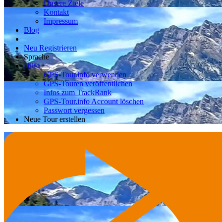
Unsere Ziele
Kontakt
Impressum
Blog
Neu Registrieren
Sprache
Hilfe
GPS-Tour.info verwenden
GPS-Touren veröffentlichen
Infos zum TrackRank
GPS-Tour.info Account löschen
Passwort vergessen
Neue Tour erstellen