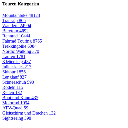
Touren Kategorien
Mountainbike
48123
Transalp
865
Wandern
24994
Bergtour
4692
Rennrad
10444
Fahrrad Touring
8765
Trekkingbike
6084
Nordic Walking
370
Laufen
1781
Klettersteig
487
Inlineskates
213
Skitour
1856
Langlauf
827
Schneeschuh
590
Rodeln
115
Reiten
182
Boot und Kanu
435
Motorrad
1094
ATV-Quad
59
Gleitschirm und Drachen
132
Sightseeing
398