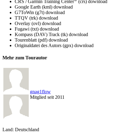
CRS / Garmin Training Center
(crs)
download
Google Earth (kml)
download
G7ToWin (g7t)
download
TTQV (trk)
download
Overlay (ovl)
download
Fugawi (txt)
download
Kompass (DAV) Track (tk)
download
Tourenblatt (pdf)
download
Originaldatei des Autors (gpx)
download
Mehr zum Tourautor
gnag1flow
Mitglied seit 2011
Land: Deutschland