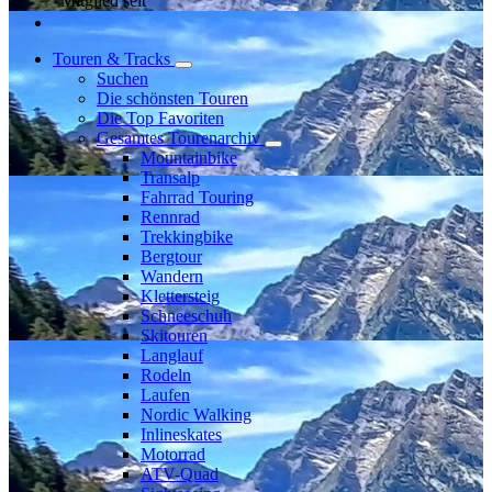
Mitglied seit
Touren & Tracks
Suchen
Die schönsten Touren
Die Top Favoriten
Gesamtes Tourenarchiv
Mountainbike
Transalp
Fahrrad Touring
Rennrad
Trekkingbike
Bergtour
Wandern
Klettersteig
Schneeschuh
Skitouren
Langlauf
Rodeln
Laufen
Nordic Walking
Inlineskates
Motorrad
ATV-Quad