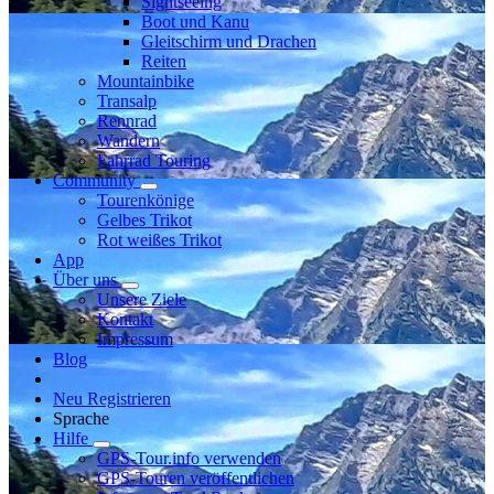
Sightseeing
Boot und Kanu
Gleitschirm und Drachen
Reiten
Mountainbike
Transalp
Rennrad
Wandern
Fahrrad Touring
Community
Tourenkönige
Gelbes Trikot
Rot weißes Trikot
App
Über uns
Unsere Ziele
Kontakt
Impressum
Blog
Neu Registrieren
Sprache
Hilfe
GPS-Tour.info verwenden
GPS-Touren veröffentlichen