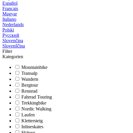
Español
Français
Magyar
Italiano
Nederlands
Polski
Русский
Slovenčina
Slovenščina
Filter
Kategorien
Mountainbike
Transalp
Wandern
Bergtour
Rennrad
Fahrrad Touring
Trekkingbike
Nordic Walking
Laufen
Klettersteig
Inlineskates
Skitour