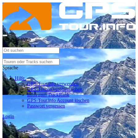
Ort auswählen
Sprache
Hilfe
GPS-Tour.info verwenden
GPS-Touren veröffentlichen
Infos zum TrackRank
GPS-Tour.info Account löschen
Passwort vergessen
Login