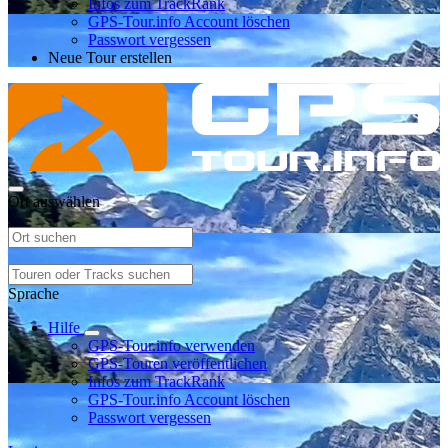
Infos zum TrackRank
GPS-Tour.info Account löschen
Passwort vergessen
Neue Tour erstellen
Ort auswählen
Sprache
Hilfe
GPS-Tour.info verwenden
GPS-Touren veröffentlichen
Infos zum TrackRank
GPS-Tour.info Account löschen
Passwort vergessen