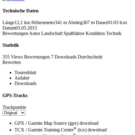
Technische Daten
Länge
12,1 km
Höhenmeter
341 m
Abstieg
307 m
Dauer
01:03 h:m
Datum
03.05.2015
Bewertungen
Autor
Landschaft
Spaßfaktor
Kondition
Technik
Statistik
355 Views
Bewertungen
7 Downloads
Durchschnitt
Bewerten
Tourenblatt
Anfahrt
Downloads
GPS-Tracks
Trackpunkte
GPX / Garmin Map Source (gpx)
download
®
TCX / Garmin Training Center
(tcx)
download
®