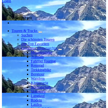
Login
Mitglied seit
Touren & Tracks
Suchen
Die schönsten Touren
Die Top Favoriten
Gesamtes Tourenarchiv
Mountainbike
Transalp
Fahrrad Touring
Rennrad
Trekkingbike
Bergtour
Wandern
Klettersteig
Schneeschuh
Skitouren
Langlauf
Rodeln
Laufen