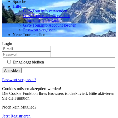
Sprache
Hilfe
GPS-Tour.info verwenden
GPS-Touren veröffentlichen
Infos zum TrackRank
GPS-Tour.info Account löschen
Passwort vergessen
Neue Tour erstellen
Login
Eingeloggt bleiben
Passwort vergessen?
Cookies müssen akzeptiert werden!
Die Cookie-Funktion Ihres Browsers ist deaktiviert. Bitte aktivieren
Sie die Funktion.
Noch kein Mitglied?
Jetzt Registrieren