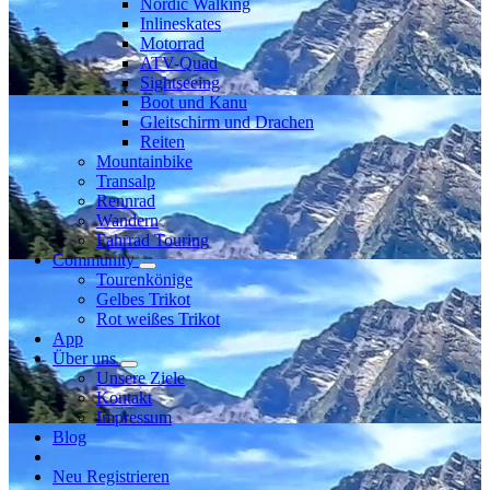
Nordic Walking
Inlineskates
Motorrad
ATV-Quad
Sightseeing
Boot und Kanu
Gleitschirm und Drachen
Reiten
Mountainbike
Transalp
Rennrad
Wandern
Fahrrad Touring
Community
Tourenkönige
Gelbes Trikot
Rot weißes Trikot
App
Über uns
Unsere Ziele
Kontakt
Impressum
Blog
Neu Registrieren