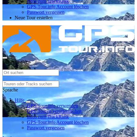
Infos zum TrackRank
GPS-Tour.info Account löschen
Passwort vergessen
Neue Tour erstellen
Ort auswählen
Sprache
Hilfe
GPS-Tour.info verwenden
GPS-Touren veröffentlichen
Infos zum TrackRank
GPS-Tour.info Account löschen
Passwort vergessen