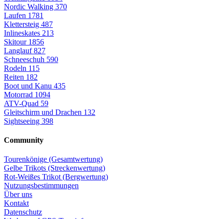
Nordic Walking
370
Laufen
1781
Klettersteig
487
Inlineskates
213
Skitour
1856
Langlauf
827
Schneeschuh
590
Rodeln
115
Reiten
182
Boot und Kanu
435
Motorrad
1094
ATV-Quad
59
Gleitschirm und Drachen
132
Sightseeing
398
Community
Tourenkönige (Gesamtwertung)
Gelbe Trikots (Streckenwertung)
Rot-Weißes Trikot (Bergwertung)
Nutzungsbestimmungen
Über uns
Kontakt
Datenschutz