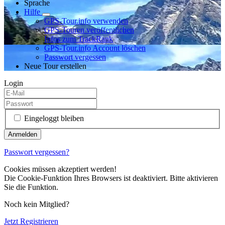
Sprache
Hilfe
GPS-Tour.info verwenden
GPS-Touren veröffentlichen
Infos zum TrackRank
GPS-Tour.info Account löschen
Passwort vergessen
Neue Tour erstellen
Login
Eingeloggt bleiben
Passwort vergessen?
Cookies müssen akzeptiert werden!
Die Cookie-Funktion Ihres Browsers ist deaktiviert. Bitte aktivieren
Sie die Funktion.
Noch kein Mitglied?
Jetzt Registrieren