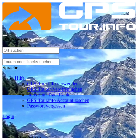
Ort auswählen
Sprache
Hilfe
GPS-Tour.info verwenden
GPS-Touren veröffentlichen
Infos zum TrackRank
GPS-Tour.info Account löschen
Passwort vergessen
Login