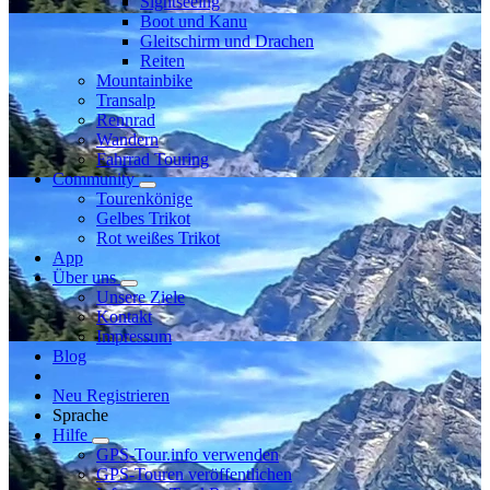
Sightseeing
Boot und Kanu
Gleitschirm und Drachen
Reiten
Mountainbike
Transalp
Rennrad
Wandern
Fahrrad Touring
Community
Tourenkönige
Gelbes Trikot
Rot weißes Trikot
App
Über uns
Unsere Ziele
Kontakt
Impressum
Blog
Neu Registrieren
Sprache
Hilfe
GPS-Tour.info verwenden
GPS-Touren veröffentlichen