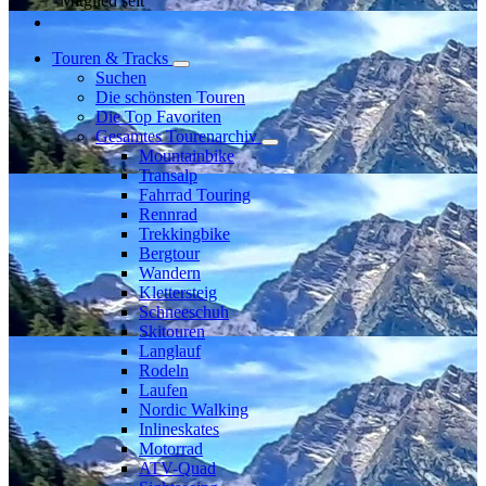
Mitglied seit
Touren & Tracks
Suchen
Die schönsten Touren
Die Top Favoriten
Gesamtes Tourenarchiv
Mountainbike
Transalp
Fahrrad Touring
Rennrad
Trekkingbike
Bergtour
Wandern
Klettersteig
Schneeschuh
Skitouren
Langlauf
Rodeln
Laufen
Nordic Walking
Inlineskates
Motorrad
ATV-Quad