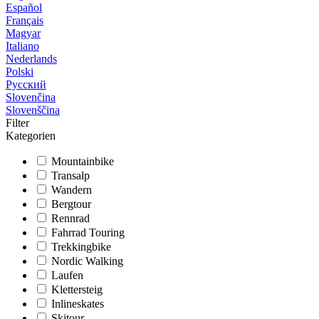
Español
Français
Magyar
Italiano
Nederlands
Polski
Русский
Slovenčina
Slovenščina
Filter
Kategorien
Mountainbike
Transalp
Wandern
Bergtour
Rennrad
Fahrrad Touring
Trekkingbike
Nordic Walking
Laufen
Klettersteig
Inlineskates
Skitour