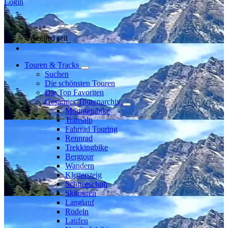
Login
Mitglied seit
Touren & Tracks
Suchen
Die schönsten Touren
Die Top Favoriten
Gesamtes Tourenarchiv
Mountainbike
Transalp
Fahrrad Touring
Rennrad
Trekkingbike
Bergtour
Wandern
Klettersteig
Schneeschuh
Skitouren
Langlauf
Rodeln
Laufen