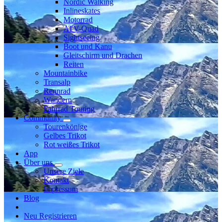
Nordic Walking
Inlineskates
Motorrad
ATV-Quad
Sightseeing
Boot und Kanu
Gleitschirm und Drachen
Reiten
Mountainbike
Transalp
Rennrad
Wandern
Fahrrad Touring
Community
Tourenkönige
Gelbes Trikot
Rot weißes Trikot
App
Über uns
Unsere Ziele
Kontakt
Impressum
Blog
Neu Registrieren