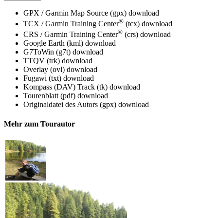
GPX / Garmin Map Source (gpx)
download
®
TCX / Garmin Training Center
(tcx)
download
®
CRS / Garmin Training Center
(crs)
download
Google Earth (kml)
download
G7ToWin (g7t)
download
TTQV (trk)
download
Overlay (ovl)
download
Fugawi (txt)
download
Kompass (DAV) Track (tk)
download
Tourenblatt (pdf)
download
Originaldatei des Autors (gpx)
download
Mehr zum Tourautor