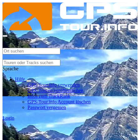
Ort auswählen
Sprache
Hilfe
GPS-Tour.info verwenden
GPS-Touren veröffentlichen
Infos zum TrackRank
GPS-Tour.info Account löschen
Passwort vergessen
Login