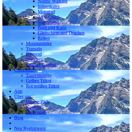
Nordic Walking
Inlineskates
Motorrad
ATV-Quad
Sightseeing
Boot und Kanu
Gleitschirm und Drachen
Reiten
Mountainbike
Transalp
Rennrad
Wandern
Fahrrad Touring
Community
Tourenkönige
Gelbes Trikot
Rot weißes Trikot
App
Über uns
Unsere Ziele
Kontakt
Impressum
Blog
Neu Registrieren