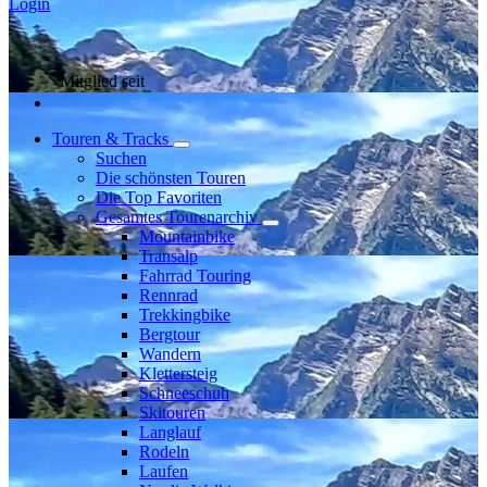
Login
Mitglied seit
Touren & Tracks
Suchen
Die schönsten Touren
Die Top Favoriten
Gesamtes Tourenarchiv
Mountainbike
Transalp
Fahrrad Touring
Rennrad
Trekkingbike
Bergtour
Wandern
Klettersteig
Schneeschuh
Skitouren
Langlauf
Rodeln
Laufen