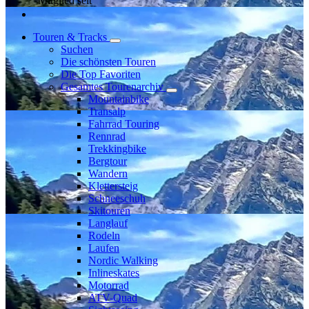
Mitglied seit
Touren & Tracks
Suchen
Die schönsten Touren
Die Top Favoriten
Gesamtes Tourenarchiv
Mountainbike
Transalp
Fahrrad Touring
Rennrad
Trekkingbike
Bergtour
Wandern
Klettersteig
Schneeschuh
Skitouren
Langlauf
Rodeln
Laufen
Nordic Walking
Inlineskates
Motorrad
ATV-Quad