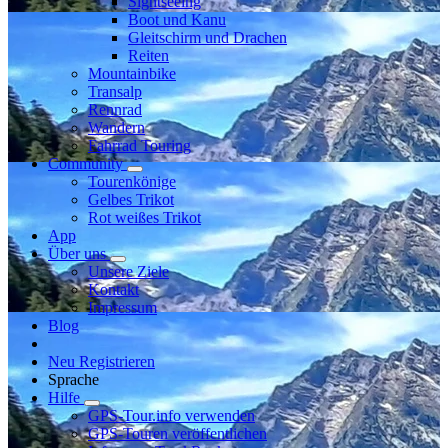
Sightseeing
Boot und Kanu
Gleitschirm und Drachen
Reiten
Mountainbike
Transalp
Rennrad
Wandern
Fahrrad Touring
Community
Tourenkönige
Gelbes Trikot
Rot weißes Trikot
App
Über uns
Unsere Ziele
Kontakt
Impressum
Blog
Neu Registrieren
Sprache
Hilfe
GPS-Tour.info verwenden
GPS-Touren veröffentlichen