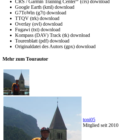
CRS / Garmin Training Center
(crs)
download
Google Earth (kml)
download
G7ToWin (g7t)
download
TTQV (trk)
download
Overlay (ovl)
download
Fugawi (txt)
download
Kompass (DAV) Track (tk)
download
Tourenblatt (pdf)
download
Originaldatei des Autors (gpx)
download
Mehr zum Tourautor
toni05
Mitglied seit 2010