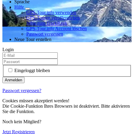
Sprache
Hilfe
GPS-Tour.info verwenden
GPS-Touren veröffentlichen
Infos zum TrackRank
GPS-Tour.info Account löschen
Passwort vergessen
Neue Tour erstellen
Login
Eingeloggt bleiben
Passwort vergessen?
Cookies müssen akzeptiert werden!
Die Cookie-Funktion Ihres Browsers ist deaktiviert. Bitte aktivieren
Sie die Funktion.
Noch kein Mitglied?
Jetzt Registrieren