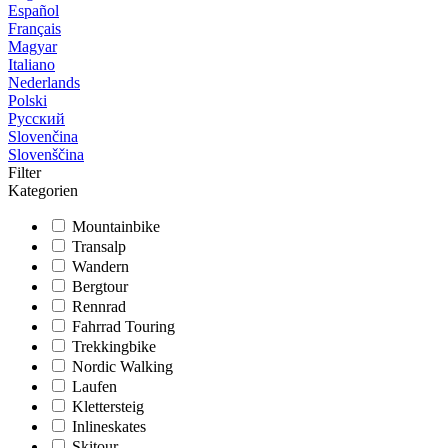
Español
Français
Magyar
Italiano
Nederlands
Polski
Русский
Slovenčina
Slovenščina
Filter
Kategorien
Mountainbike
Transalp
Wandern
Bergtour
Rennrad
Fahrrad Touring
Trekkingbike
Nordic Walking
Laufen
Klettersteig
Inlineskates
Skitour