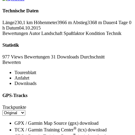
Technische Daten
Länge
230,1 km
Höhenmeter
3966 m
Abstieg
3368 m
Dauer
4 Tage 0
h
Datum
04.10.2015
Bewertungen
Autor
Landschaft
Spaßfaktor
Kondition
Technik
Statistik
977 Views
Bewertungen
31 Downloads
Durchschnitt
Bewerten
Tourenblatt
Anfahrt
Downloads
GPS-Tracks
Trackpunkte
GPX / Garmin Map Source (gpx)
download
®
TCX / Garmin Training Center
(tcx)
download
®