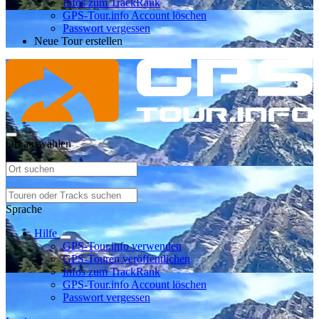
Infos zum TrackRank
GPS-Tour.info Account löschen
Passwort vergessen
Neue Tour erstellen
Ort auswählen
Sprache
Hilfe
GPS-Tour.info verwenden
GPS-Touren veröffentlichen
Infos zum TrackRank
GPS-Tour.info Account löschen
Passwort vergessen