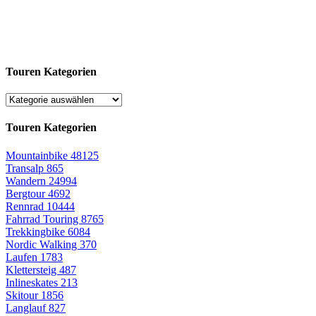
Touren Kategorien
Touren Kategorien
Mountainbike
48125
Transalp
865
Wandern
24994
Bergtour
4692
Rennrad
10444
Fahrrad Touring
8765
Trekkingbike
6084
Nordic Walking
370
Laufen
1783
Klettersteig
487
Inlineskates
213
Skitour
1856
Langlauf
827