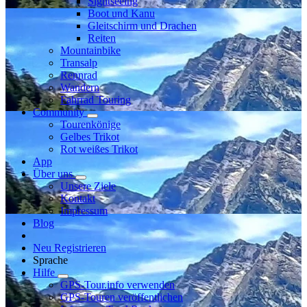
Sightseeing
Boot und Kanu
Gleitschirm und Drachen
Reiten
Mountainbike
Transalp
Rennrad
Wandern
Fahrrad Touring
Community
Tourenkönige
Gelbes Trikot
Rot weißes Trikot
App
Über uns
Unsere Ziele
Kontakt
Impressum
Blog
Neu Registrieren
Sprache
Hilfe
GPS-Tour.info verwenden
GPS-Touren veröffentlichen