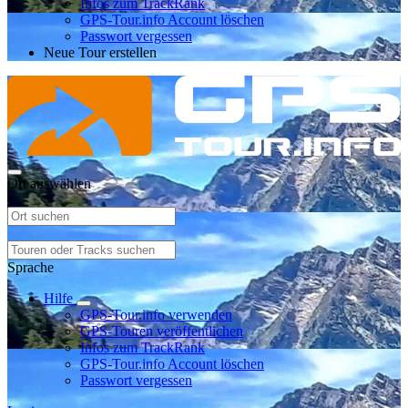
Infos zum TrackRank
GPS-Tour.info Account löschen
Passwort vergessen
Neue Tour erstellen
Ort auswählen
Sprache
Hilfe
GPS-Tour.info verwenden
GPS-Touren veröffentlichen
Infos zum TrackRank
GPS-Tour.info Account löschen
Passwort vergessen