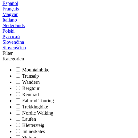
Español
Français
Magyar
Italiano
Nederlands
Polski
Русский
Slovenčina
Slovenščina
Filter
Kategorien
Mountainbike
Transalp
Wandern
Bergtour
Rennrad
Fahrrad Touring
Trekkingbike
Nordic Walking
Laufen
Klettersteig
Inlineskates
Skitour