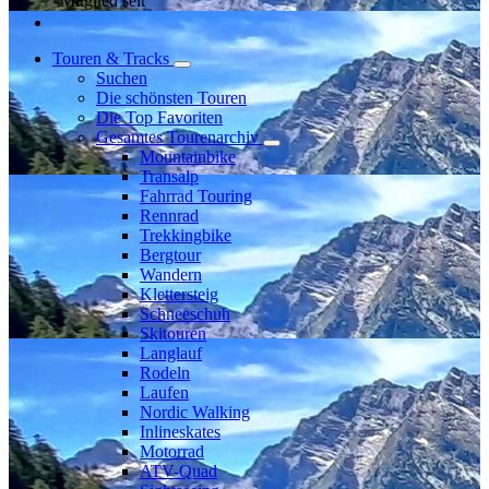
Mitglied seit
Touren & Tracks
Suchen
Die schönsten Touren
Die Top Favoriten
Gesamtes Tourenarchiv
Mountainbike
Transalp
Fahrrad Touring
Rennrad
Trekkingbike
Bergtour
Wandern
Klettersteig
Schneeschuh
Skitouren
Langlauf
Rodeln
Laufen
Nordic Walking
Inlineskates
Motorrad
ATV-Quad