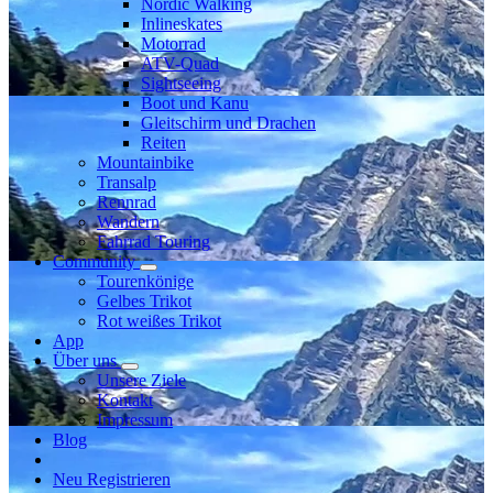
Nordic Walking
Inlineskates
Motorrad
ATV-Quad
Sightseeing
Boot und Kanu
Gleitschirm und Drachen
Reiten
Mountainbike
Transalp
Rennrad
Wandern
Fahrrad Touring
Community
Tourenkönige
Gelbes Trikot
Rot weißes Trikot
App
Über uns
Unsere Ziele
Kontakt
Impressum
Blog
Neu Registrieren