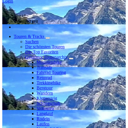
Login
Mitglied seit
Touren & Tracks
Suchen
Die schönsten Touren
Die Top Favoriten
Gesamtes Tourenarchiv
Mountainbike
Transalp
Fahrrad Touring
Rennrad
Trekkingbike
Bergtour
Wandern
Klettersteig
Schneeschuh
Skitouren
Langlauf
Rodeln
Laufen