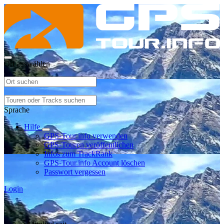
Ort auswählen
Sprache
Hilfe
GPS-Tour.info verwenden
GPS-Touren veröffentlichen
Infos zum TrackRank
GPS-Tour.info Account löschen
Passwort vergessen
Login