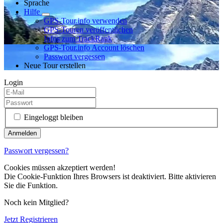
Sprache
Hilfe
GPS-Tour.info verwenden
GPS-Touren veröffentlichen
Infos zum TrackRank
GPS-Tour.info Account löschen
Passwort vergessen
Neue Tour erstellen
Login
Eingeloggt bleiben
Passwort vergessen?
Cookies müssen akzeptiert werden!
Die Cookie-Funktion Ihres Browsers ist deaktiviert. Bitte aktivieren
Sie die Funktion.
Noch kein Mitglied?
Jetzt Registrieren