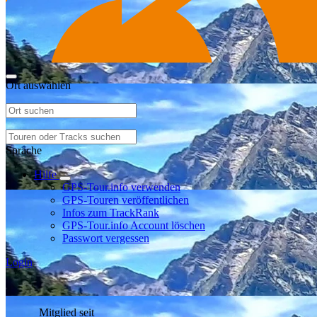
Ort auswählen
Sprache
Hilfe
GPS-Tour.info verwenden
GPS-Touren veröffentlichen
Infos zum TrackRank
GPS-Tour.info Account löschen
Passwort vergessen
Login
Mitglied seit