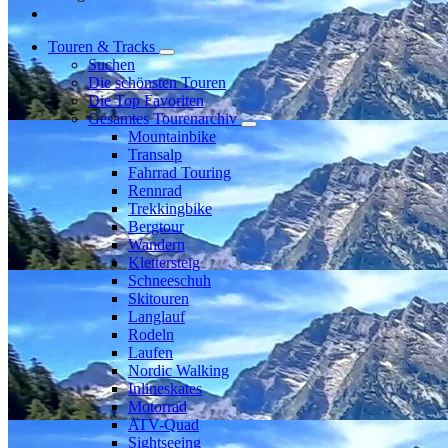
Touren & Tracks
Suchen
Die schönsten Touren
Die Top Favoriten
Gesamtes Tourenarchiv
Mountainbike
Transalp
Fahrrad Touring
Rennrad
Trekkingbike
Bergtour
Wandern
Klettersteig
Schneeschuh
Skitouren
Langlauf
Rodeln
Laufen
Nordic Walking
Inlineskates
Motorrad
ATV-Quad
Sightseeing