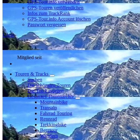
GPS-Tour.info verwenden
GPS-Touren veröffentlichen
Infos zum TrackRank
GPS-Tour.info Account löschen
Passwort vergessen
Login
Mitglied seit
Touren & Tracks
Suchen
Die schönsten Touren
Die Top Favoriten
Gesamtes Tourenarchiv
Mountainbike
Transalp
Fahrrad Touring
Rennrad
Trekkingbike
Bergtour
Wandern