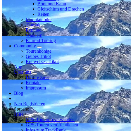
Boot und Kanu
Gleitschirm und Drachen
Reiten
Mountainbike
Transalp
Rennrad
Wandern
Fahrrad Touring
Community
Tourenkönige
Gelbes Trikot
Rot weißes Trikot
App
Über uns
Unsere Ziele
Kontakt
Impressum
Blog
Neu Registrieren
Sprache
Hilfe
GPS-Tour.info verwenden
GPS-Touren veröffentlichen
Infos zum TrackRank