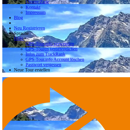
Unsere Ziele
Kontakt
Impressum
Blog
Neu Registrieren
Sprache
Hilfe
GPS-Tour.info verwenden
GPS-Touren veröffentlichen
Infos zum TrackRank
GPS-Tour.info Account löschen
Passwort vergessen
Neue Tour erstellen