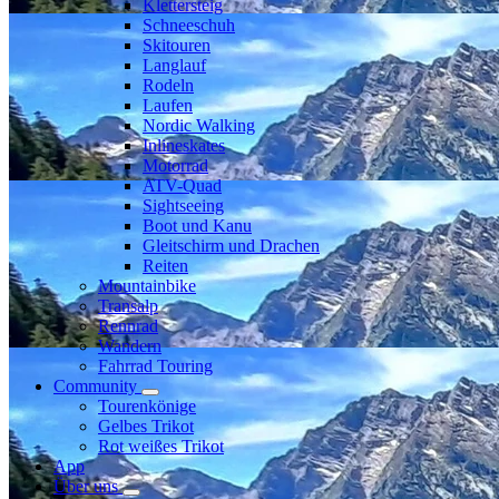
Klettersteig
Schneeschuh
Skitouren
Langlauf
Rodeln
Laufen
Nordic Walking
Inlineskates
Motorrad
ATV-Quad
Sightseeing
Boot und Kanu
Gleitschirm und Drachen
Reiten
Mountainbike
Transalp
Rennrad
Wandern
Fahrrad Touring
Community
Tourenkönige
Gelbes Trikot
Rot weißes Trikot
App
Über uns