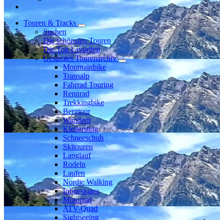
Touren & Tracks
Suchen
Die schönsten Touren
Die Top Favoriten
Gesamtes Tourenarchiv
Mountainbike
Transalp
Fahrrad Touring
Rennrad
Trekkingbike
Bergtour
Wandern
Klettersteig
Schneeschuh
Skitouren
Langlauf
Rodeln
Laufen
Nordic Walking
Inlineskates
Motorrad
ATV-Quad
Sightseeing