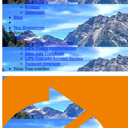
Unsere Ziele
Kontakt
Impressum
Blog
Neu Registrieren
Sprache
Hilfe
GPS-Tour.info verwenden
GPS-Touren veröffentlichen
Infos zum TrackRank
GPS-Tour.info Account löschen
Passwort vergessen
Neue Tour erstellen