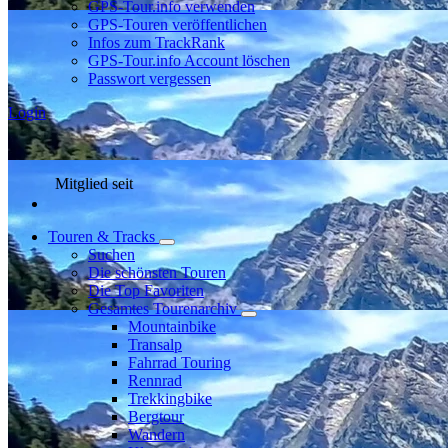
GPS-Tour.info verwenden
GPS-Touren veröffentlichen
Infos zum TrackRank
GPS-Tour.info Account löschen
Passwort vergessen
Login
Mitglied seit
Touren & Tracks
Suchen
Die schönsten Touren
Die Top Favoriten
Gesamtes Tourenarchiv
Mountainbike
Transalp
Fahrrad Touring
Rennrad
Trekkingbike
Bergtour
Wandern