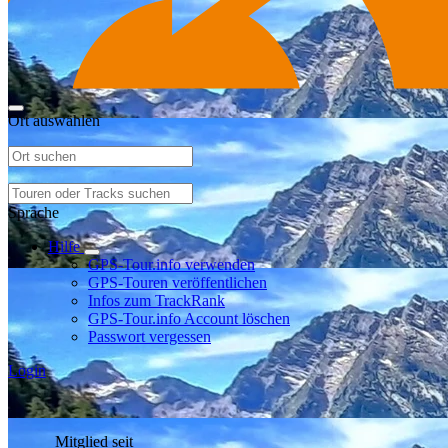
Ort auswählen
Sprache
Hilfe
GPS-Tour.info verwenden
GPS-Touren veröffentlichen
Infos zum TrackRank
GPS-Tour.info Account löschen
Passwort vergessen
Login
Mitglied seit