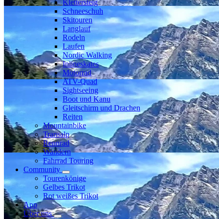
Klettersteig
Schneeschuh
Skitouren
Langlauf
Rodeln
Laufen
Nordic Walking
Inlineskates
Motorrad
ATV-Quad
Sightseeing
Boot und Kanu
Gleitschirm und Drachen
Reiten
Mountainbike
Transalp
Rennrad
Wandern
Fahrrad Touring
Community
Tourenkönige
Gelbes Trikot
Rot weißes Trikot
App
Über uns