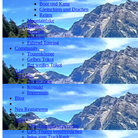
Boot und Kanu
Gleitschirm und Drachen
Reiten
Mountainbike
Transalp
Rennrad
Wandern
Fahrrad Touring
Community
Tourenkönige
Gelbes Trikot
Rot weißes Trikot
App
Über uns
Unsere Ziele
Kontakt
Impressum
Blog
Neu Registrieren
Sprache
Hilfe
GPS-Tour.info verwenden
GPS-Touren veröffentlichen
Infos zum TrackRank