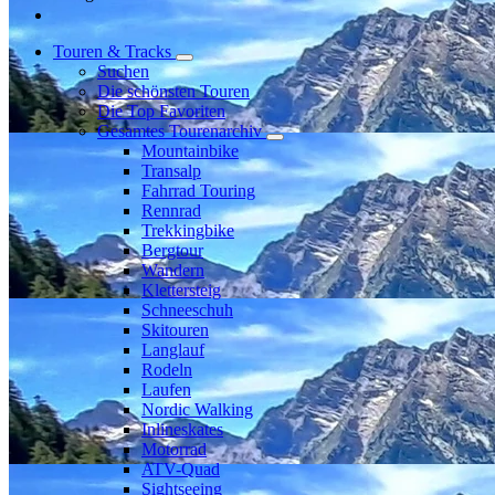
Touren & Tracks
Suchen
Die schönsten Touren
Die Top Favoriten
Gesamtes Tourenarchiv
Mountainbike
Transalp
Fahrrad Touring
Rennrad
Trekkingbike
Bergtour
Wandern
Klettersteig
Schneeschuh
Skitouren
Langlauf
Rodeln
Laufen
Nordic Walking
Inlineskates
Motorrad
ATV-Quad
Sightseeing