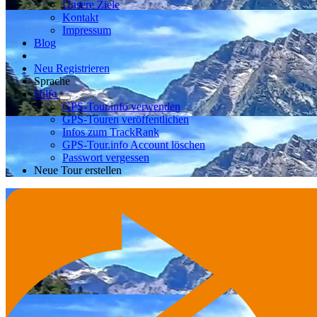
Unsere Ziele
Kontakt
Impressum
Blog
Neu Registrieren
Sprache
Hilfe
GPS-Tour.info verwenden
GPS-Touren veröffentlichen
Infos zum TrackRank
GPS-Tour.info Account löschen
Passwort vergessen
Neue Tour erstellen