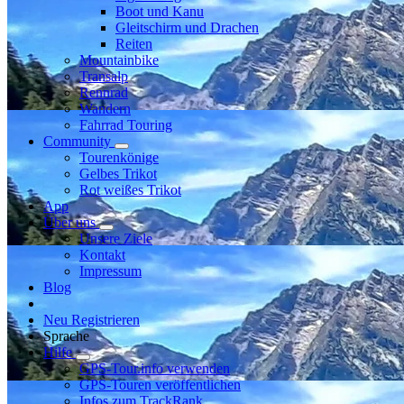
Boot und Kanu
Gleitschirm und Drachen
Reiten
Mountainbike
Transalp
Rennrad
Wandern
Fahrrad Touring
Community
Tourenkönige
Gelbes Trikot
Rot weißes Trikot
App
Über uns
Unsere Ziele
Kontakt
Impressum
Blog
Neu Registrieren
Sprache
Hilfe
GPS-Tour.info verwenden
GPS-Touren veröffentlichen
Infos zum TrackRank