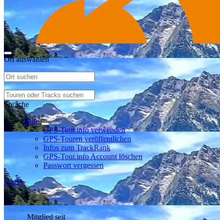
Ort auswählen
Sprache
Hilfe
GPS-Tour.info verwenden
GPS-Touren veröffentlichen
Infos zum TrackRank
GPS-Tour.info Account löschen
Passwort vergessen
Login
Mitglied seit