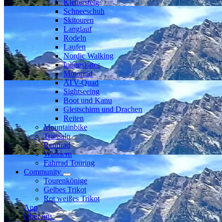
Klettersteig
Schneeschuh
Skitouren
Langlauf
Rodeln
Laufen
Nordic Walking
Inlineskates
Motorrad
ATV-Quad
Sightseeing
Boot und Kanu
Gleitschirm und Drachen
Reiten
Mountainbike
Transalp
Rennrad
Wandern
Fahrrad Touring
Community
Tourenkönige
Gelbes Trikot
Rot weißes Trikot
App
Über uns