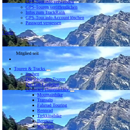
GPS-Tour.info verwenden
GPS-Touren veröffentlichen
Infos zum TrackRank
GPS-Tour.info Account löschen
Passwort vergessen
Login
Mitglied seit
Touren & Tracks
Suchen
Die schönsten Touren
Die Top Favoriten
Gesamtes Tourenarchiv
Mountainbike
Transalp
Fahrrad Touring
Rennrad
Trekkingbike
Bergtour
Wandern