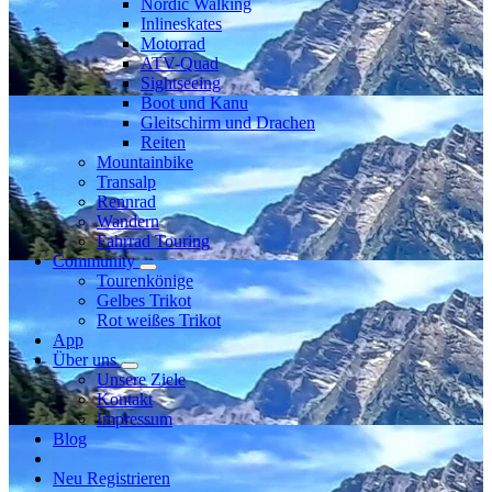
Nordic Walking
Inlineskates
Motorrad
ATV-Quad
Sightseeing
Boot und Kanu
Gleitschirm und Drachen
Reiten
Mountainbike
Transalp
Rennrad
Wandern
Fahrrad Touring
Community
Tourenkönige
Gelbes Trikot
Rot weißes Trikot
App
Über uns
Unsere Ziele
Kontakt
Impressum
Blog
Neu Registrieren