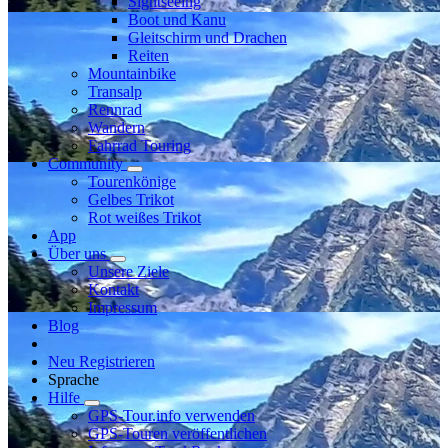
Sightseeing
Boot und Kanu
Gleitschirm und Drachen
Reiten
Mountainbike
Transalp
Rennrad
Wandern
Fahrrad Touring
Community
Tourenkönige
Gelbes Trikot
Rot weißes Trikot
App
Über uns
Unsere Ziele
Kontakt
Impressum
Blog
Neu Registrieren
Sprache
Hilfe
GPS-Tour.info verwenden
GPS-Touren veröffentlichen