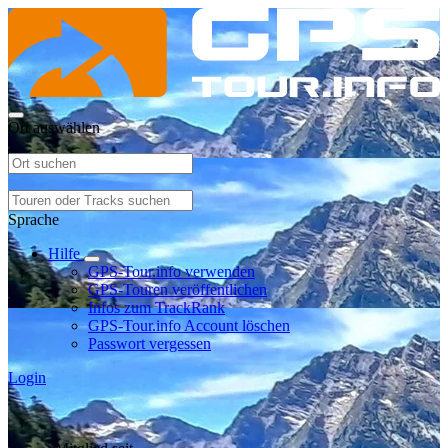
Ort auswählen
Sprache
Hilfe
GPS-Tour.info verwenden
GPS-Touren veröffentlichen
Infos zum TrackRank
GPS-Tour.info Account löschen
Passwort vergessen
Login