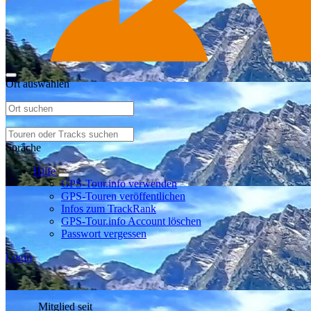
Ort auswählen
Sprache
Hilfe
GPS-Tour.info verwenden
GPS-Touren veröffentlichen
Infos zum TrackRank
GPS-Tour.info Account löschen
Passwort vergessen
Login
Mitglied seit