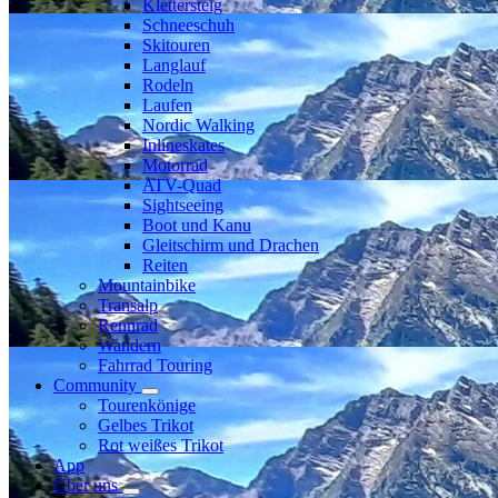
Klettersteig
Schneeschuh
Skitouren
Langlauf
Rodeln
Laufen
Nordic Walking
Inlineskates
Motorrad
ATV-Quad
Sightseeing
Boot und Kanu
Gleitschirm und Drachen
Reiten
Mountainbike
Transalp
Rennrad
Wandern
Fahrrad Touring
Community
Tourenkönige
Gelbes Trikot
Rot weißes Trikot
App
Über uns