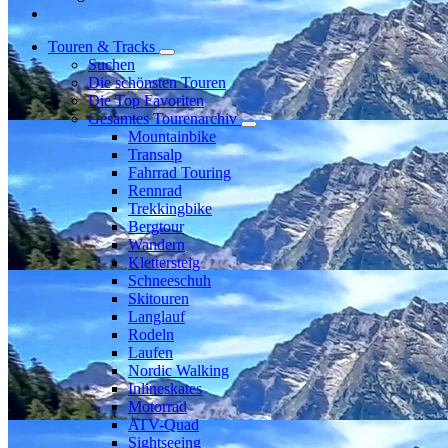
Touren & Tracks
Suchen
Die schönsten Touren
Die Top Favoriten
Gesamtes Tourenarchiv
Mountainbike
Transalp
Fahrrad Touring
Rennrad
Trekkingbike
Bergtour
Wandern
Klettersteig
Schneeschuh
Skitouren
Langlauf
Rodeln
Laufen
Nordic Walking
Inlineskates
Motorrad
ATV-Quad
Sightseeing