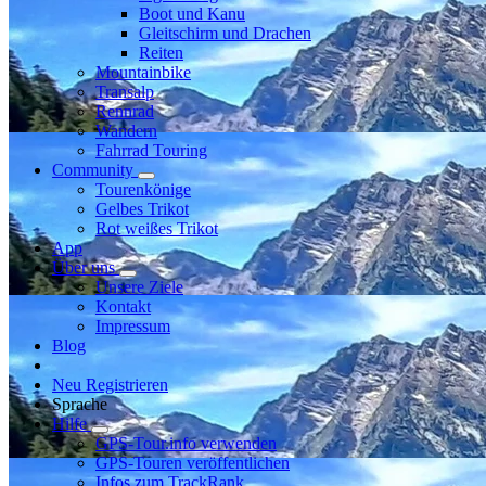
Boot und Kanu
Gleitschirm und Drachen
Reiten
Mountainbike
Transalp
Rennrad
Wandern
Fahrrad Touring
Community
Tourenkönige
Gelbes Trikot
Rot weißes Trikot
App
Über uns
Unsere Ziele
Kontakt
Impressum
Blog
Neu Registrieren
Sprache
Hilfe
GPS-Tour.info verwenden
GPS-Touren veröffentlichen
Infos zum TrackRank