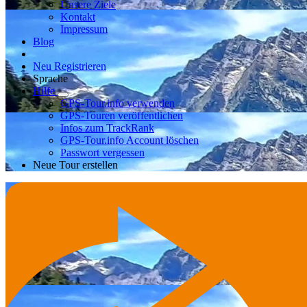
Unsere Ziele
Kontakt
Impressum
Blog
Neu Registrieren
Sprache
Hilfe
GPS-Tour.info verwenden
GPS-Touren veröffentlichen
Infos zum TrackRank
GPS-Tour.info Account löschen
Passwort vergessen
Neue Tour erstellen