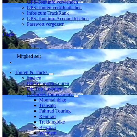
GPS-Tour.info verwenden
GPS-Touren veröffentlichen
Infos zum TrackRank
GPS-Tour.info Account löschen
Passwort vergessen
Login
Mitglied seit
Touren & Tracks
Suchen
Die schönsten Touren
Die Top Favoriten
Gesamtes Tourenarchiv
Mountainbike
Transalp
Fahrrad Touring
Rennrad
Trekkingbike
Bergtour
Wandern