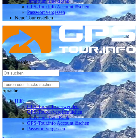
Infos zum TrackRank
GPS-Tour.info Account löschen
Passwort vergessen
Neue Tour erstellen
Ort auswählen
Sprache
Hilfe
GPS-Tour.info verwenden
GPS-Touren veröffentlichen
Infos zum TrackRank
GPS-Tour.info Account löschen
Passwort vergessen