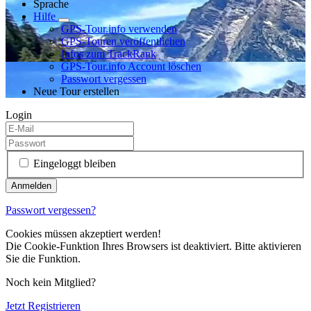
Sprache
Hilfe
GPS-Tour.info verwenden
GPS-Touren veröffentlichen
Infos zum TrackRank
GPS-Tour.info Account löschen
Passwort vergessen
Neue Tour erstellen
Login
Eingeloggt bleiben
Passwort vergessen?
Cookies müssen akzeptiert werden!
Die Cookie-Funktion Ihres Browsers ist deaktiviert. Bitte aktivieren
Sie die Funktion.
Noch kein Mitglied?
Jetzt Registrieren