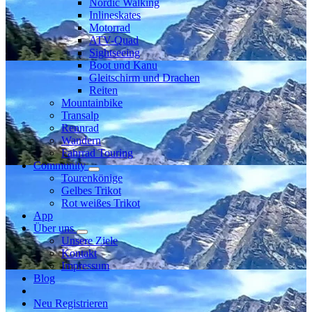
Nordic Walking
Inlineskates
Motorrad
ATV-Quad
Sightseeing
Boot und Kanu
Gleitschirm und Drachen
Reiten
Mountainbike
Transalp
Rennrad
Wandern
Fahrrad Touring
Community
Tourenkönige
Gelbes Trikot
Rot weißes Trikot
App
Über uns
Unsere Ziele
Kontakt
Impressum
Blog
Neu Registrieren