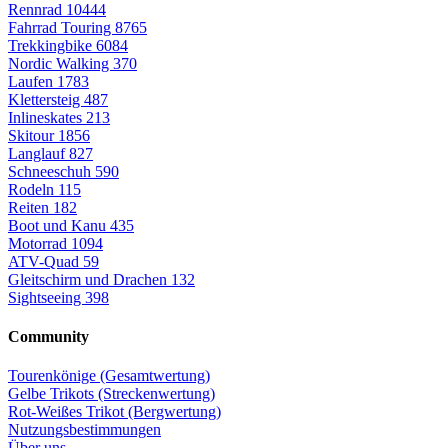
Rennrad
10444
Fahrrad Touring
8765
Trekkingbike
6084
Nordic Walking
370
Laufen
1783
Klettersteig
487
Inlineskates
213
Skitour
1856
Langlauf
827
Schneeschuh
590
Rodeln
115
Reiten
182
Boot und Kanu
435
Motorrad
1094
ATV-Quad
59
Gleitschirm und Drachen
132
Sightseeing
398
Community
Tourenkönige (Gesamtwertung)
Gelbe Trikots (Streckenwertung)
Rot-Weißes Trikot (Bergwertung)
Nutzungsbestimmungen
Über uns