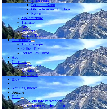
Sightseeing
Boot und Kanu
Gleitschirm und Drachen
Reiten
Mountainbike
Transalp
Rennrad
Wandern
Fahrrad Touring
Community
Tourenkönige
Gelbes Trikot
Rot weißes Trikot
App
Über uns
Unsere Ziele
Kontakt
Impressum
Blog
Neu Registrieren
Sprache
Hilfe
GPS-Tour.info verwenden
GPS-Touren veröffentlichen