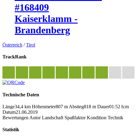
#168409
Kaiserklamm -
Brandenberg
Österreich
/
Tirol
TrackRank
Technische Daten
Länge
34,4 km
Höhenmeter
807 m
Abstieg
818 m
Dauer
01:52 h:m
Datum
21.06.2019
Bewertungen
Autor
Landschaft
Spaßfaktor
Kondition
Technik
Statistik