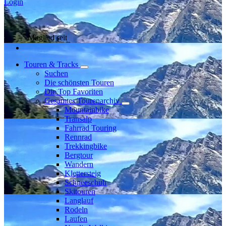
Login
Mitglied seit
Touren & Tracks
Suchen
Die schönsten Touren
Die Top Favoriten
Gesamtes Tourenarchiv
Mountainbike
Transalp
Fahrrad Touring
Rennrad
Trekkingbike
Bergtour
Wandern
Klettersteig
Schneeschuh
Skitouren
Langlauf
Rodeln
Laufen