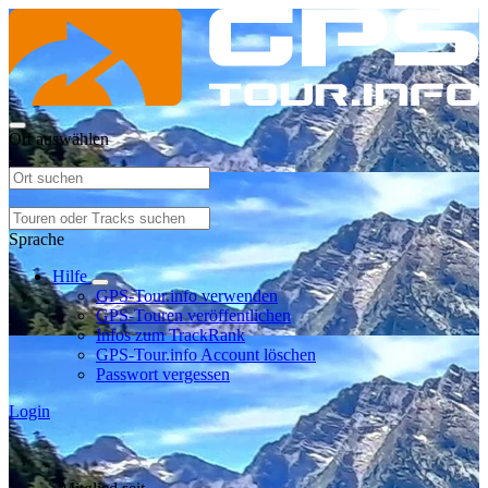
Ort auswählen
Sprache
Hilfe
GPS-Tour.info verwenden
GPS-Touren veröffentlichen
Infos zum TrackRank
GPS-Tour.info Account löschen
Passwort vergessen
Login