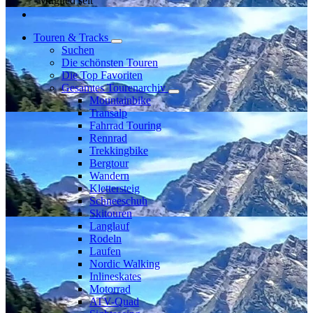
Mitglied seit
Touren & Tracks
Suchen
Die schönsten Touren
Die Top Favoriten
Gesamtes Tourenarchiv
Mountainbike
Transalp
Fahrrad Touring
Rennrad
Trekkingbike
Bergtour
Wandern
Klettersteig
Schneeschuh
Skitouren
Langlauf
Rodeln
Laufen
Nordic Walking
Inlineskates
Motorrad
ATV-Quad