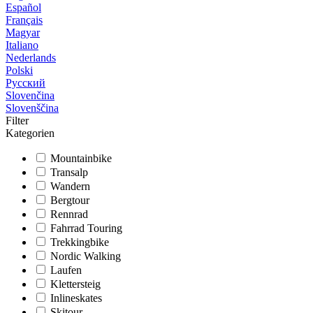
Español
Français
Magyar
Italiano
Nederlands
Polski
Русский
Slovenčina
Slovenščina
Filter
Kategorien
Mountainbike
Transalp
Wandern
Bergtour
Rennrad
Fahrrad Touring
Trekkingbike
Nordic Walking
Laufen
Klettersteig
Inlineskates
Skitour