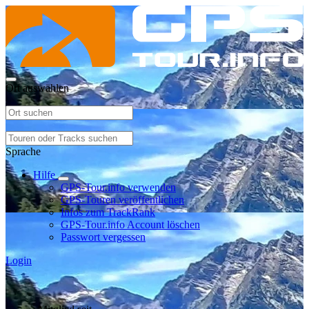
Ort auswählen
Sprache
Hilfe
GPS-Tour.info verwenden
GPS-Touren veröffentlichen
Infos zum TrackRank
GPS-Tour.info Account löschen
Passwort vergessen
Login