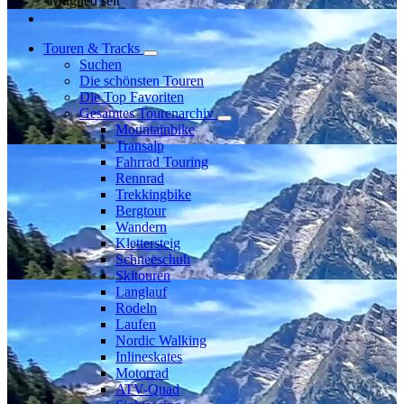
Mitglied seit
Touren & Tracks
Suchen
Die schönsten Touren
Die Top Favoriten
Gesamtes Tourenarchiv
Mountainbike
Transalp
Fahrrad Touring
Rennrad
Trekkingbike
Bergtour
Wandern
Klettersteig
Schneeschuh
Skitouren
Langlauf
Rodeln
Laufen
Nordic Walking
Inlineskates
Motorrad
ATV-Quad