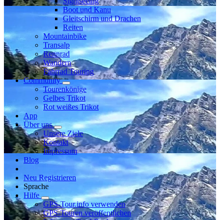
Sightseeing
Boot und Kanu
Gleitschirm und Drachen
Reiten
Mountainbike
Transalp
Rennrad
Wandern
Fahrrad Touring
Community
Tourenkönige
Gelbes Trikot
Rot weißes Trikot
App
Über uns
Unsere Ziele
Kontakt
Impressum
Blog
Neu Registrieren
Sprache
Hilfe
GPS-Tour.info verwenden
GPS-Touren veröffentlichen