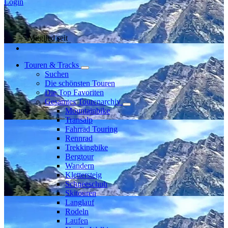
Login
Mitglied seit
Touren & Tracks
Suchen
Die schönsten Touren
Die Top Favoriten
Gesamtes Tourenarchiv
Mountainbike
Transalp
Fahrrad Touring
Rennrad
Trekkingbike
Bergtour
Wandern
Klettersteig
Schneeschuh
Skitouren
Langlauf
Rodeln
Laufen