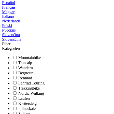
Español
Français
Magyar
Italiano
Nederlands
Polski
Русский
Slovenčina
Slovenščina
Filter
Kategorien
Mountainbike
Transalp
Wandern
Bergtour
Rennrad
Fahrrad Touring
Trekkingbike
Nordic Walking
Laufen
Klettersteig
Inlineskates
Skitour