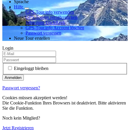
Sprache
Hilfe
GPS-Tour.info verwenden
GPS-Touren veröffentlichen
Infos zum TrackRank
GPS-Tour.info Account löschen
Passwort vergessen
Neue Tour erstellen
Login
Eingeloggt bleiben
Passwort vergessen?
Cookies müssen akzeptiert werden!
Die Cookie-Funktion Ihres Browsers ist deaktiviert. Bitte aktivieren
Sie die Funktion.
Noch kein Mitglied?
Jetzt Registrieren