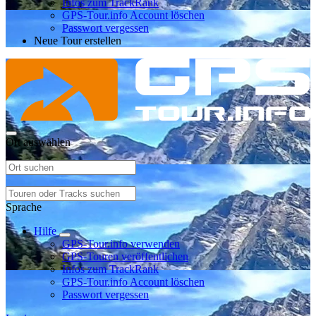
Infos zum TrackRank
GPS-Tour.info Account löschen
Passwort vergessen
Neue Tour erstellen
Ort auswählen
Sprache
Hilfe
GPS-Tour.info verwenden
GPS-Touren veröffentlichen
Infos zum TrackRank
GPS-Tour.info Account löschen
Passwort vergessen