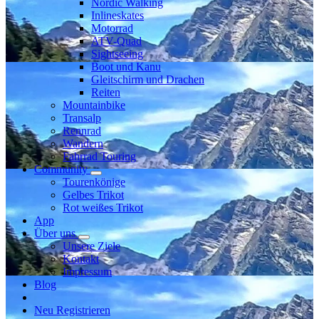
Nordic Walking
Inlineskates
Motorrad
ATV-Quad
Sightseeing
Boot und Kanu
Gleitschirm und Drachen
Reiten
Mountainbike
Transalp
Rennrad
Wandern
Fahrrad Touring
Community
Tourenkönige
Gelbes Trikot
Rot weißes Trikot
App
Über uns
Unsere Ziele
Kontakt
Impressum
Blog
Neu Registrieren