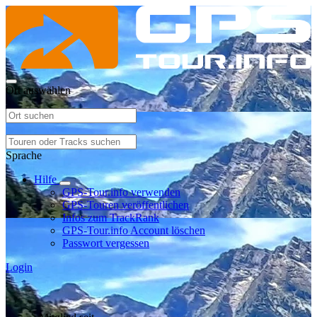
Ort auswählen
Sprache
Hilfe
GPS-Tour.info verwenden
GPS-Touren veröffentlichen
Infos zum TrackRank
GPS-Tour.info Account löschen
Passwort vergessen
Login