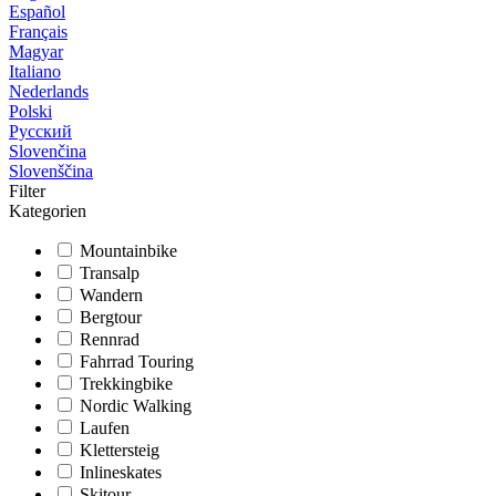
Español
Français
Magyar
Italiano
Nederlands
Polski
Русский
Slovenčina
Slovenščina
Filter
Kategorien
Mountainbike
Transalp
Wandern
Bergtour
Rennrad
Fahrrad Touring
Trekkingbike
Nordic Walking
Laufen
Klettersteig
Inlineskates
Skitour