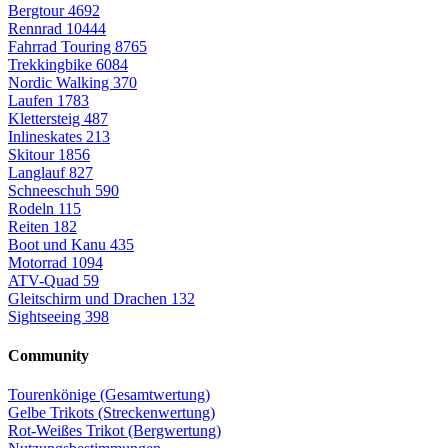
Bergtour
4692
Rennrad
10444
Fahrrad Touring
8765
Trekkingbike
6084
Nordic Walking
370
Laufen
1783
Klettersteig
487
Inlineskates
213
Skitour
1856
Langlauf
827
Schneeschuh
590
Rodeln
115
Reiten
182
Boot und Kanu
435
Motorrad
1094
ATV-Quad
59
Gleitschirm und Drachen
132
Sightseeing
398
Community
Tourenkönige (Gesamtwertung)
Gelbe Trikots (Streckenwertung)
Rot-Weißes Trikot (Bergwertung)