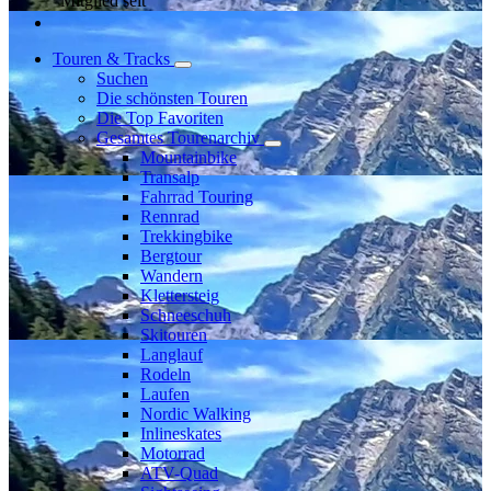
Mitglied seit
Touren & Tracks
Suchen
Die schönsten Touren
Die Top Favoriten
Gesamtes Tourenarchiv
Mountainbike
Transalp
Fahrrad Touring
Rennrad
Trekkingbike
Bergtour
Wandern
Klettersteig
Schneeschuh
Skitouren
Langlauf
Rodeln
Laufen
Nordic Walking
Inlineskates
Motorrad
ATV-Quad