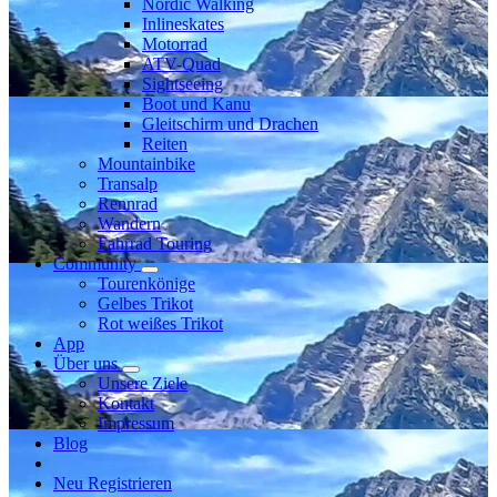
Nordic Walking
Inlineskates
Motorrad
ATV-Quad
Sightseeing
Boot und Kanu
Gleitschirm und Drachen
Reiten
Mountainbike
Transalp
Rennrad
Wandern
Fahrrad Touring
Community
Tourenkönige
Gelbes Trikot
Rot weißes Trikot
App
Über uns
Unsere Ziele
Kontakt
Impressum
Blog
Neu Registrieren