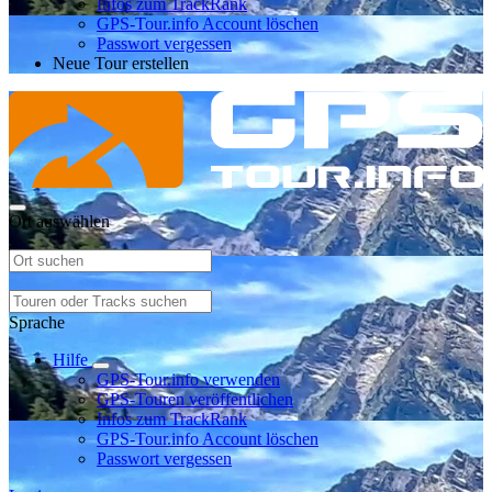
Infos zum TrackRank
GPS-Tour.info Account löschen
Passwort vergessen
Neue Tour erstellen
Ort auswählen
Sprache
Hilfe
GPS-Tour.info verwenden
GPS-Touren veröffentlichen
Infos zum TrackRank
GPS-Tour.info Account löschen
Passwort vergessen