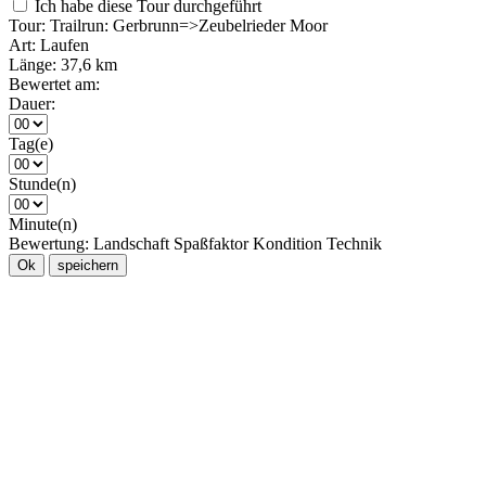
Ich habe diese Tour durchgeführt
Tour:
Trailrun: Gerbrunn=>Zeubelrieder Moor
Art:
Laufen
Länge:
37,6 km
Bewertet am:
Dauer:
Tag(e)
Stunde(n)
Minute(n)
Bewertung:
Landschaft
Spaßfaktor
Kondition
Technik
Ok
speichern