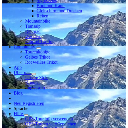
Sightseeing
Boot und Kanu
Gleitschirm und Drachen
Reiten
Mountainbike
Transalp
Rennrad
Wandern
Fahrrad Touring
Community
Tourenkönige
Gelbes Trikot
Rot weißes Trikot
App
Über uns
Unsere Ziele
Kontakt
Impressum
Blog
Neu Registrieren
Sprache
Hilfe
GPS-Tour.info verwenden
GPS-Touren veröffentlichen