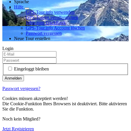
Sprache
Hilfe
GPS-Tour.info verwenden
GPS-Touren veröffentlichen
Infos zum TrackRank
GPS-Tour.info Account löschen
Passwort vergessen
Neue Tour erstellen
Login
Eingeloggt bleiben
Passwort vergessen?
Cookies müssen akzeptiert werden!
Die Cookie-Funktion Ihres Browsers ist deaktiviert. Bitte aktivieren
Sie die Funktion.
Noch kein Mitglied?
Jetzt Registrieren