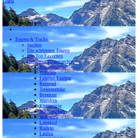
Login
Mitglied seit
Touren & Tracks
Suchen
Die schönsten Touren
Die Top Favoriten
Gesamtes Tourenarchiv
Mountainbike
Transalp
Fahrrad Touring
Rennrad
Trekkingbike
Bergtour
Wandern
Klettersteig
Schneeschuh
Skitouren
Langlauf
Rodeln
Laufen