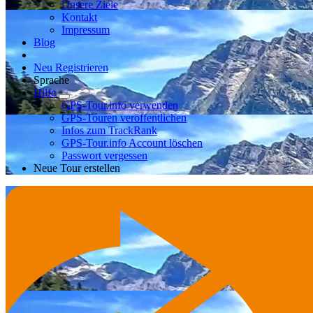
Unsere Ziele
Kontakt
Impressum
Blog
Neu Registrieren
Sprache
Hilfe
GPS-Tour.info verwenden
GPS-Touren veröffentlichen
Infos zum TrackRank
GPS-Tour.info Account löschen
Passwort vergessen
Neue Tour erstellen