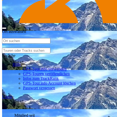
Ort auswählen
Sprache
Hilfe
GPS-Tour.info verwenden
GPS-Touren veröffentlichen
Infos zum TrackRank
GPS-Tour.info Account löschen
Passwort vergessen
Login
Mitglied seit