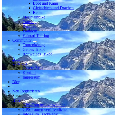
Boot und Kanu
Gleitschirm und Drachen
Reiten
Mountainbike
Transalp
Rennrad
Wandern
Fahrrad Touring
Community
Tourenkönige
Gelbes Trikot
Rot weißes Trikot
App
Über uns
Unsere Ziele
Kontakt
Impressum
Blog
Neu Registrieren
Sprache
Hilfe
GPS-Tour.info verwenden
GPS-Touren veröffentlichen
Infos zum TrackRank