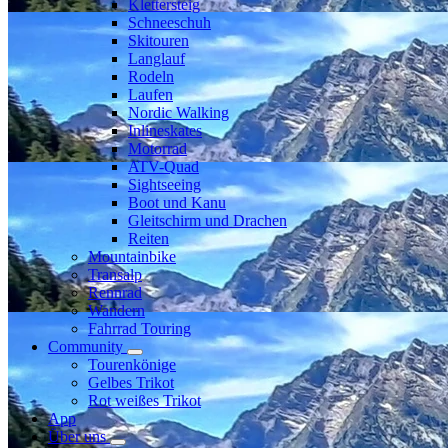
Klettersteig
Schneeschuh
Skitouren
Langlauf
Rodeln
Laufen
Nordic Walking
Inlineskates
Motorrad
ATV-Quad
Sightseeing
Boot und Kanu
Gleitschirm und Drachen
Reiten
Mountainbike
Transalp
Rennrad
Wandern
Fahrrad Touring
Community
Tourenkönige
Gelbes Trikot
Rot weißes Trikot
App
Über uns