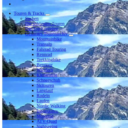
Touren & Tracks
Suchen
Die schönsten Touren
Die Top Favoriten
Gesamtes Tourenarchiv
Mountainbike
Transalp
Fahrrad Touring
Rennrad
Trekkingbike
Bergtour
Wandern
Klettersteig
Schneeschuh
Skitouren
Langlauf
Rodeln
Laufen
Nordic Walking
Inlineskates
Motorrad
ATV-Quad
Sightseeing