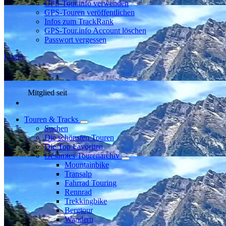
GPS-Tour.info verwenden
GPS-Touren veröffentlichen
Infos zum TrackRank
GPS-Tour.info Account löschen
Passwort vergessen
Login
Mitglied seit
Touren & Tracks
Suchen
Die schönsten Touren
Die Top Favoriten
Gesamtes Tourenarchiv
Mountainbike
Transalp
Fahrrad Touring
Rennrad
Trekkingbike
Bergtour
Wandern