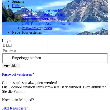
Sprache
Hilfe
GPS-Tour.info verwenden
GPS-Touren veröffentlichen
Infos zum TrackRank
GPS-Tour.info Account löschen
Passwort vergessen
Neue Tour erstellen
Login
Eingeloggt bleiben
Passwort vergessen?
Cookies müssen akzeptiert werden!
Die Cookie-Funktion Ihres Browsers ist deaktiviert. Bitte aktivieren
Sie die Funktion.
Noch kein Mitglied?
Jetzt Registrieren