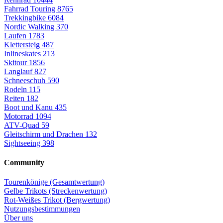
Fahrrad Touring
8765
Trekkingbike
6084
Nordic Walking
370
Laufen
1783
Klettersteig
487
Inlineskates
213
Skitour
1856
Langlauf
827
Schneeschuh
590
Rodeln
115
Reiten
182
Boot und Kanu
435
Motorrad
1094
ATV-Quad
59
Gleitschirm und Drachen
132
Sightseeing
398
Community
Tourenkönige (Gesamtwertung)
Gelbe Trikots (Streckenwertung)
Rot-Weißes Trikot (Bergwertung)
Nutzungsbestimmungen
Über uns