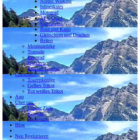
Nordic Walking
Inlineskates
Motorrad
ATV-Quad
Sightseeing
Boot und Kanu
Gleitschirm und Drachen
Reiten
Mountainbike
Transalp
Rennrad
Wandern
Fahrrad Touring
Community
Tourenkönige
Gelbes Trikot
Rot weißes Trikot
App
Über uns
Unsere Ziele
Kontakt
Impressum
Blog
Neu Registrieren