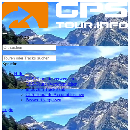
Ort auswählen
Sprache
Hilfe
GPS-Tour.info verwenden
GPS-Touren veröffentlichen
Infos zum TrackRank
GPS-Tour.info Account löschen
Passwort vergessen
Login