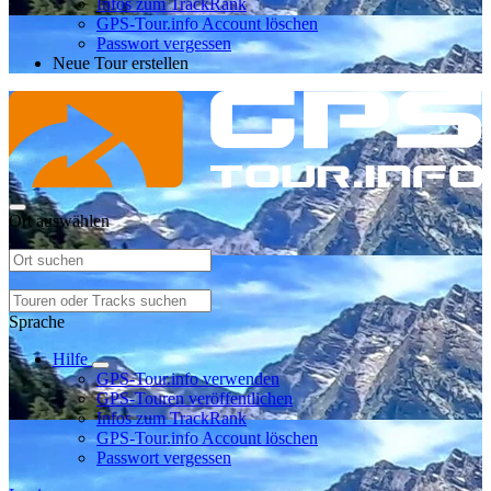
Infos zum TrackRank
GPS-Tour.info Account löschen
Passwort vergessen
Neue Tour erstellen
Ort auswählen
Sprache
Hilfe
GPS-Tour.info verwenden
GPS-Touren veröffentlichen
Infos zum TrackRank
GPS-Tour.info Account löschen
Passwort vergessen