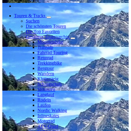
Mitglied seit
Touren & Tracks
Suchen
Die schönsten Touren
Die Top Favoriten
Gesamtes Tourenarchiv
Mountainbike
Transalp
Fahrrad Touring
Rennrad
Trekkingbike
Bergtour
Wandern
Klettersteig
Schneeschuh
Skitouren
Langlauf
Rodeln
Laufen
Nordic Walking
Inlineskates
Motorrad
ATV-Quad