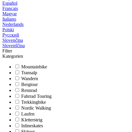
Español
Français
Magyar
Italiano
Nederlands
Polski
Русский
Slovenčina
Slovenščina
Filter
Kategorien
Mountainbike
Transalp
Wandern
Bergtour
Rennrad
Fahrrad Touring
Trekkingbike
Nordic Walking
Laufen
Klettersteig
Inlineskates
Skitour