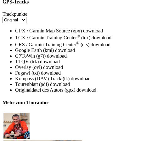
GPS-Tracks
Trackpunkte
GPX / Garmin Map Source (gpx)
download
®
TCX / Garmin Training Center
(tcx)
download
®
CRS / Garmin Training Center
(crs)
download
Google Earth (kml)
download
G7ToWin (g7t)
download
TTQV (trk)
download
Overlay (ovl)
download
Fugawi (txt)
download
Kompass (DAV) Track (tk)
download
Tourenblatt (pdf)
download
Originaldatei des Autors (gpx)
download
Mehr zum Tourautor