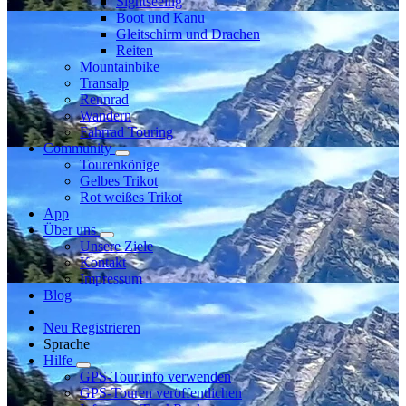
Sightseeing
Boot und Kanu
Gleitschirm und Drachen
Reiten
Mountainbike
Transalp
Rennrad
Wandern
Fahrrad Touring
Community
Tourenkönige
Gelbes Trikot
Rot weißes Trikot
App
Über uns
Unsere Ziele
Kontakt
Impressum
Blog
Neu Registrieren
Sprache
Hilfe
GPS-Tour.info verwenden
GPS-Touren veröffentlichen