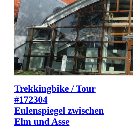
Trekkingbike / Tour
#172304
Eulenspiegel zwischen
Elm und Asse