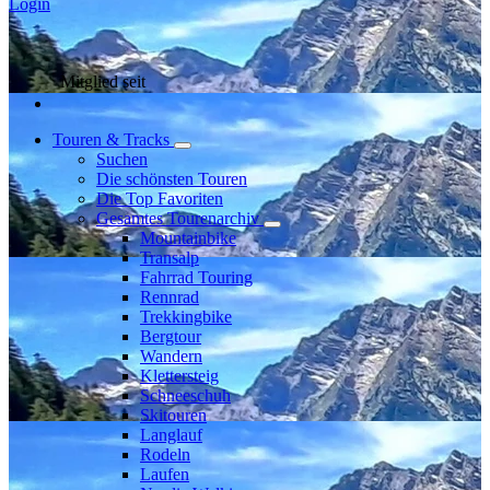
Login
Mitglied seit
Touren & Tracks
Suchen
Die schönsten Touren
Die Top Favoriten
Gesamtes Tourenarchiv
Mountainbike
Transalp
Fahrrad Touring
Rennrad
Trekkingbike
Bergtour
Wandern
Klettersteig
Schneeschuh
Skitouren
Langlauf
Rodeln
Laufen