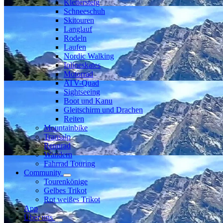
Klettersteig
Schneeschuh
Skitouren
Langlauf
Rodeln
Laufen
Nordic Walking
Inlineskates
Motorrad
ATV-Quad
Sightseeing
Boot und Kanu
Gleitschirm und Drachen
Reiten
Mountainbike
Transalp
Rennrad
Wandern
Fahrrad Touring
Community
Tourenkönige
Gelbes Trikot
Rot weißes Trikot
App
Über uns