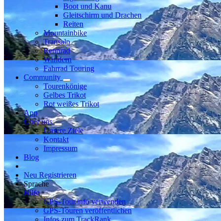
Boot und Kanu
Gleitschirm und Drachen
Reiten
Mountainbike
Transalp
Rennrad
Wandern
Fahrrad Touring
Community
Tourenkönige
Gelbes Trikot
Rot weißes Trikot
App
Über uns
Unsere Ziele
Kontakt
Impressum
Blog
Neu Registrieren
Sprache
Hilfe
GPS-Tour.info verwenden
GPS-Touren veröffentlichen
Infos zum TrackRank