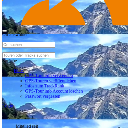
Ort auswählen
Sprache
Hilfe
GPS-Tour.info verwenden
GPS-Touren veröffentlichen
Infos zum TrackRank
GPS-Tour.info Account löschen
Passwort vergessen
Login
Mitglied seit