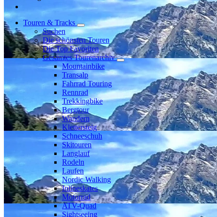
Touren & Tracks
Suchen
Die schönsten Touren
Die Top Favoriten
Gesamtes Tourenarchiv
Mountainbike
Transalp
Fahrrad Touring
Rennrad
Trekkingbike
Bergtour
Wandern
Klettersteig
Schneeschuh
Skitouren
Langlauf
Rodeln
Laufen
Nordic Walking
Inlineskates
Motorrad
ATV-Quad
Sightseeing