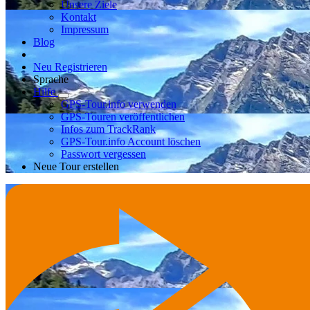
Unsere Ziele
Kontakt
Impressum
Blog
Neu Registrieren
Sprache
Hilfe
GPS-Tour.info verwenden
GPS-Touren veröffentlichen
Infos zum TrackRank
GPS-Tour.info Account löschen
Passwort vergessen
Neue Tour erstellen