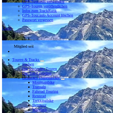
GPS-Tour.info verwenden
GPS-Touren veröffentlichen
Infos zum TrackRank
GPS-Tour.info Account löschen
Passwort vergessen
Login
Mitglied seit
Touren & Tracks
Suchen
Die schönsten Touren
Die Top Favoriten
Gesamtes Tourenarchiv
Mountainbike
Transalp
Fahrrad Touring
Rennrad
Trekkingbike
Bergtour
Wandern