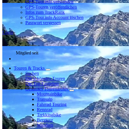
GPS-Tour.info verwenden
GPS-Touren veröffentlichen
Infos zum TrackRank
GPS-Tour.info Account löschen
Passwort vergessen
Login
Mitglied seit
Touren & Tracks
Suchen
Die schönsten Touren
Die Top Favoriten
Gesamtes Tourenarchiv
Mountainbike
Transalp
Fahrrad Touring
Rennrad
Trekkingbike
Bergtour
Wandern