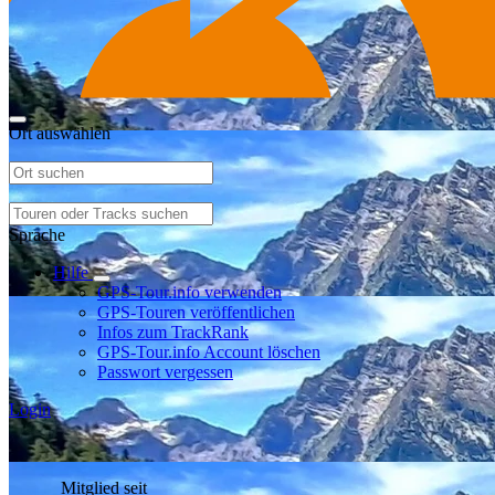
Ort auswählen
Sprache
Hilfe
GPS-Tour.info verwenden
GPS-Touren veröffentlichen
Infos zum TrackRank
GPS-Tour.info Account löschen
Passwort vergessen
Login
Mitglied seit