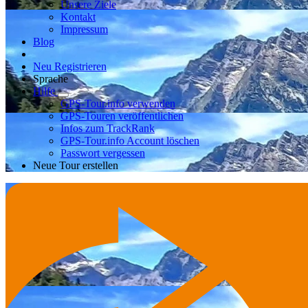
Unsere Ziele
Kontakt
Impressum
Blog
Neu Registrieren
Sprache
Hilfe
GPS-Tour.info verwenden
GPS-Touren veröffentlichen
Infos zum TrackRank
GPS-Tour.info Account löschen
Passwort vergessen
Neue Tour erstellen