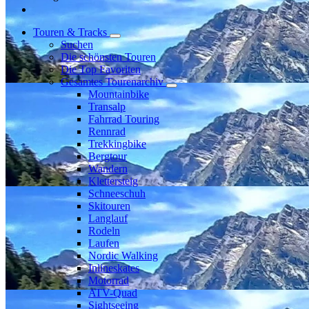
Touren & Tracks
Suchen
Die schönsten Touren
Die Top Favoriten
Gesamtes Tourenarchiv
Mountainbike
Transalp
Fahrrad Touring
Rennrad
Trekkingbike
Bergtour
Wandern
Klettersteig
Schneeschuh
Skitouren
Langlauf
Rodeln
Laufen
Nordic Walking
Inlineskates
Motorrad
ATV-Quad
Sightseeing