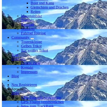
Boot und Kanu
Gleitschirm und Drachen
Reiten
Mountainbike
Transalp
Rennrad
Wandern
Fahrrad Touring
Community
Tourenkönige
Gelbes Trikot
Rot weißes Trikot
App
Über uns
Unsere Ziele
Kontakt
Impressum
Blog
Neu Registrieren
Sprache
Hilfe
GPS-Tour.info verwenden
GPS-Touren veröffentlichen
Infos zum TrackRank