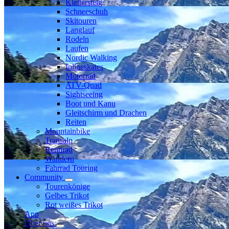
Klettersteig
Schneeschuh
Skitouren
Langlauf
Rodeln
Laufen
Nordic Walking
Inlineskates
Motorrad
ATV-Quad
Sightseeing
Boot und Kanu
Gleitschirm und Drachen
Reiten
Mountainbike
Transalp
Rennrad
Wandern
Fahrrad Touring
Community
Tourenkönige
Gelbes Trikot
Rot weißes Trikot
App
Über uns