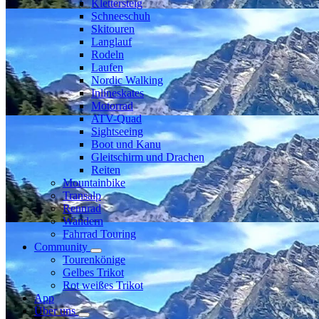
Klettersteig
Schneeschuh
Skitouren
Langlauf
Rodeln
Laufen
Nordic Walking
Inlineskates
Motorrad
ATV-Quad
Sightseeing
Boot und Kanu
Gleitschirm und Drachen
Reiten
Mountainbike
Transalp
Rennrad
Wandern
Fahrrad Touring
Community
Tourenkönige
Gelbes Trikot
Rot weißes Trikot
App
Über uns