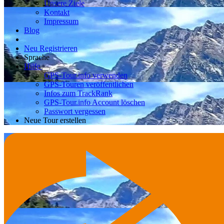
Unsere Ziele
Kontakt
Impressum
Blog
Neu Registrieren
Sprache
Hilfe
GPS-Tour.info verwenden
GPS-Touren veröffentlichen
Infos zum TrackRank
GPS-Tour.info Account löschen
Passwort vergessen
Neue Tour erstellen