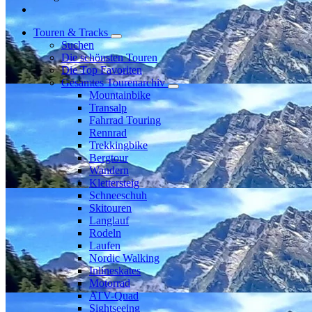
Touren & Tracks
Suchen
Die schönsten Touren
Die Top Favoriten
Gesamtes Tourenarchiv
Mountainbike
Transalp
Fahrrad Touring
Rennrad
Trekkingbike
Bergtour
Wandern
Klettersteig
Schneeschuh
Skitouren
Langlauf
Rodeln
Laufen
Nordic Walking
Inlineskates
Motorrad
ATV-Quad
Sightseeing