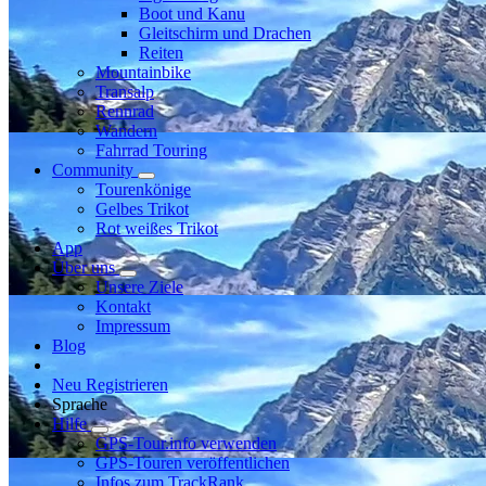
Boot und Kanu
Gleitschirm und Drachen
Reiten
Mountainbike
Transalp
Rennrad
Wandern
Fahrrad Touring
Community
Tourenkönige
Gelbes Trikot
Rot weißes Trikot
App
Über uns
Unsere Ziele
Kontakt
Impressum
Blog
Neu Registrieren
Sprache
Hilfe
GPS-Tour.info verwenden
GPS-Touren veröffentlichen
Infos zum TrackRank