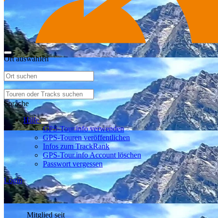
Ort auswählen
Sprache
Hilfe
GPS-Tour.info verwenden
GPS-Touren veröffentlichen
Infos zum TrackRank
GPS-Tour.info Account löschen
Passwort vergessen
Login
Mitglied seit