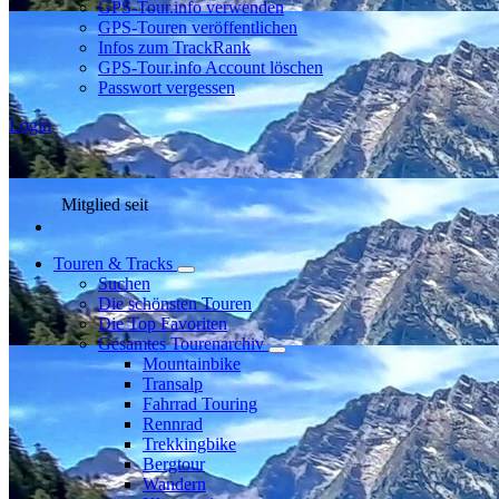
GPS-Tour.info verwenden
GPS-Touren veröffentlichen
Infos zum TrackRank
GPS-Tour.info Account löschen
Passwort vergessen
Login
Mitglied seit
Touren & Tracks
Suchen
Die schönsten Touren
Die Top Favoriten
Gesamtes Tourenarchiv
Mountainbike
Transalp
Fahrrad Touring
Rennrad
Trekkingbike
Bergtour
Wandern