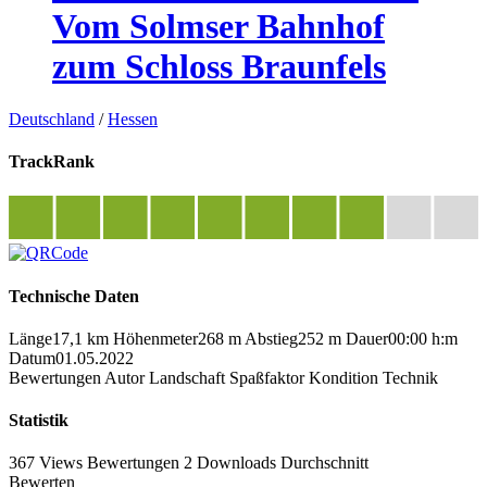
Vom Solmser Bahnhof
zum Schloss Braunfels
Deutschland
/
Hessen
TrackRank
Technische Daten
Länge
17,1 km
Höhenmeter
268 m
Abstieg
252 m
Dauer
00:00 h:m
Datum
01.05.2022
Bewertungen
Autor
Landschaft
Spaßfaktor
Kondition
Technik
Statistik
367 Views
Bewertungen
2 Downloads
Durchschnitt
Bewerten