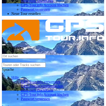
Infos zum TrackRank
GPS-Tour.info Account löschen
Passwort vergessen
Neue Tour erstellen
Ort auswählen
Sprache
Hilfe
GPS-Tour.info verwenden
GPS-Touren veröffentlichen
Infos zum TrackRank
GPS-Tour.info Account löschen
Passwort vergessen