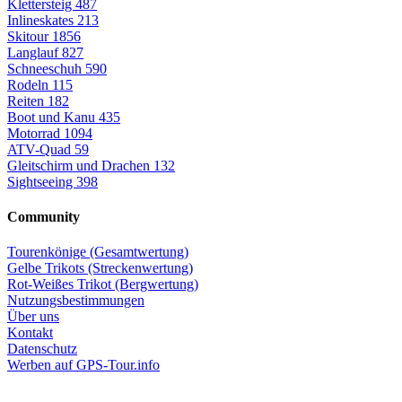
Klettersteig
487
Inlineskates
213
Skitour
1856
Langlauf
827
Schneeschuh
590
Rodeln
115
Reiten
182
Boot und Kanu
435
Motorrad
1094
ATV-Quad
59
Gleitschirm und Drachen
132
Sightseeing
398
Community
Tourenkönige (Gesamtwertung)
Gelbe Trikots (Streckenwertung)
Rot-Weißes Trikot (Bergwertung)
Nutzungsbestimmungen
Über uns
Kontakt
Datenschutz
Werben auf GPS-Tour.info