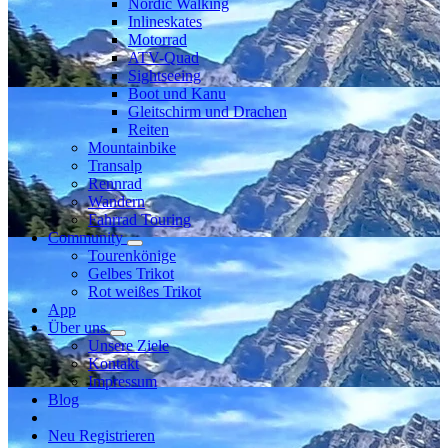
Nordic Walking
Inlineskates
Motorrad
ATV-Quad
Sightseeing
Boot und Kanu
Gleitschirm und Drachen
Reiten
Mountainbike
Transalp
Rennrad
Wandern
Fahrrad Touring
Community
Tourenkönige
Gelbes Trikot
Rot weißes Trikot
App
Über uns
Unsere Ziele
Kontakt
Impressum
Blog
Neu Registrieren