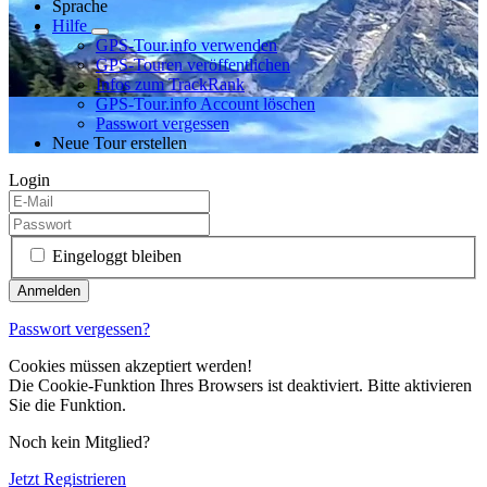
Sprache
Hilfe
GPS-Tour.info verwenden
GPS-Touren veröffentlichen
Infos zum TrackRank
GPS-Tour.info Account löschen
Passwort vergessen
Neue Tour erstellen
Login
Eingeloggt bleiben
Passwort vergessen?
Cookies müssen akzeptiert werden!
Die Cookie-Funktion Ihres Browsers ist deaktiviert. Bitte aktivieren
Sie die Funktion.
Noch kein Mitglied?
Jetzt Registrieren