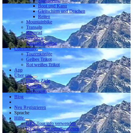
Sightseeing
Boot und Kanu
Gleitschirm und Drachen
Reiten
Mountainbike
Transalp
Rennrad
Wandern
Fahrrad Touring
Community
Tourenkönige
Gelbes Trikot
Rot weißes Trikot
App
Über uns
Unsere Ziele
Kontakt
Impressum
Blog
Neu Registrieren
Sprache
Hilfe
GPS-Tour.info verwenden
GPS-Touren veröffentlichen