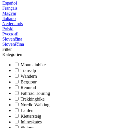
Español
Français
Magyar
Italiano
Nederlands
Polski
Русский
Slovenčina
Slovenščina
Filter
Kategorien
Mountainbike
Transalp
Wandern
Bergtour
Rennrad
Fahrrad Touring
Trekkingbike
Nordic Walking
Laufen
Klettersteig
Inlineskates
Skitour