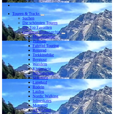
Mitglied seit
Touren & Tracks
Suchen
Die schönsten Touren
Die Top Favoriten
Gesamtes Tourenarchiv
Mountainbike
Transalp
Fahrrad Touring
Rennrad
Trekkingbike
Bergtour
Wandern
Klettersteig
Schneeschuh
Skitouren
Langlauf
Rodeln
Laufen
Nordic Walking
Inlineskates
Motorrad
ATV-Quad