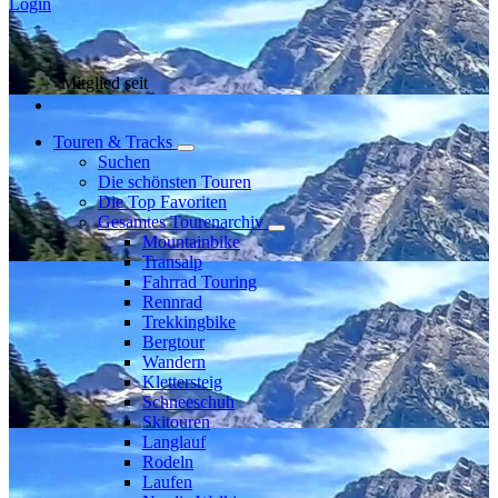
Login
Mitglied seit
Touren & Tracks
Suchen
Die schönsten Touren
Die Top Favoriten
Gesamtes Tourenarchiv
Mountainbike
Transalp
Fahrrad Touring
Rennrad
Trekkingbike
Bergtour
Wandern
Klettersteig
Schneeschuh
Skitouren
Langlauf
Rodeln
Laufen