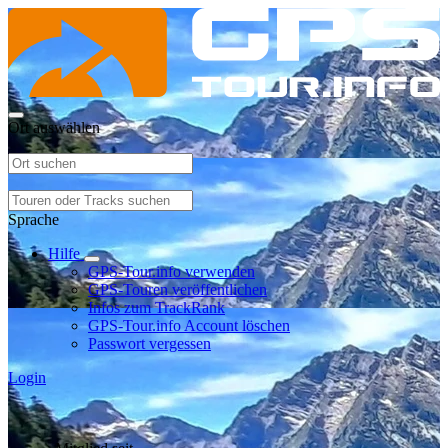
Ort auswählen
Sprache
Hilfe
GPS-Tour.info verwenden
GPS-Touren veröffentlichen
Infos zum TrackRank
GPS-Tour.info Account löschen
Passwort vergessen
Login