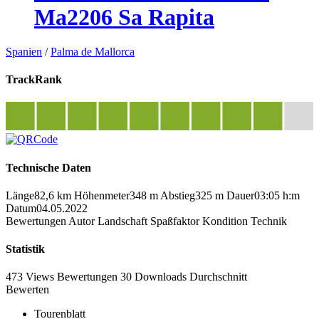
Ma2206 Sa Rapita
Spanien
/
Palma de Mallorca
TrackRank
Technische Daten
Länge
82,6 km
Höhenmeter
348 m
Abstieg
325 m
Dauer
03:05 h:m
Datum
04.05.2022
Bewertungen
Autor
Landschaft
Spaßfaktor
Kondition
Technik
Statistik
473 Views
Bewertungen
30 Downloads
Durchschnitt
Bewerten
Tourenblatt