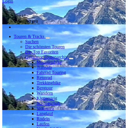
Login
Mitglied seit
Touren & Tracks
Suchen
Die schönsten Touren
Die Top Favoriten
Gesamtes Tourenarchiv
Mountainbike
Transalp
Fahrrad Touring
Rennrad
Trekkingbike
Bergtour
Wandern
Klettersteig
Schneeschuh
Skitouren
Langlauf
Rodeln
Laufen