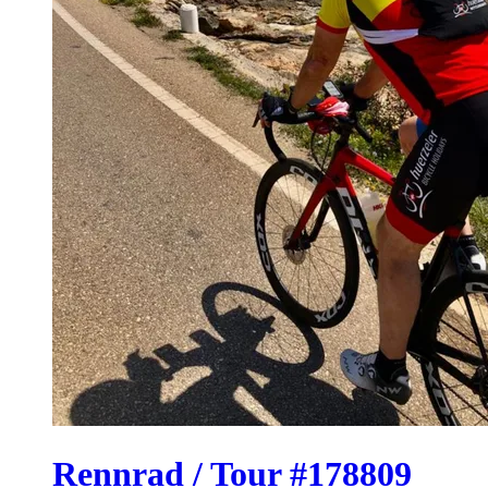
Rennrad / Tour #178809