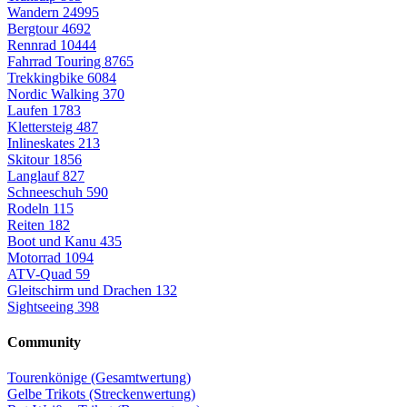
Wandern
24995
Bergtour
4692
Rennrad
10444
Fahrrad Touring
8765
Trekkingbike
6084
Nordic Walking
370
Laufen
1783
Klettersteig
487
Inlineskates
213
Skitour
1856
Langlauf
827
Schneeschuh
590
Rodeln
115
Reiten
182
Boot und Kanu
435
Motorrad
1094
ATV-Quad
59
Gleitschirm und Drachen
132
Sightseeing
398
Community
Tourenkönige (Gesamtwertung)
Gelbe Trikots (Streckenwertung)