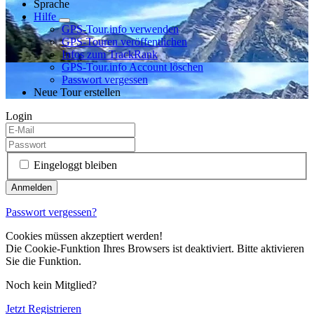
Sprache
Hilfe
GPS-Tour.info verwenden
GPS-Touren veröffentlichen
Infos zum TrackRank
GPS-Tour.info Account löschen
Passwort vergessen
Neue Tour erstellen
Login
Eingeloggt bleiben
Passwort vergessen?
Cookies müssen akzeptiert werden!
Die Cookie-Funktion Ihres Browsers ist deaktiviert. Bitte aktivieren
Sie die Funktion.
Noch kein Mitglied?
Jetzt Registrieren