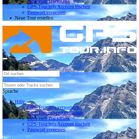
Infos zum TrackRank
GPS-Tour.info Account löschen
Passwort vergessen
Neue Tour erstellen
Ort auswählen
Sprache
Hilfe
GPS-Tour.info verwenden
GPS-Touren veröffentlichen
Infos zum TrackRank
GPS-Tour.info Account löschen
Passwort vergessen