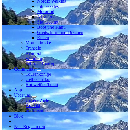
Nordic Walking
Inlineskates
Motorrad
ATV-Quad
Sightseeing
Boot und Kanu
Gleitschirm und Drachen
Reiten
Mountainbike
Transalp
Rennrad
Wandern
Fahrrad Touring
Community
Tourenkönige
Gelbes Trikot
Rot weißes Trikot
App
Über uns
Unsere Ziele
Kontakt
Impressum
Blog
Neu Registrieren