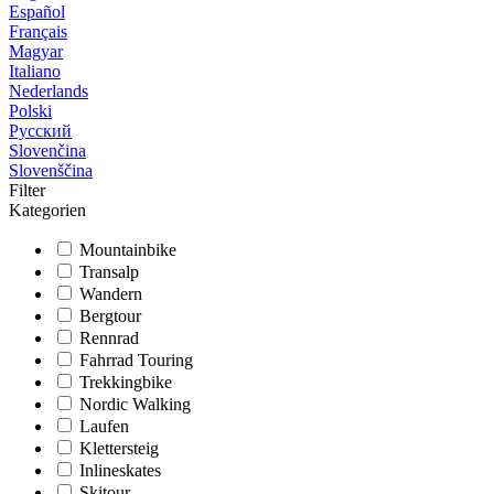
Español
Français
Magyar
Italiano
Nederlands
Polski
Русский
Slovenčina
Slovenščina
Filter
Kategorien
Mountainbike
Transalp
Wandern
Bergtour
Rennrad
Fahrrad Touring
Trekkingbike
Nordic Walking
Laufen
Klettersteig
Inlineskates
Skitour