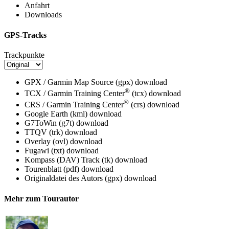
Anfahrt
Downloads
GPS-Tracks
Trackpunkte
GPX / Garmin Map Source (gpx)
download
®
TCX / Garmin Training Center
(tcx)
download
®
CRS / Garmin Training Center
(crs)
download
Google Earth (kml)
download
G7ToWin (g7t)
download
TTQV (trk)
download
Overlay (ovl)
download
Fugawi (txt)
download
Kompass (DAV) Track (tk)
download
Tourenblatt (pdf)
download
Originaldatei des Autors (gpx)
download
Mehr zum Tourautor