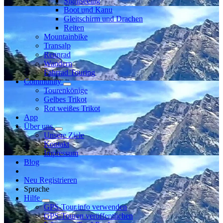
Sightseeing
Boot und Kanu
Gleitschirm und Drachen
Reiten
Mountainbike
Transalp
Rennrad
Wandern
Fahrrad Touring
Community
Tourenkönige
Gelbes Trikot
Rot weißes Trikot
App
Über uns
Unsere Ziele
Kontakt
Impressum
Blog
Neu Registrieren
Sprache
Hilfe
GPS-Tour.info verwenden
GPS-Touren veröffentlichen