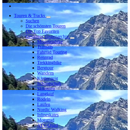
Mitglied seit
Touren & Tracks
Suchen
Die schönsten Touren
Die Top Favoriten
Gesamtes Tourenarchiv
Mountainbike
Transalp
Fahrrad Touring
Rennrad
Trekkingbike
Bergtour
Wandern
Klettersteig
Schneeschuh
Skitouren
Langlauf
Rodeln
Laufen
Nordic Walking
Inlineskates
Motorrad
ATV-Quad