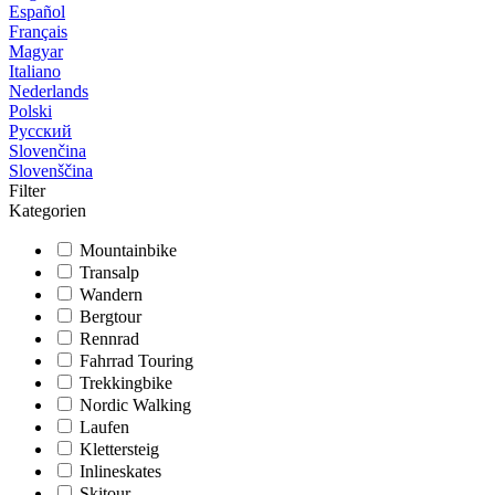
Español
Français
Magyar
Italiano
Nederlands
Polski
Русский
Slovenčina
Slovenščina
Filter
Kategorien
Mountainbike
Transalp
Wandern
Bergtour
Rennrad
Fahrrad Touring
Trekkingbike
Nordic Walking
Laufen
Klettersteig
Inlineskates
Skitour