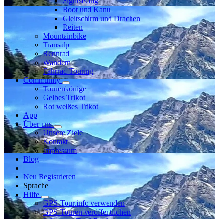
Sightseeing
Boot und Kanu
Gleitschirm und Drachen
Reiten
Mountainbike
Transalp
Rennrad
Wandern
Fahrrad Touring
Community
Tourenkönige
Gelbes Trikot
Rot weißes Trikot
App
Über uns
Unsere Ziele
Kontakt
Impressum
Blog
Neu Registrieren
Sprache
Hilfe
GPS-Tour.info verwenden
GPS-Touren veröffentlichen