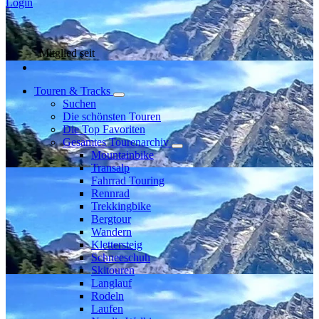
Login
Mitglied seit
Touren & Tracks
Suchen
Die schönsten Touren
Die Top Favoriten
Gesamtes Tourenarchiv
Mountainbike
Transalp
Fahrrad Touring
Rennrad
Trekkingbike
Bergtour
Wandern
Klettersteig
Schneeschuh
Skitouren
Langlauf
Rodeln
Laufen