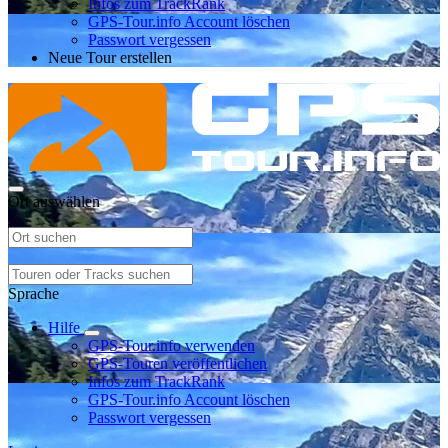
Infos zum TrackRank
GPS-Tour.info Account löschen
Passwort vergessen
Neue Tour erstellen
Ort auswählen
Sprache
Hilfe
GPS-Tour.info verwenden
GPS-Touren veröffentlichen
Infos zum TrackRank
GPS-Tour.info Account löschen
Passwort vergessen