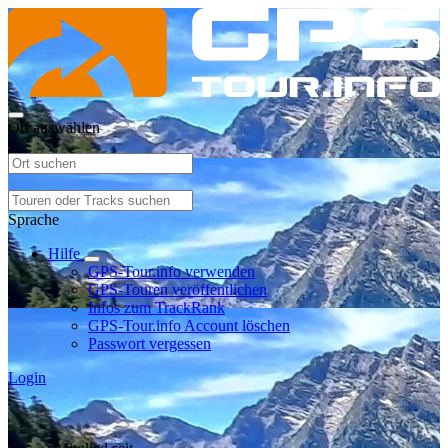
Ort auswählen
Sprache
Hilfe
GPS-Tour.info verwenden
GPS-Touren veröffentlichen
Infos zum TrackRank
GPS-Tour.info Account löschen
Passwort vergessen
Login