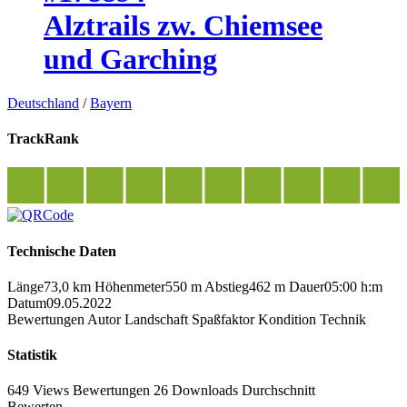
Alztrails zw. Chiemsee
und Garching
Deutschland
/
Bayern
TrackRank
Technische Daten
Länge
73,0 km
Höhenmeter
550 m
Abstieg
462 m
Dauer
05:00 h:m
Datum
09.05.2022
Bewertungen
Autor
Landschaft
Spaßfaktor
Kondition
Technik
Statistik
649 Views
Bewertungen
26 Downloads
Durchschnitt
Bewerten