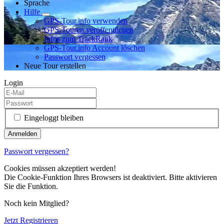
Sprache
Hilfe
GPS-Tour.info verwenden
GPS-Touren veröffentlichen
Infos zum TrackRank
GPS-Tour.info Account löschen
Passwort vergessen
Neue Tour erstellen
Login
Eingeloggt bleiben
Passwort vergessen?
Cookies müssen akzeptiert werden!
Die Cookie-Funktion Ihres Browsers ist deaktiviert. Bitte aktivieren
Sie die Funktion.
Noch kein Mitglied?
Jetzt Registrieren