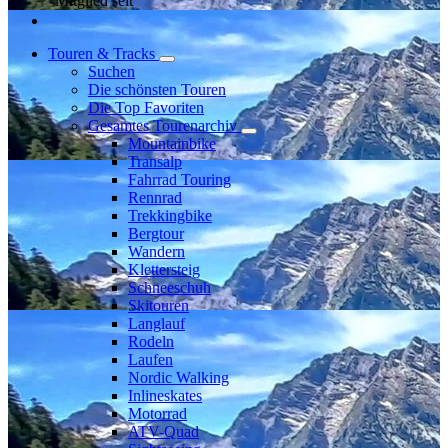
Mitglied seit
Touren & Tracks
Suchen
Die schönsten Touren
Die Top Favoriten
Gesamtes Tourenarchiv
Mountainbike
Transalp
Fahrrad Touring
Rennrad
Trekkingbike
Bergtour
Wandern
Klettersteig
Schneeschuh
Skitouren
Langlauf
Rodeln
Laufen
Nordic Walking
Inlineskates
Motorrad
ATV-Quad