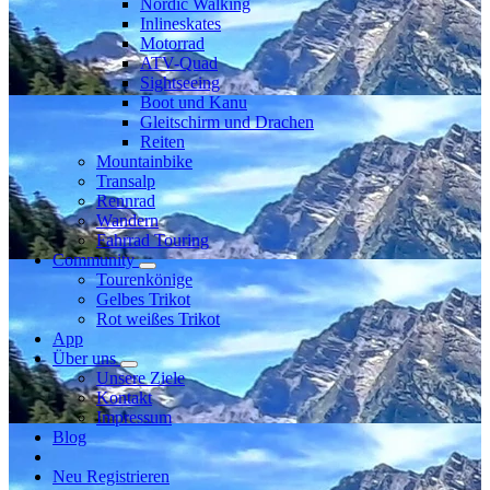
Nordic Walking
Inlineskates
Motorrad
ATV-Quad
Sightseeing
Boot und Kanu
Gleitschirm und Drachen
Reiten
Mountainbike
Transalp
Rennrad
Wandern
Fahrrad Touring
Community
Tourenkönige
Gelbes Trikot
Rot weißes Trikot
App
Über uns
Unsere Ziele
Kontakt
Impressum
Blog
Neu Registrieren