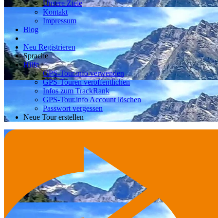
Unsere Ziele
Kontakt
Impressum
Blog
Neu Registrieren
Sprache
Hilfe
GPS-Tour.info verwenden
GPS-Touren veröffentlichen
Infos zum TrackRank
GPS-Tour.info Account löschen
Passwort vergessen
Neue Tour erstellen