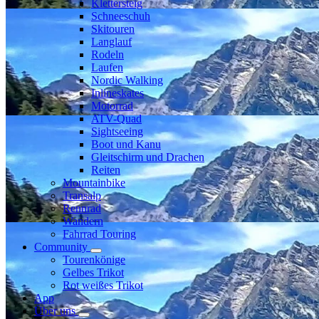
Klettersteig
Schneeschuh
Skitouren
Langlauf
Rodeln
Laufen
Nordic Walking
Inlineskates
Motorrad
ATV-Quad
Sightseeing
Boot und Kanu
Gleitschirm und Drachen
Reiten
Mountainbike
Transalp
Rennrad
Wandern
Fahrrad Touring
Community
Tourenkönige
Gelbes Trikot
Rot weißes Trikot
App
Über uns