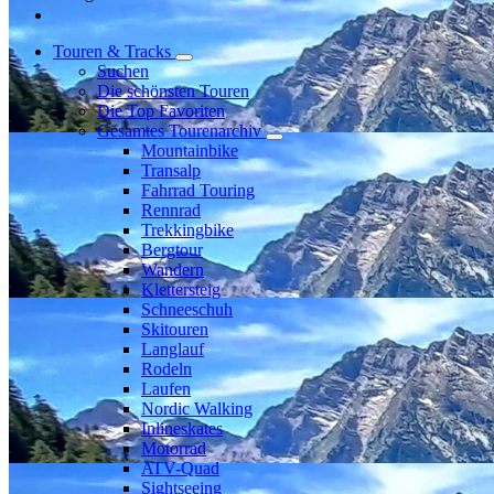
Touren & Tracks
Suchen
Die schönsten Touren
Die Top Favoriten
Gesamtes Tourenarchiv
Mountainbike
Transalp
Fahrrad Touring
Rennrad
Trekkingbike
Bergtour
Wandern
Klettersteig
Schneeschuh
Skitouren
Langlauf
Rodeln
Laufen
Nordic Walking
Inlineskates
Motorrad
ATV-Quad
Sightseeing