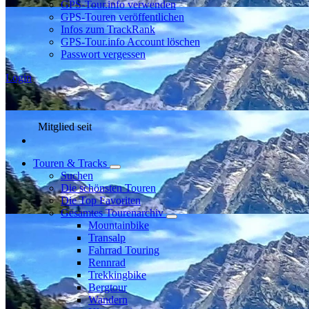
GPS-Tour.info verwenden
GPS-Touren veröffentlichen
Infos zum TrackRank
GPS-Tour.info Account löschen
Passwort vergessen
Login
Mitglied seit
Touren & Tracks
Suchen
Die schönsten Touren
Die Top Favoriten
Gesamtes Tourenarchiv
Mountainbike
Transalp
Fahrrad Touring
Rennrad
Trekkingbike
Bergtour
Wandern