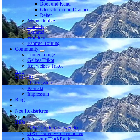
Boot und Kanu
Gleitschirm und Drachen
Reiten
Mountainbike
Transalp
Rennrad
Wandern
Fahrrad Touring
Community
Tourenkönige
Gelbes Trikot
Rot weißes Trikot
App
Über uns
Unsere Ziele
Kontakt
Impressum
Blog
Neu Registrieren
Sprache
Hilfe
GPS-Tour.info verwenden
GPS-Touren veröffentlichen
Infos zum TrackRank