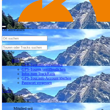
Ort auswählen
Sprache
Hilfe
GPS-Tour.info verwenden
GPS-Touren veröffentlichen
Infos zum TrackRank
GPS-Tour.info Account löschen
Passwort vergessen
Login
Mitglied seit