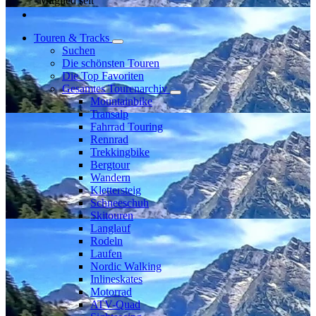
Mitglied seit
Touren & Tracks
Suchen
Die schönsten Touren
Die Top Favoriten
Gesamtes Tourenarchiv
Mountainbike
Transalp
Fahrrad Touring
Rennrad
Trekkingbike
Bergtour
Wandern
Klettersteig
Schneeschuh
Skitouren
Langlauf
Rodeln
Laufen
Nordic Walking
Inlineskates
Motorrad
ATV-Quad