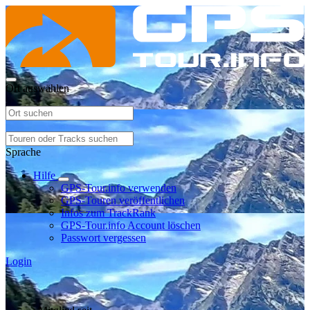
Ort auswählen
Sprache
Hilfe
GPS-Tour.info verwenden
GPS-Touren veröffentlichen
Infos zum TrackRank
GPS-Tour.info Account löschen
Passwort vergessen
Login