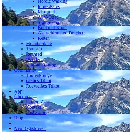
Nordic Walking
Inlineskates
Motorrad
ATV-Quad
Sightseeing
Boot und Kanu
Gleitschirm und Drachen
Reiten
Mountainbike
Transalp
Rennrad
Wandern
Fahrrad Touring
Community
Tourenkönige
Gelbes Trikot
Rot weißes Trikot
App
Über uns
Unsere Ziele
Kontakt
Impressum
Blog
Neu Registrieren