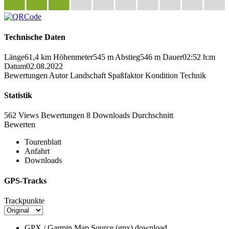
Technische Daten
Länge
61,4 km
Höhenmeter
545 m
Abstieg
546 m
Dauer
02:52 h:m
Datum
02.08.2022
Bewertungen
Autor
Landschaft
Spaßfaktor
Kondition
Technik
Statistik
562 Views
Bewertungen
8 Downloads
Durchschnitt
Bewerten
Tourenblatt
Anfahrt
Downloads
GPS-Tracks
Trackpunkte
GPX / Garmin Map Source (gpx)
download