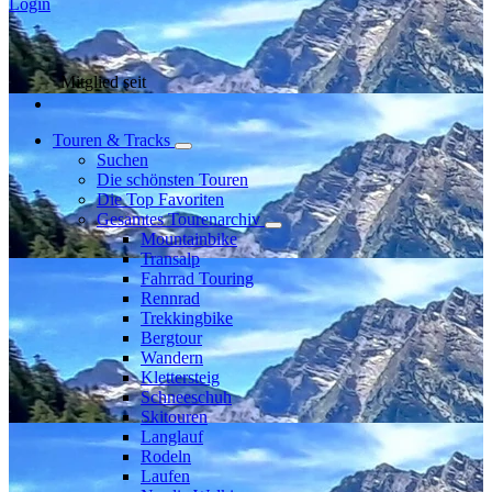
Login
Mitglied seit
Touren & Tracks
Suchen
Die schönsten Touren
Die Top Favoriten
Gesamtes Tourenarchiv
Mountainbike
Transalp
Fahrrad Touring
Rennrad
Trekkingbike
Bergtour
Wandern
Klettersteig
Schneeschuh
Skitouren
Langlauf
Rodeln
Laufen