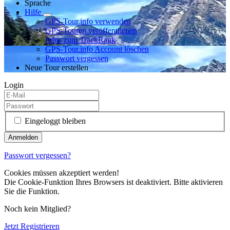
Sprache
Hilfe
GPS-Tour.info verwenden
GPS-Touren veröffentlichen
Infos zum TrackRank
GPS-Tour.info Account löschen
Passwort vergessen
Neue Tour erstellen
Login
Eingeloggt bleiben
Passwort vergessen?
Cookies müssen akzeptiert werden!
Die Cookie-Funktion Ihres Browsers ist deaktiviert. Bitte aktivieren
Sie die Funktion.
Noch kein Mitglied?
Jetzt Registrieren