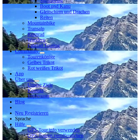
Sightseeing
Boot und Kanu
Gleitschirm und Drachen
Reiten
Mountainbike
Transalp
Rennrad
Wandern
Fahrrad Touring
Community
Tourenkönige
Gelbes Trikot
Rot weißes Trikot
App
Über uns
Unsere Ziele
Kontakt
Impressum
Blog
Neu Registrieren
Sprache
Hilfe
GPS-Tour.info verwenden
GPS-Touren veröffentlichen