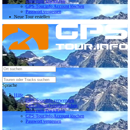
Infos zum TrackRank
GPS-Tour.info Account löschen
Passwort vergessen
Neue Tour erstellen
Ort auswählen
Sprache
Hilfe
GPS-Tour.info verwenden
GPS-Touren veröffentlichen
Infos zum TrackRank
GPS-Tour.info Account löschen
Passwort vergessen