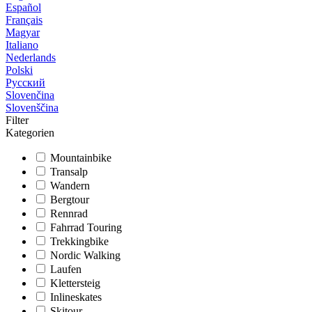
Español
Français
Magyar
Italiano
Nederlands
Polski
Русский
Slovenčina
Slovenščina
Filter
Kategorien
Mountainbike
Transalp
Wandern
Bergtour
Rennrad
Fahrrad Touring
Trekkingbike
Nordic Walking
Laufen
Klettersteig
Inlineskates
Skitour