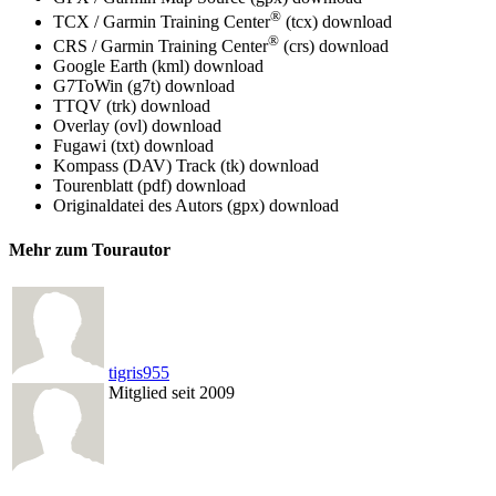
®
TCX / Garmin Training Center
(tcx)
download
®
CRS / Garmin Training Center
(crs)
download
Google Earth (kml)
download
G7ToWin (g7t)
download
TTQV (trk)
download
Overlay (ovl)
download
Fugawi (txt)
download
Kompass (DAV) Track (tk)
download
Tourenblatt (pdf)
download
Originaldatei des Autors (gpx)
download
Mehr zum Tourautor
tigris955
Mitglied seit 2009