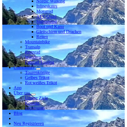
Nordic Walking
Inlineskates
Motorrad
ATV-Quad
Sightseeing
Boot und Kanu
Gleitschirm und Drachen
Reiten
Mountainbike
Transalp
Rennrad
Wandern
Fahrrad Touring
Community
Tourenkönige
Gelbes Trikot
Rot weißes Trikot
App
Über uns
Unsere Ziele
Kontakt
Impressum
Blog
Neu Registrieren