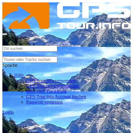
Ort auswählen
Sprache
Hilfe
GPS-Tour.info verwenden
GPS-Touren veröffentlichen
Infos zum TrackRank
GPS-Tour.info Account löschen
Passwort vergessen
Login