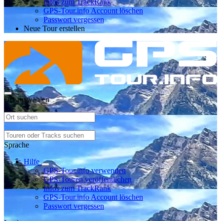
Infos zum TrackRank
GPS-Tour.info Account löschen
Passwort vergessen
Neue Tour erstellen
Ort auswählen
Sprache
Hilfe
GPS-Tour.info verwenden
GPS-Touren veröffentlichen
Infos zum TrackRank
GPS-Tour.info Account löschen
Passwort vergessen