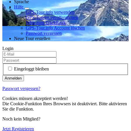
Sprache
Hilfe
GPS-Tour.info verwenden
GPS-Touren veröffentlichen
Infos zum TrackRank
GPS-Tour.info Account löschen
Passwort vergessen
Neue Tour erstellen
Login
Eingeloggt bleiben
Passwort vergessen?
Cookies müssen akzeptiert werden!
Die Cookie-Funktion Ihres Browsers ist deaktiviert. Bitte aktivieren
Sie die Funktion.
Noch kein Mitglied?
Jetzt Registrieren