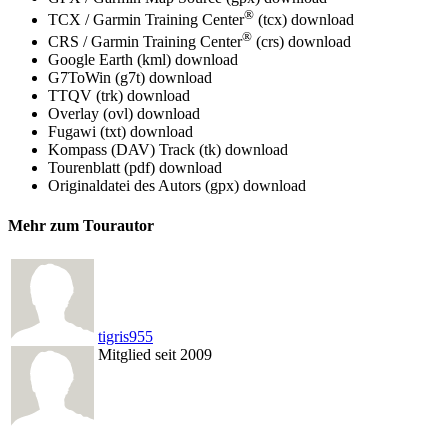
®
TCX / Garmin Training Center
(tcx)
download
®
CRS / Garmin Training Center
(crs)
download
Google Earth (kml)
download
G7ToWin (g7t)
download
TTQV (trk)
download
Overlay (ovl)
download
Fugawi (txt)
download
Kompass (DAV) Track (tk)
download
Tourenblatt (pdf)
download
Originaldatei des Autors (gpx)
download
Mehr zum Tourautor
tigris955
Mitglied seit 2009