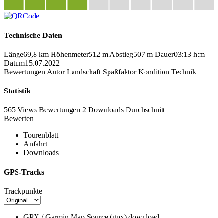
Technische Daten
Länge
69,8 km
Höhenmeter
512 m
Abstieg
507 m
Dauer
03:13 h:m
Datum
15.07.2022
Bewertungen
Autor
Landschaft
Spaßfaktor
Kondition
Technik
Statistik
565 Views
Bewertungen
2 Downloads
Durchschnitt
Bewerten
Tourenblatt
Anfahrt
Downloads
GPS-Tracks
Trackpunkte
GPX / Garmin Map Source (gpx)
download