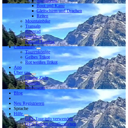
Sightseeing
Boot und Kanu
Gleitschirm und Drachen
Reiten
Mountainbike
Transalp
Rennrad
Wandern
Fahrrad Touring
Community
Tourenkönige
Gelbes Trikot
Rot weißes Trikot
App
Über uns
Unsere Ziele
Kontakt
Impressum
Blog
Neu Registrieren
Sprache
Hilfe
GPS-Tour.info verwenden
GPS-Touren veröffentlichen