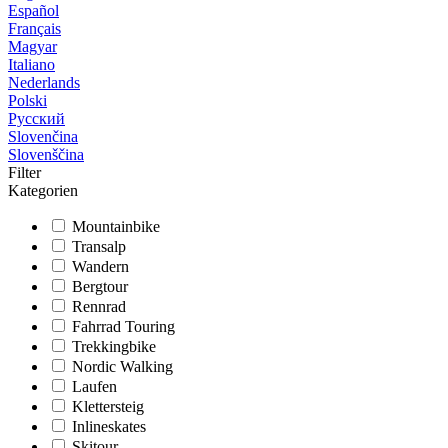
Español
Français
Magyar
Italiano
Nederlands
Polski
Русский
Slovenčina
Slovenščina
Filter
Kategorien
Mountainbike
Transalp
Wandern
Bergtour
Rennrad
Fahrrad Touring
Trekkingbike
Nordic Walking
Laufen
Klettersteig
Inlineskates
Skitour