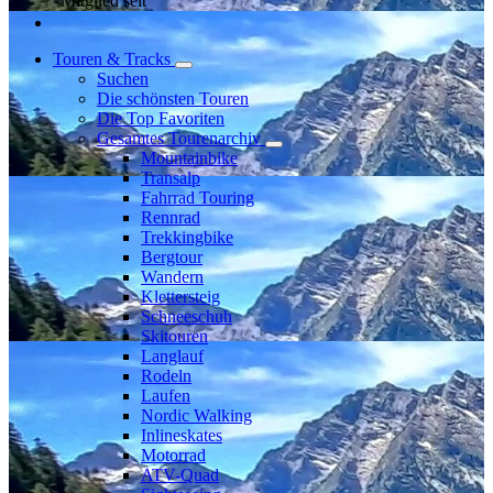
Mitglied seit
Touren & Tracks
Suchen
Die schönsten Touren
Die Top Favoriten
Gesamtes Tourenarchiv
Mountainbike
Transalp
Fahrrad Touring
Rennrad
Trekkingbike
Bergtour
Wandern
Klettersteig
Schneeschuh
Skitouren
Langlauf
Rodeln
Laufen
Nordic Walking
Inlineskates
Motorrad
ATV-Quad