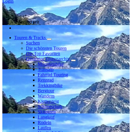
Login
Mitglied seit
Touren & Tracks
Suchen
Die schönsten Touren
Die Top Favoriten
Gesamtes Tourenarchiv
Mountainbike
Transalp
Fahrrad Touring
Rennrad
Trekkingbike
Bergtour
Wandern
Klettersteig
Schneeschuh
Skitouren
Langlauf
Rodeln
Laufen