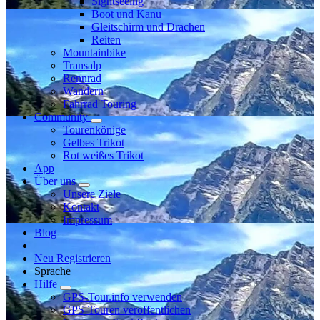
Sightseeing
Boot und Kanu
Gleitschirm und Drachen
Reiten
Mountainbike
Transalp
Rennrad
Wandern
Fahrrad Touring
Community
Tourenkönige
Gelbes Trikot
Rot weißes Trikot
App
Über uns
Unsere Ziele
Kontakt
Impressum
Blog
Neu Registrieren
Sprache
Hilfe
GPS-Tour.info verwenden
GPS-Touren veröffentlichen