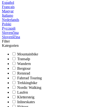
Español
Français
Magyar
Italiano
Nederlands
Polski
Русский
Slovenčina
Slovenščina
Filter
Kategorien
Mountainbike
Transalp
Wandern
Bergtour
Rennrad
Fahrrad Touring
Trekkingbike
Nordic Walking
Laufen
Klettersteig
Inlineskates
Skitour