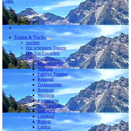
Login
Mitglied seit
Touren & Tracks
Suchen
Die schönsten Touren
Die Top Favoriten
Gesamtes Tourenarchiv
Mountainbike
Transalp
Fahrrad Touring
Rennrad
Trekkingbike
Bergtour
Wandern
Klettersteig
Schneeschuh
Skitouren
Langlauf
Rodeln
Laufen