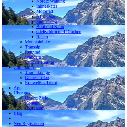
Nordic Walking
Inlineskates
Motorrad
ATV-Quad
Sightseeing
Boot und Kanu
Gleitschirm und Drachen
Reiten
Mountainbike
Transalp
Rennrad
Wandern
Fahrrad Touring
Community
Tourenkönige
Gelbes Trikot
Rot weißes Trikot
App
Über uns
Unsere Ziele
Kontakt
Impressum
Blog
Neu Registrieren