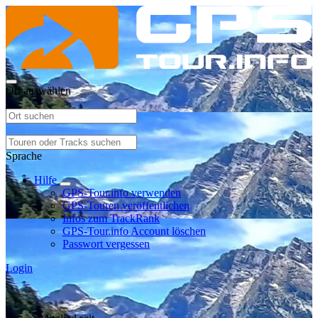
Ort auswählen
Sprache
Hilfe
GPS-Tour.info verwenden
GPS-Touren veröffentlichen
Infos zum TrackRank
GPS-Tour.info Account löschen
Passwort vergessen
Login