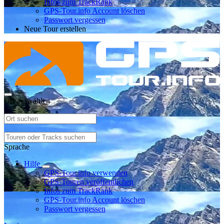
Infos zum TrackRank
GPS-Tour.info Account löschen
Passwort vergessen
Neue Tour erstellen
Ort auswählen
Sprache
Hilfe
GPS-Tour.info verwenden
GPS-Touren veröffentlichen
Infos zum TrackRank
GPS-Tour.info Account löschen
Passwort vergessen