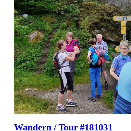
Wandern / Tour #181031