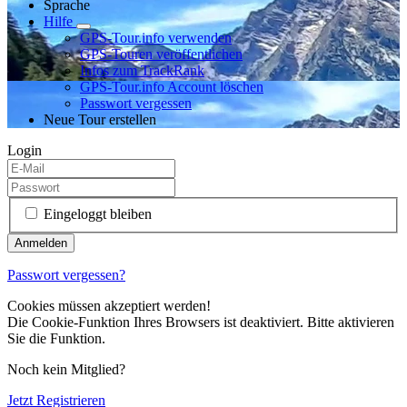
Sprache
Hilfe
GPS-Tour.info verwenden
GPS-Touren veröffentlichen
Infos zum TrackRank
GPS-Tour.info Account löschen
Passwort vergessen
Neue Tour erstellen
Login
Eingeloggt bleiben
Passwort vergessen?
Cookies müssen akzeptiert werden!
Die Cookie-Funktion Ihres Browsers ist deaktiviert. Bitte aktivieren
Sie die Funktion.
Noch kein Mitglied?
Jetzt Registrieren