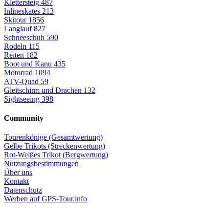
Klettersteig
487
Inlineskates
213
Skitour
1856
Langlauf
827
Schneeschuh
590
Rodeln
115
Reiten
182
Boot und Kanu
435
Motorrad
1094
ATV-Quad
59
Gleitschirm und Drachen
132
Sightseeing
398
Community
Tourenkönige (Gesamtwertung)
Gelbe Trikots (Streckenwertung)
Rot-Weißes Trikot (Bergwertung)
Nutzungsbestimmungen
Über uns
Kontakt
Datenschutz
Werben auf GPS-Tour.info