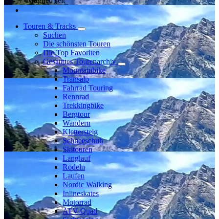
Mitglied seit
Touren & Tracks
Suchen
Die schönsten Touren
Die Top Favoriten
Gesamtes Tourenarchiv
Mountainbike
Transalp
Fahrrad Touring
Rennrad
Trekkingbike
Bergtour
Wandern
Klettersteig
Schneeschuh
Skitouren
Langlauf
Rodeln
Laufen
Nordic Walking
Inlineskates
Motorrad
ATV-Quad