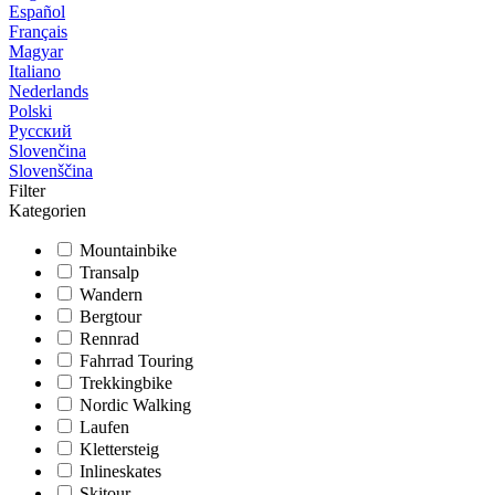
Español
Français
Magyar
Italiano
Nederlands
Polski
Русский
Slovenčina
Slovenščina
Filter
Kategorien
Mountainbike
Transalp
Wandern
Bergtour
Rennrad
Fahrrad Touring
Trekkingbike
Nordic Walking
Laufen
Klettersteig
Inlineskates
Skitour