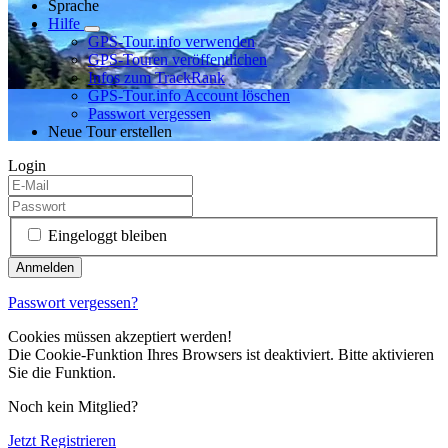
Sprache
Hilfe
GPS-Tour.info verwenden
GPS-Touren veröffentlichen
Infos zum TrackRank
GPS-Tour.info Account löschen
Passwort vergessen
Neue Tour erstellen
Login
Eingeloggt bleiben
Passwort vergessen?
Cookies müssen akzeptiert werden!
Die Cookie-Funktion Ihres Browsers ist deaktiviert. Bitte aktivieren
Sie die Funktion.
Noch kein Mitglied?
Jetzt Registrieren