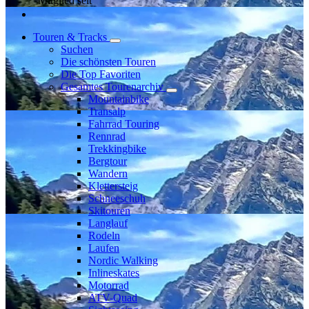
Mitglied seit
Touren & Tracks
Suchen
Die schönsten Touren
Die Top Favoriten
Gesamtes Tourenarchiv
Mountainbike
Transalp
Fahrrad Touring
Rennrad
Trekkingbike
Bergtour
Wandern
Klettersteig
Schneeschuh
Skitouren
Langlauf
Rodeln
Laufen
Nordic Walking
Inlineskates
Motorrad
ATV-Quad