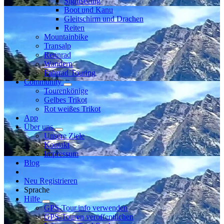
Sightseeing
Boot und Kanu
Gleitschirm und Drachen
Reiten
Mountainbike
Transalp
Rennrad
Wandern
Fahrrad Touring
Community
Tourenkönige
Gelbes Trikot
Rot weißes Trikot
App
Über uns
Unsere Ziele
Kontakt
Impressum
Blog
Neu Registrieren
Sprache
Hilfe
GPS-Tour.info verwenden
GPS-Touren veröffentlichen