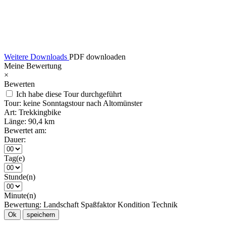
Weitere Downloads
PDF downloaden
Meine Bewertung
×
Bewerten
Ich habe diese Tour durchgeführt
Tour:
keine Sonntagstour nach Altomünster
Art:
Trekkingbike
Länge:
90,4 km
Bewertet am:
Dauer:
Tag(e)
Stunde(n)
Minute(n)
Bewertung:
Landschaft
Spaßfaktor
Kondition
Technik
Ok
speichern