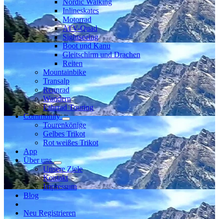
Nordic Walking
Inlineskates
Motorrad
ATV-Quad
Sightseeing
Boot und Kanu
Gleitschirm und Drachen
Reiten
Mountainbike
Transalp
Rennrad
Wandern
Fahrrad Touring
Community
Tourenkönige
Gelbes Trikot
Rot weißes Trikot
App
Über uns
Unsere Ziele
Kontakt
Impressum
Blog
Neu Registrieren