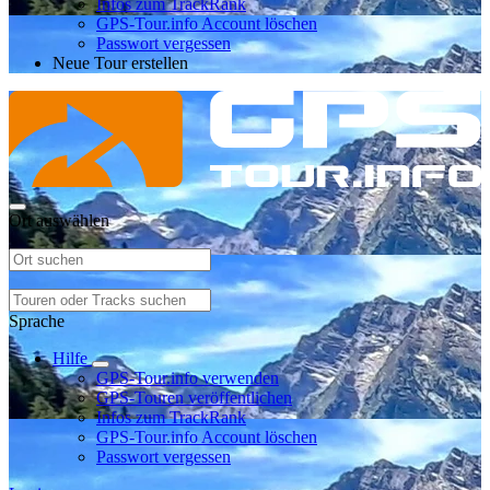
Infos zum TrackRank
GPS-Tour.info Account löschen
Passwort vergessen
Neue Tour erstellen
Ort auswählen
Sprache
Hilfe
GPS-Tour.info verwenden
GPS-Touren veröffentlichen
Infos zum TrackRank
GPS-Tour.info Account löschen
Passwort vergessen