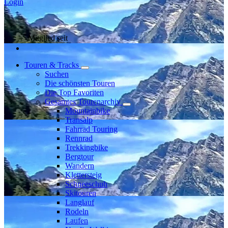
Login
Mitglied seit
Touren & Tracks
Suchen
Die schönsten Touren
Die Top Favoriten
Gesamtes Tourenarchiv
Mountainbike
Transalp
Fahrrad Touring
Rennrad
Trekkingbike
Bergtour
Wandern
Klettersteig
Schneeschuh
Skitouren
Langlauf
Rodeln
Laufen