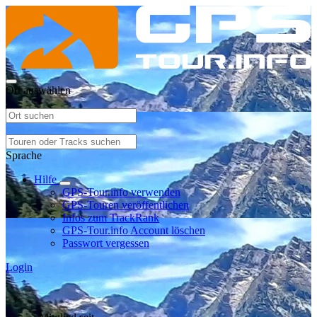
Ort auswählen
Sprache
Hilfe
GPS-Tour.info verwenden
GPS-Touren veröffentlichen
Infos zum TrackRank
GPS-Tour.info Account löschen
Passwort vergessen
Login