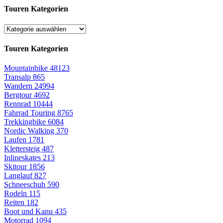
Touren Kategorien
Touren Kategorien
Mountainbike
48123
Transalp
865
Wandern
24994
Bergtour
4692
Rennrad
10444
Fahrrad Touring
8765
Trekkingbike
6084
Nordic Walking
370
Laufen
1781
Klettersteig
487
Inlineskates
213
Skitour
1856
Langlauf
827
Schneeschuh
590
Rodeln
115
Reiten
182
Boot und Kanu
435
Motorrad
1094