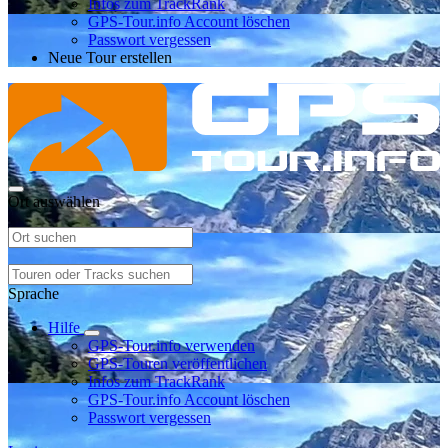
Infos zum TrackRank
GPS-Tour.info Account löschen
Passwort vergessen
Neue Tour erstellen
Ort auswählen
Sprache
Hilfe
GPS-Tour.info verwenden
GPS-Touren veröffentlichen
Infos zum TrackRank
GPS-Tour.info Account löschen
Passwort vergessen