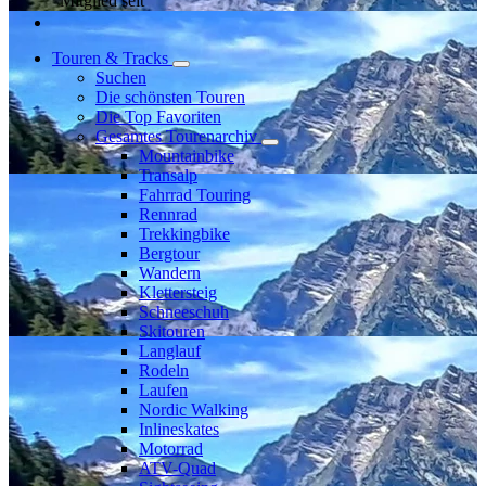
Mitglied seit
Touren & Tracks
Suchen
Die schönsten Touren
Die Top Favoriten
Gesamtes Tourenarchiv
Mountainbike
Transalp
Fahrrad Touring
Rennrad
Trekkingbike
Bergtour
Wandern
Klettersteig
Schneeschuh
Skitouren
Langlauf
Rodeln
Laufen
Nordic Walking
Inlineskates
Motorrad
ATV-Quad