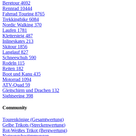
Bergtour
4692
Rennrad
10444
Fahrrad Touring
8765
Trekkingbike
6084
Nordic Walking
370
Laufen
1781
Klettersteig
487
Inlineskates
213
Skitour
1856
Langlauf
827
Schneeschuh
590
Rodeln
115
Reiten
182
Boot und Kanu
435
Motorrad
1094
ATV-Quad
59
Gleitschirm und Drachen
132
Sightseeing
398
Community
Tourenkönige (Gesamtwertung)
Gelbe Trikots (Streckenwertung)
Rot-Weißes Trikot (Bergwertung)
Nutzungsbestimmungen