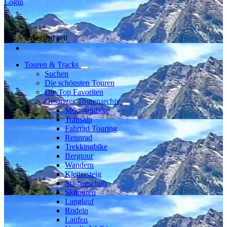
Login
Mitglied seit
Touren & Tracks
Suchen
Die schönsten Touren
Die Top Favoriten
Gesamtes Tourenarchiv
Mountainbike
Transalp
Fahrrad Touring
Rennrad
Trekkingbike
Bergtour
Wandern
Klettersteig
Schneeschuh
Skitouren
Langlauf
Rodeln
Laufen