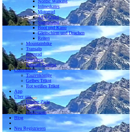
Nordic Walking
Inlineskates
Motorrad
ATV-Quad
Sightseeing
Boot und Kanu
Gleitschirm und Drachen
Reiten
Mountainbike
Transalp
Rennrad
Wandern
Fahrrad Touring
Community
Tourenkönige
Gelbes Trikot
Rot weißes Trikot
App
Über uns
Unsere Ziele
Kontakt
Impressum
Blog
Neu Registrieren