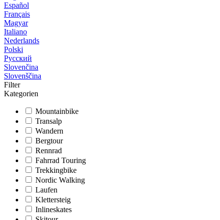
Español
Français
Magyar
Italiano
Nederlands
Polski
Русский
Slovenčina
Slovenščina
Filter
Kategorien
Mountainbike
Transalp
Wandern
Bergtour
Rennrad
Fahrrad Touring
Trekkingbike
Nordic Walking
Laufen
Klettersteig
Inlineskates
Skitour