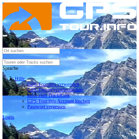
Ort auswählen
Sprache
Hilfe
GPS-Tour.info verwenden
GPS-Touren veröffentlichen
Infos zum TrackRank
GPS-Tour.info Account löschen
Passwort vergessen
Login