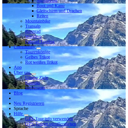
Sightseeing
Boot und Kanu
Gleitschirm und Drachen
Reiten
Mountainbike
Transalp
Rennrad
Wandern
Fahrrad Touring
Community
Tourenkönige
Gelbes Trikot
Rot weißes Trikot
App
Über uns
Unsere Ziele
Kontakt
Impressum
Blog
Neu Registrieren
Sprache
Hilfe
GPS-Tour.info verwenden
GPS-Touren veröffentlichen