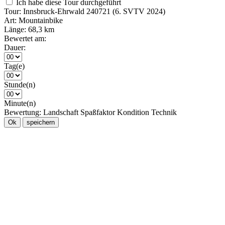
Ich habe diese Tour durchgeführt
Tour:
Innsbruck-Ehrwald 240721 (6. SVTV 2024)
Art:
Mountainbike
Länge:
68,3 km
Bewertet am:
Dauer:
Tag(e)
Stunde(n)
Minute(n)
Bewertung:
Landschaft
Spaßfaktor
Kondition
Technik
Ok
speichern