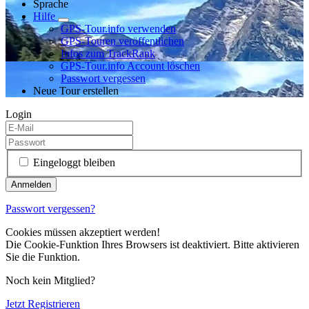
Sprache
Hilfe
GPS-Tour.info verwenden
GPS-Touren veröffentlichen
Infos zum TrackRank
GPS-Tour.info Account löschen
Passwort vergessen
Neue Tour erstellen
Login
Eingeloggt bleiben
Passwort vergessen?
Cookies müssen akzeptiert werden!
Die Cookie-Funktion Ihres Browsers ist deaktiviert. Bitte aktivieren
Sie die Funktion.
Noch kein Mitglied?
Jetzt Registrieren