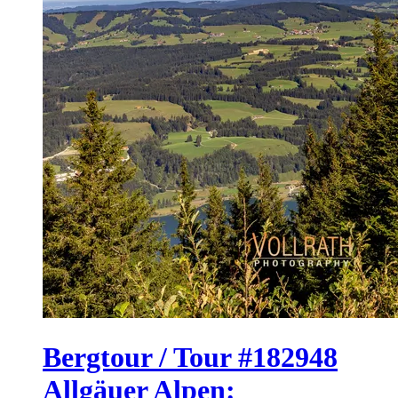
Bergtour / Tour #182948
Allgäuer Alpen: