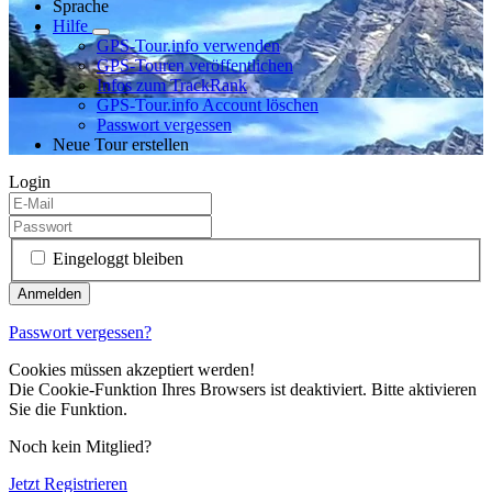
Sprache
Hilfe
GPS-Tour.info verwenden
GPS-Touren veröffentlichen
Infos zum TrackRank
GPS-Tour.info Account löschen
Passwort vergessen
Neue Tour erstellen
Login
Eingeloggt bleiben
Passwort vergessen?
Cookies müssen akzeptiert werden!
Die Cookie-Funktion Ihres Browsers ist deaktiviert. Bitte aktivieren
Sie die Funktion.
Noch kein Mitglied?
Jetzt Registrieren