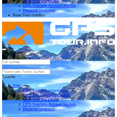
Infos zum TrackRank
GPS-Tour.info Account löschen
Passwort vergessen
Neue Tour erstellen
Ort auswählen
Sprache
Hilfe
GPS-Tour.info verwenden
GPS-Touren veröffentlichen
Infos zum TrackRank
GPS-Tour.info Account löschen
Passwort vergessen