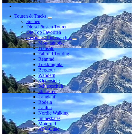
Mitglied seit
Touren & Tracks
Suchen
Die schönsten Touren
Die Top Favoriten
Gesamtes Tourenarchiv
Mountainbike
Transalp
Fahrrad Touring
Rennrad
Trekkingbike
Bergtour
Wandern
Klettersteig
Schneeschuh
Skitouren
Langlauf
Rodeln
Laufen
Nordic Walking
Inlineskates
Motorrad
ATV-Quad