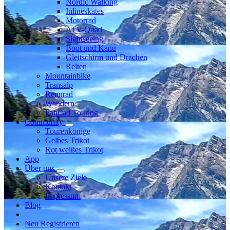
Nordic Walking
Inlineskates
Motorrad
ATV-Quad
Sightseeing
Boot und Kanu
Gleitschirm und Drachen
Reiten
Mountainbike
Transalp
Rennrad
Wandern
Fahrrad Touring
Community
Tourenkönige
Gelbes Trikot
Rot weißes Trikot
App
Über uns
Unsere Ziele
Kontakt
Impressum
Blog
Neu Registrieren