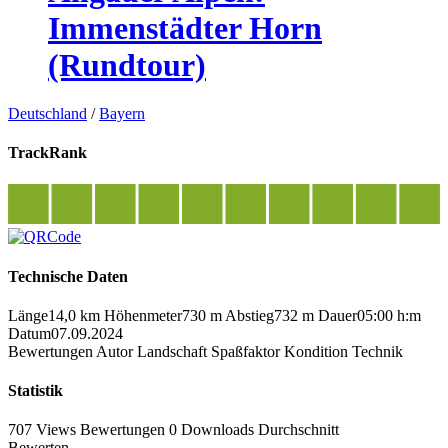
Immenstädter Horn
(Rundtour)
Deutschland
/
Bayern
TrackRank
Technische Daten
Länge
14,0 km
Höhenmeter
730 m
Abstieg
732 m
Dauer
05:00 h:m
Datum
07.09.2024
Bewertungen
Autor
Landschaft
Spaßfaktor
Kondition
Technik
Statistik
707 Views
Bewertungen
0 Downloads
Durchschnitt
Bewerten