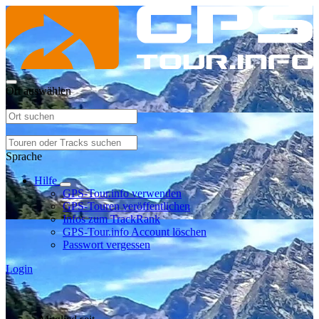
Ort auswählen
Sprache
Hilfe
GPS-Tour.info verwenden
GPS-Touren veröffentlichen
Infos zum TrackRank
GPS-Tour.info Account löschen
Passwort vergessen
Login