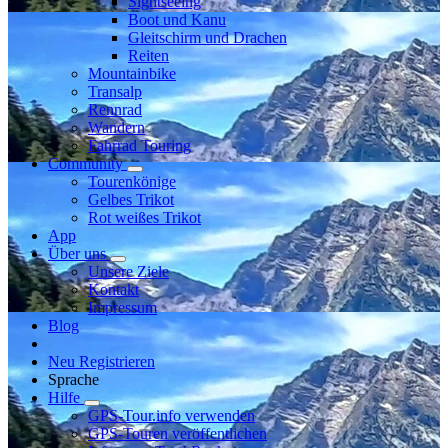
Sightseeing
Boot und Kanu
Gleitschirm und Drachen
Reiten
Mountainbike
Transalp
Rennrad
Wandern
Fahrrad Touring
Community
Tourenkönige
Gelbes Trikot
Rot weißes Trikot
App
Über uns
Unsere Ziele
Kontakt
Impressum
Blog
Neu Registrieren
Sprache
Hilfe
GPS-Tour.info verwenden
GPS-Touren veröffentlichen