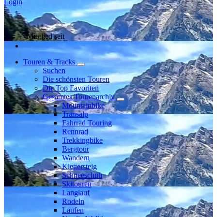
Login
Mitglied seit
Touren & Tracks
Suchen
Die schönsten Touren
Die Top Favoriten
Gesamtes Tourenarchiv
Mountainbike
Transalp
Fahrrad Touring
Rennrad
Trekkingbike
Bergtour
Wandern
Klettersteig
Schneeschuh
Skitouren
Langlauf
Rodeln
Laufen