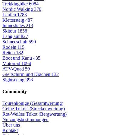
Trekkingbike
6084
Nordic Walking
370
Laufen
1783
Klettersteig
487
Inlineskates
213
Skitour
1856
Langlauf
827
Schneeschuh
590
Rodeln
115
Reiten
182
Boot und Kanu
435
Motorrad
1094
ATV-Quad
59
Gleitschirm und Drachen
132
Sightseeing
398
Community
Tourenkönige (Gesamtwertung)
Gelbe Trikots (Streckenwertung)
Rot-Weißes Trikot (Bergwertung)
Nutzungsbestimmungen
Über uns
Kontakt