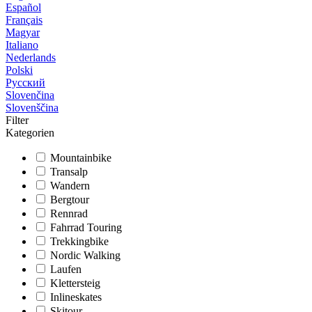
Español
Français
Magyar
Italiano
Nederlands
Polski
Русский
Slovenčina
Slovenščina
Filter
Kategorien
Mountainbike
Transalp
Wandern
Bergtour
Rennrad
Fahrrad Touring
Trekkingbike
Nordic Walking
Laufen
Klettersteig
Inlineskates
Skitour