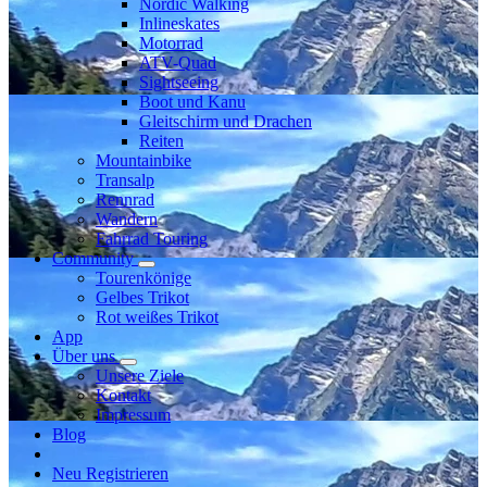
Nordic Walking
Inlineskates
Motorrad
ATV-Quad
Sightseeing
Boot und Kanu
Gleitschirm und Drachen
Reiten
Mountainbike
Transalp
Rennrad
Wandern
Fahrrad Touring
Community
Tourenkönige
Gelbes Trikot
Rot weißes Trikot
App
Über uns
Unsere Ziele
Kontakt
Impressum
Blog
Neu Registrieren