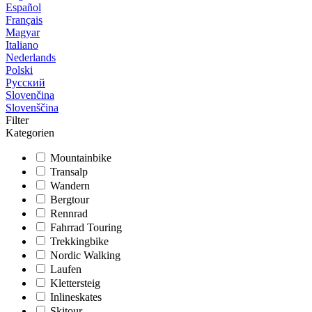
Español
Français
Magyar
Italiano
Nederlands
Polski
Русский
Slovenčina
Slovenščina
Filter
Kategorien
Mountainbike
Transalp
Wandern
Bergtour
Rennrad
Fahrrad Touring
Trekkingbike
Nordic Walking
Laufen
Klettersteig
Inlineskates
Skitour