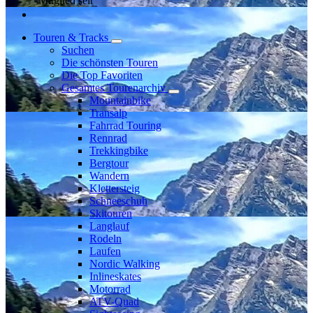
Mitglied seit
Touren & Tracks
Suchen
Die schönsten Touren
Die Top Favoriten
Gesamtes Tourenarchiv
Mountainbike
Transalp
Fahrrad Touring
Rennrad
Trekkingbike
Bergtour
Wandern
Klettersteig
Schneeschuh
Skitouren
Langlauf
Rodeln
Laufen
Nordic Walking
Inlineskates
Motorrad
ATV-Quad