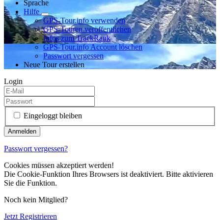
Sprache
Hilfe
GPS-Tour.info verwenden
GPS-Touren veröffentlichen
Infos zum TrackRank
GPS-Tour.info Account löschen
Passwort vergessen
Neue Tour erstellen
Login
Eingeloggt bleiben
Passwort vergessen?
Cookies müssen akzeptiert werden!
Die Cookie-Funktion Ihres Browsers ist deaktiviert. Bitte aktivieren
Sie die Funktion.
Noch kein Mitglied?
Jetzt Registrieren