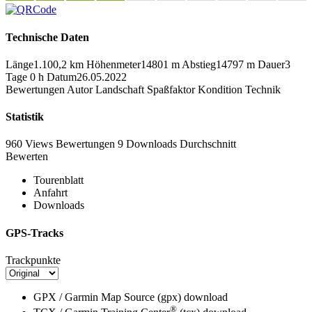
Technische Daten
Länge
1.100,2 km
Höhenmeter
14801 m
Abstieg
14797 m
Dauer
3
Tage 0 h
Datum
26.05.2022
Bewertungen
Autor
Landschaft
Spaßfaktor
Kondition
Technik
Statistik
960 Views
Bewertungen
9 Downloads
Durchschnitt
Bewerten
Tourenblatt
Anfahrt
Downloads
GPS-Tracks
Trackpunkte
GPX / Garmin Map Source (gpx)
download
®