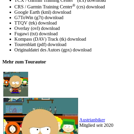
TCX / Garmin Training Center
(tcx)
download
®
CRS / Garmin Training Center
(crs)
download
Google Earth (kml)
download
G7ToWin (g7t)
download
TTQV (trk)
download
Overlay (ovl)
download
Fugawi (txt)
download
Kompass (DAV) Track (tk)
download
Tourenblatt (pdf)
download
Originaldatei des Autors (gpx)
download
Mehr zum Tourautor
Austrianbiker
Mitglied seit 2020