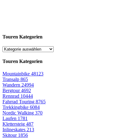
Touren Kategorien
Touren Kategorien
Mountainbike
48123
Transalp
865
Wandern
24994
Bergtour
4692
Rennrad
10444
Fahrrad Touring
8765
Trekkingbike
6084
Nordic Walking
370
Laufen
1781
Klettersteig
487
Inlineskates
213
Skitour
1856