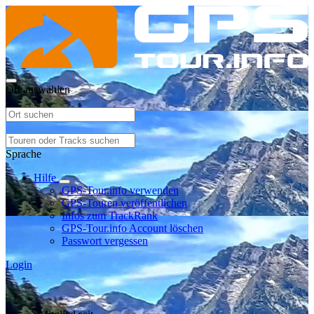
Ort auswählen
Sprache
Hilfe
GPS-Tour.info verwenden
GPS-Touren veröffentlichen
Infos zum TrackRank
GPS-Tour.info Account löschen
Passwort vergessen
Login