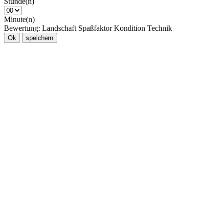
Stunde(n)
Minute(n)
Bewertung:
Landschaft
Spaßfaktor
Kondition
Technik
Ok
speichern