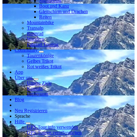
Sightseeing
Boot und Kanu
Gleitschirm und Drachen
Reiten
Mountainbike
Transalp
Rennrad
Wandern
Fahrrad Touring
Community
Tourenkönige
Gelbes Trikot
Rot weißes Trikot
App
Über uns
Unsere Ziele
Kontakt
Impressum
Blog
Neu Registrieren
Sprache
Hilfe
GPS-Tour.info verwenden
GPS-Touren veröffentlichen