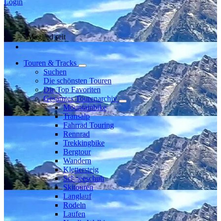
Login
Mitglied seit
Touren & Tracks
Suchen
Die schönsten Touren
Die Top Favoriten
Gesamtes Tourenarchiv
Mountainbike
Transalp
Fahrrad Touring
Rennrad
Trekkingbike
Bergtour
Wandern
Klettersteig
Schneeschuh
Skitouren
Langlauf
Rodeln
Laufen