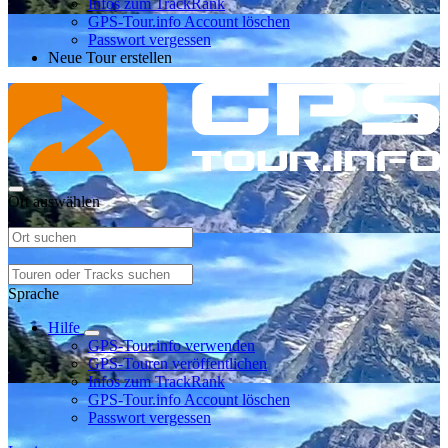
Infos zum TrackRank
GPS-Tour.info Account löschen
Passwort vergessen
Neue Tour erstellen
Ort auswählen
Sprache
Hilfe
GPS-Tour.info verwenden
GPS-Touren veröffentlichen
Infos zum TrackRank
GPS-Tour.info Account löschen
Passwort vergessen