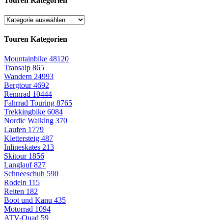
Touren Kategorien
Touren Kategorien
Mountainbike
48120
Transalp
865
Wandern
24993
Bergtour
4692
Rennrad
10444
Fahrrad Touring
8765
Trekkingbike
6084
Nordic Walking
370
Laufen
1779
Klettersteig
487
Inlineskates
213
Skitour
1856
Langlauf
827
Schneeschuh
590
Rodeln
115
Reiten
182
Boot und Kanu
435
Motorrad
1094
ATV-Quad
59