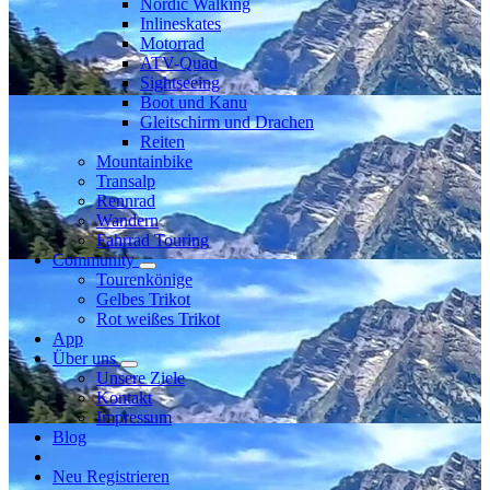
Nordic Walking
Inlineskates
Motorrad
ATV-Quad
Sightseeing
Boot und Kanu
Gleitschirm und Drachen
Reiten
Mountainbike
Transalp
Rennrad
Wandern
Fahrrad Touring
Community
Tourenkönige
Gelbes Trikot
Rot weißes Trikot
App
Über uns
Unsere Ziele
Kontakt
Impressum
Blog
Neu Registrieren