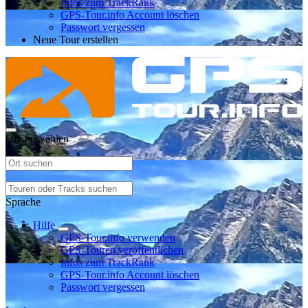
Infos zum TrackRank
GPS-Tour.info Account löschen
Passwort vergessen
Neue Tour erstellen
Ort auswählen
Sprache
Hilfe
GPS-Tour.info verwenden
GPS-Touren veröffentlichen
Infos zum TrackRank
GPS-Tour.info Account löschen
Passwort vergessen