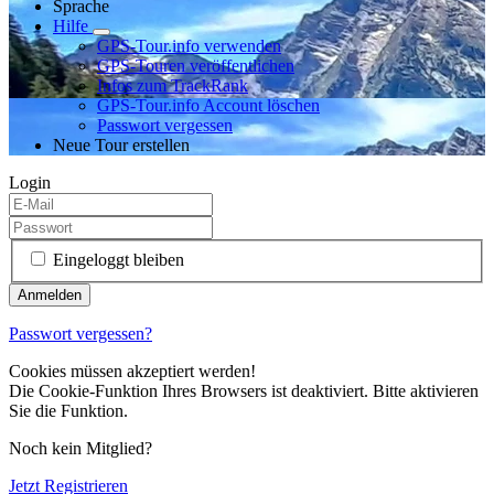
Sprache
Hilfe
GPS-Tour.info verwenden
GPS-Touren veröffentlichen
Infos zum TrackRank
GPS-Tour.info Account löschen
Passwort vergessen
Neue Tour erstellen
Login
Eingeloggt bleiben
Passwort vergessen?
Cookies müssen akzeptiert werden!
Die Cookie-Funktion Ihres Browsers ist deaktiviert. Bitte aktivieren
Sie die Funktion.
Noch kein Mitglied?
Jetzt Registrieren