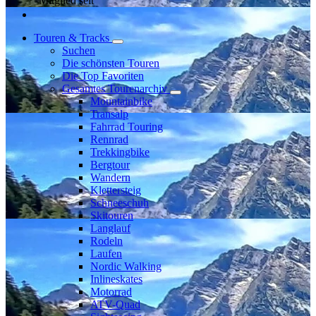
Mitglied seit
Touren & Tracks
Suchen
Die schönsten Touren
Die Top Favoriten
Gesamtes Tourenarchiv
Mountainbike
Transalp
Fahrrad Touring
Rennrad
Trekkingbike
Bergtour
Wandern
Klettersteig
Schneeschuh
Skitouren
Langlauf
Rodeln
Laufen
Nordic Walking
Inlineskates
Motorrad
ATV-Quad