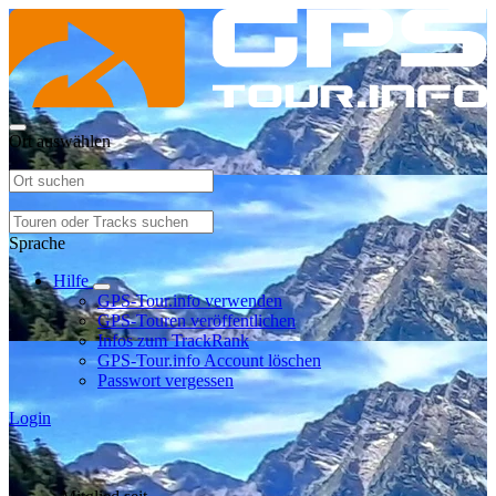
Ort auswählen
Sprache
Hilfe
GPS-Tour.info verwenden
GPS-Touren veröffentlichen
Infos zum TrackRank
GPS-Tour.info Account löschen
Passwort vergessen
Login