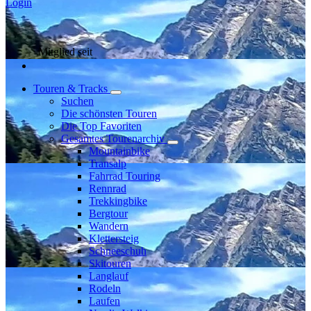
Login
Mitglied seit
Touren & Tracks
Suchen
Die schönsten Touren
Die Top Favoriten
Gesamtes Tourenarchiv
Mountainbike
Transalp
Fahrrad Touring
Rennrad
Trekkingbike
Bergtour
Wandern
Klettersteig
Schneeschuh
Skitouren
Langlauf
Rodeln
Laufen