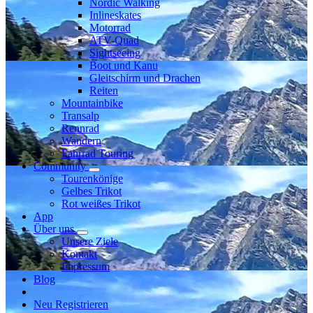
Nordic Walking
Inlineskates
Motorrad
ATV-Quad
Sightseeing
Boot und Kanu
Gleitschirm und Drachen
Reiten
Mountainbike
Transalp
Rennrad
Wandern
Fahrrad Touring
Community
Tourenkönige
Gelbes Trikot
Rot weißes Trikot
App
Über uns
Unsere Ziele
Kontakt
Impressum
Blog
Neu Registrieren