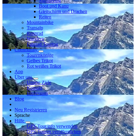
Sightseeing
Boot und Kanu
Gleitschirm und Drachen
Reiten
Mountainbike
Transalp
Rennrad
Wandern
Fahrrad Touring
Community
Tourenkönige
Gelbes Trikot
Rot weißes Trikot
App
Über uns
Unsere Ziele
Kontakt
Impressum
Blog
Neu Registrieren
Sprache
Hilfe
GPS-Tour.info verwenden
GPS-Touren veröffentlichen