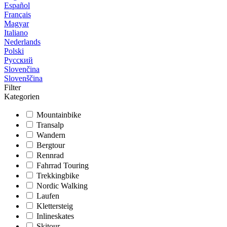
Español
Français
Magyar
Italiano
Nederlands
Polski
Русский
Slovenčina
Slovenščina
Filter
Kategorien
Mountainbike
Transalp
Wandern
Bergtour
Rennrad
Fahrrad Touring
Trekkingbike
Nordic Walking
Laufen
Klettersteig
Inlineskates
Skitour