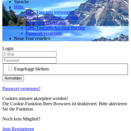
Sprache
Hilfe
GPS-Tour.info verwenden
GPS-Touren veröffentlichen
Infos zum TrackRank
GPS-Tour.info Account löschen
Passwort vergessen
Neue Tour erstellen
Login
Eingeloggt bleiben
Passwort vergessen?
Cookies müssen akzeptiert werden!
Die Cookie-Funktion Ihres Browsers ist deaktiviert. Bitte aktivieren
Sie die Funktion.
Noch kein Mitglied?
Jetzt Registrieren