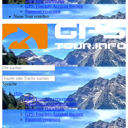
Infos zum TrackRank
GPS-Tour.info Account löschen
Passwort vergessen
Neue Tour erstellen
Ort auswählen
Sprache
Hilfe
GPS-Tour.info verwenden
GPS-Touren veröffentlichen
Infos zum TrackRank
GPS-Tour.info Account löschen
Passwort vergessen