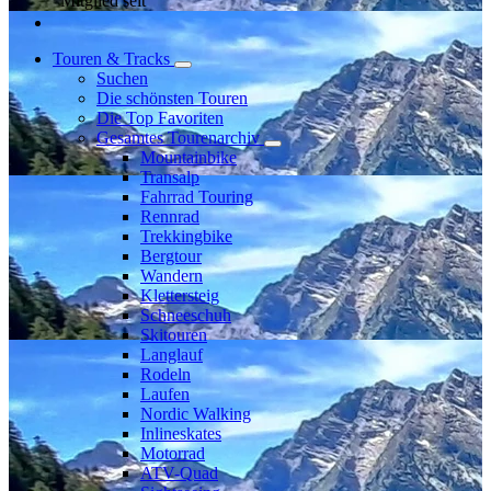
Mitglied seit
Touren & Tracks
Suchen
Die schönsten Touren
Die Top Favoriten
Gesamtes Tourenarchiv
Mountainbike
Transalp
Fahrrad Touring
Rennrad
Trekkingbike
Bergtour
Wandern
Klettersteig
Schneeschuh
Skitouren
Langlauf
Rodeln
Laufen
Nordic Walking
Inlineskates
Motorrad
ATV-Quad