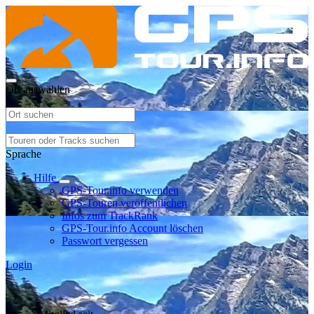
Ort auswählen
Sprache
Hilfe
GPS-Tour.info verwenden
GPS-Touren veröffentlichen
Infos zum TrackRank
GPS-Tour.info Account löschen
Passwort vergessen
Login