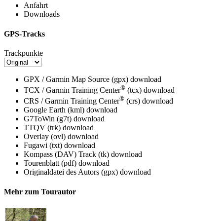
Anfahrt
Downloads
GPS-Tracks
Trackpunkte
GPX / Garmin Map Source (gpx)
download
®
TCX / Garmin Training Center
(tcx)
download
®
CRS / Garmin Training Center
(crs)
download
Google Earth (kml)
download
G7ToWin (g7t)
download
TTQV (trk)
download
Overlay (ovl)
download
Fugawi (txt)
download
Kompass (DAV) Track (tk)
download
Tourenblatt (pdf)
download
Originaldatei des Autors (gpx)
download
Mehr zum Tourautor