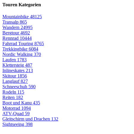
Touren Kategorien
Mountainbike
48125
Transalp
865
Wandern
24995
Bergtour
4692
Rennrad
10444
Fahrrad Touring
8765
Trekkingbike
6084
Nordic Walking
370
Laufen
1783
Klettersteig
487
Inlineskates
213
Skitour
1856
Langlauf
827
Schneeschuh
590
Rodeln
115
Reiten
182
Boot und Kanu
435
Motorrad
1094
ATV-Quad
59
Gleitschirm und Drachen
132
Sightseeing
398