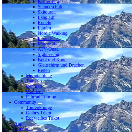
Klettersteig
Schneeschuh
Skitouren
Langlauf
Rodeln
Laufen
Nordic Walking
Inlineskates
Motorrad
ATV-Quad
Sightseeing
Boot und Kanu
Gleitschirm und Drachen
Reiten
Mountainbike
Transalp
Rennrad
Wandern
Fahrrad Touring
Community
Tourenkönige
Gelbes Trikot
Rot weißes Trikot
App
Über uns