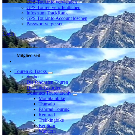
GPS-Tour.info verwenden
GPS-Touren veröffentlichen
Infos zum TrackRank
GPS-Tour.info Account löschen
Passwort vergessen
Login
Mitglied seit
Touren & Tracks
Suchen
Die schönsten Touren
Die Top Favoriten
Gesamtes Tourenarchiv
Mountainbike
Transalp
Fahrrad Touring
Rennrad
Trekkingbike
Bergtour
Wandern