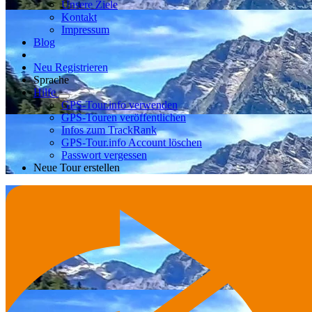
Unsere Ziele
Kontakt
Impressum
Blog
Neu Registrieren
Sprache
Hilfe
GPS-Tour.info verwenden
GPS-Touren veröffentlichen
Infos zum TrackRank
GPS-Tour.info Account löschen
Passwort vergessen
Neue Tour erstellen