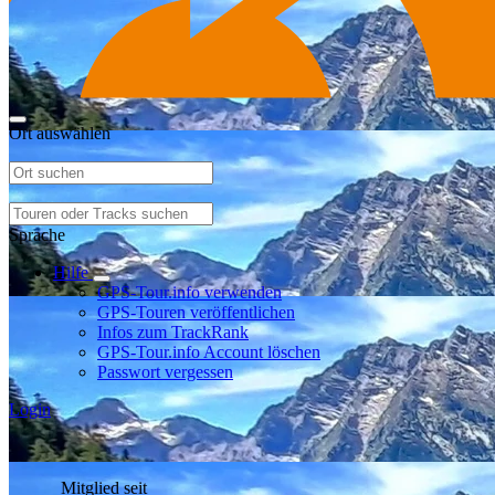
Ort auswählen
Sprache
Hilfe
GPS-Tour.info verwenden
GPS-Touren veröffentlichen
Infos zum TrackRank
GPS-Tour.info Account löschen
Passwort vergessen
Login
Mitglied seit