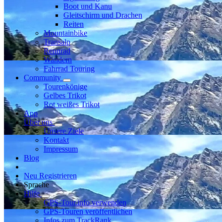
Boot und Kanu
Gleitschirm und Drachen
Reiten
Mountainbike
Transalp
Rennrad
Wandern
Fahrrad Touring
Community
Tourenkönige
Gelbes Trikot
Rot weißes Trikot
App
Über uns
Unsere Ziele
Kontakt
Impressum
Blog
Neu Registrieren
Sprache
Hilfe
GPS-Tour.info verwenden
GPS-Touren veröffentlichen
Infos zum TrackRank