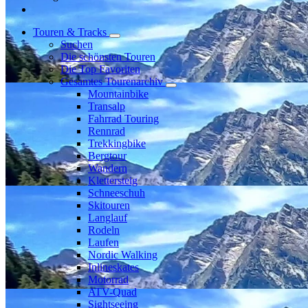
Touren & Tracks
Suchen
Die schönsten Touren
Die Top Favoriten
Gesamtes Tourenarchiv
Mountainbike
Transalp
Fahrrad Touring
Rennrad
Trekkingbike
Bergtour
Wandern
Klettersteig
Schneeschuh
Skitouren
Langlauf
Rodeln
Laufen
Nordic Walking
Inlineskates
Motorrad
ATV-Quad
Sightseeing