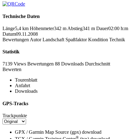
Technische Daten
Länge
5,4 km
Höhenmeter
342 m
Abstieg
341 m
Dauer
02:00 h:m
Datum
09.11.2008
Bewertungen
Autor
Landschaft
Spaßfaktor
Kondition
Technik
Statistik
7139 Views
Bewertungen
88 Downloads
Durchschnitt
Bewerten
Tourenblatt
Anfahrt
Downloads
GPS-Tracks
Trackpunkte
GPX / Garmin Map Source (gpx)
download
®
TCX / Garmin Training Center
(tcx)
download