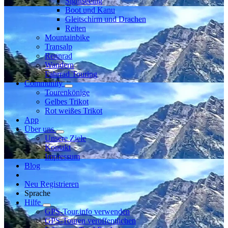
Sightseeing
Boot und Kanu
Gleitschirm und Drachen
Reiten
Mountainbike
Transalp
Rennrad
Wandern
Fahrrad Touring
Community
Tourenkönige
Gelbes Trikot
Rot weißes Trikot
App
Über uns
Unsere Ziele
Kontakt
Impressum
Blog
Neu Registrieren
Sprache
Hilfe
GPS-Tour.info verwenden
GPS-Touren veröffentlichen