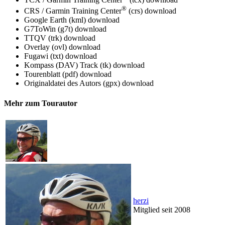
®
CRS / Garmin Training Center
(crs)
download
Google Earth (kml)
download
G7ToWin (g7t)
download
TTQV (trk)
download
Overlay (ovl)
download
Fugawi (txt)
download
Kompass (DAV) Track (tk)
download
Tourenblatt (pdf)
download
Originaldatei des Autors (gpx)
download
Mehr zum Tourautor
herzi
Mitglied seit 2008