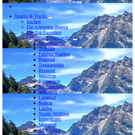
Mitglied seit
Touren & Tracks
Suchen
Die schönsten Touren
Die Top Favoriten
Gesamtes Tourenarchiv
Mountainbike
Transalp
Fahrrad Touring
Rennrad
Trekkingbike
Bergtour
Wandern
Klettersteig
Schneeschuh
Skitouren
Langlauf
Rodeln
Laufen
Nordic Walking
Inlineskates
Motorrad
ATV-Quad