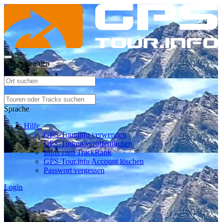
Ort auswählen
Sprache
Hilfe
GPS-Tour.info verwenden
GPS-Touren veröffentlichen
Infos zum TrackRank
GPS-Tour.info Account löschen
Passwort vergessen
Login