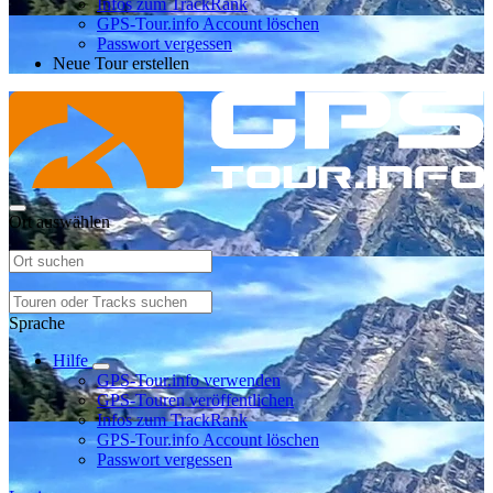
Infos zum TrackRank
GPS-Tour.info Account löschen
Passwort vergessen
Neue Tour erstellen
Ort auswählen
Sprache
Hilfe
GPS-Tour.info verwenden
GPS-Touren veröffentlichen
Infos zum TrackRank
GPS-Tour.info Account löschen
Passwort vergessen