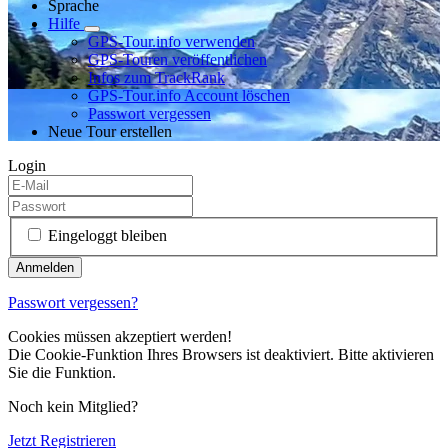
Sprache
Hilfe
GPS-Tour.info verwenden
GPS-Touren veröffentlichen
Infos zum TrackRank
GPS-Tour.info Account löschen
Passwort vergessen
Neue Tour erstellen
Login
Eingeloggt bleiben
Passwort vergessen?
Cookies müssen akzeptiert werden!
Die Cookie-Funktion Ihres Browsers ist deaktiviert. Bitte aktivieren
Sie die Funktion.
Noch kein Mitglied?
Jetzt Registrieren