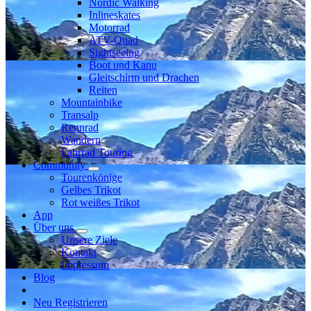
Nordic Walking
Inlineskates
Motorrad
ATV-Quad
Sightseeing
Boot und Kanu
Gleitschirm und Drachen
Reiten
Mountainbike
Transalp
Rennrad
Wandern
Fahrrad Touring
Community
Tourenkönige
Gelbes Trikot
Rot weißes Trikot
App
Über uns
Unsere Ziele
Kontakt
Impressum
Blog
Neu Registrieren