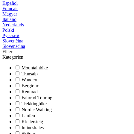
Español
Français
Magyar
Italiano
Nederlands
Polski
Русский
Slovenčina
Slovenščina
Filter
Kategorien
Mountainbike
Transalp
Wandern
Bergtour
Rennrad
Fahrrad Touring
Trekkingbike
Nordic Walking
Laufen
Klettersteig
Inlineskates
Skitour