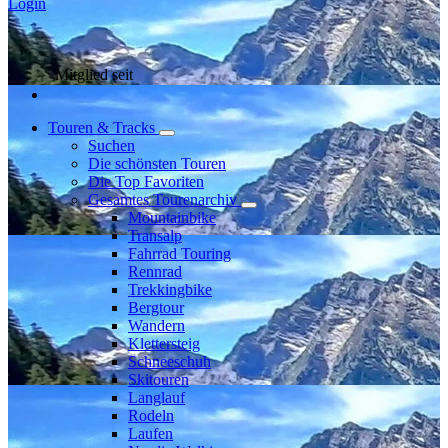
Login
Mitglied seit
Touren & Tracks
Suchen
Die schönsten Touren
Die Top Favoriten
Gesamtes Tourenarchiv
Mountainbike
Transalp
Fahrrad Touring
Rennrad
Trekkingbike
Bergtour
Wandern
Klettersteig
Schneeschuh
Skitouren
Langlauf
Rodeln
Laufen