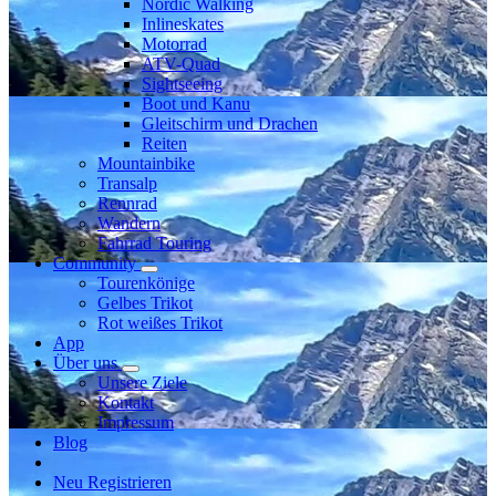
Nordic Walking
Inlineskates
Motorrad
ATV-Quad
Sightseeing
Boot und Kanu
Gleitschirm und Drachen
Reiten
Mountainbike
Transalp
Rennrad
Wandern
Fahrrad Touring
Community
Tourenkönige
Gelbes Trikot
Rot weißes Trikot
App
Über uns
Unsere Ziele
Kontakt
Impressum
Blog
Neu Registrieren