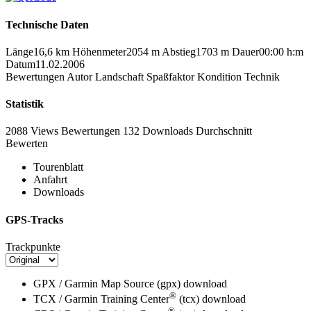
Technische Daten
Länge
16,6 km
Höhenmeter
2054 m
Abstieg
1703 m
Dauer
00:00 h:m
Datum
11.02.2006
Bewertungen
Autor
Landschaft
Spaßfaktor
Kondition
Technik
Statistik
2088 Views
Bewertungen
132 Downloads
Durchschnitt
Bewerten
Tourenblatt
Anfahrt
Downloads
GPS-Tracks
Trackpunkte
GPX / Garmin Map Source (gpx)
download
®
TCX / Garmin Training Center
(tcx)
download
®