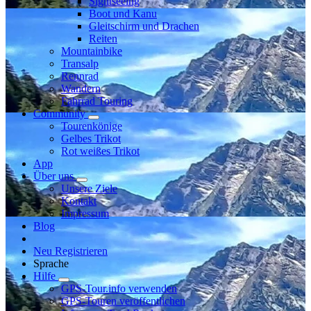
Sightseeing
Boot und Kanu
Gleitschirm und Drachen
Reiten
Mountainbike
Transalp
Rennrad
Wandern
Fahrrad Touring
Community
Tourenkönige
Gelbes Trikot
Rot weißes Trikot
App
Über uns
Unsere Ziele
Kontakt
Impressum
Blog
Neu Registrieren
Sprache
Hilfe
GPS-Tour.info verwenden
GPS-Touren veröffentlichen