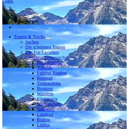
Login
Mitglied seit
Touren & Tracks
Suchen
Die schönsten Touren
Die Top Favoriten
Gesamtes Tourenarchiv
Mountainbike
Transalp
Fahrrad Touring
Rennrad
Trekkingbike
Bergtour
Wandern
Klettersteig
Schneeschuh
Skitouren
Langlauf
Rodeln
Laufen