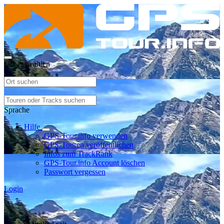
Ort auswählen
Sprache
Hilfe
GPS-Tour.info verwenden
GPS-Touren veröffentlichen
Infos zum TrackRank
GPS-Tour.info Account löschen
Passwort vergessen
Login