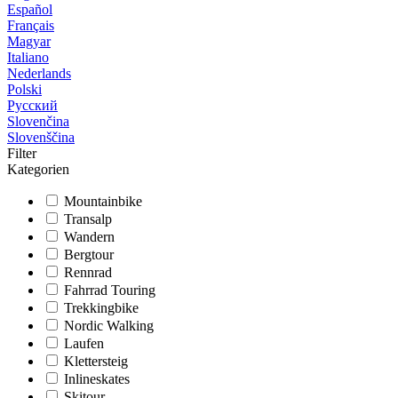
Español
Français
Magyar
Italiano
Nederlands
Polski
Русский
Slovenčina
Slovenščina
Filter
Kategorien
Mountainbike
Transalp
Wandern
Bergtour
Rennrad
Fahrrad Touring
Trekkingbike
Nordic Walking
Laufen
Klettersteig
Inlineskates
Skitour