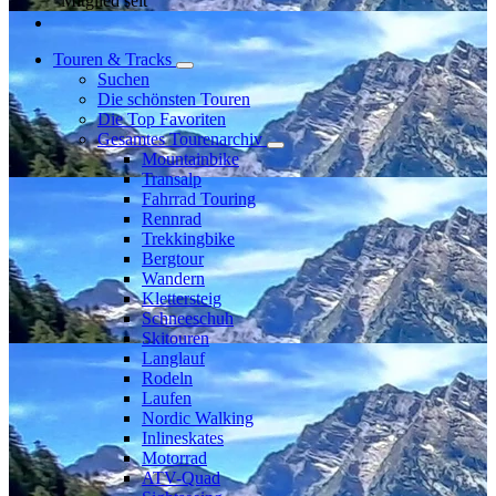
Mitglied seit
Touren & Tracks
Suchen
Die schönsten Touren
Die Top Favoriten
Gesamtes Tourenarchiv
Mountainbike
Transalp
Fahrrad Touring
Rennrad
Trekkingbike
Bergtour
Wandern
Klettersteig
Schneeschuh
Skitouren
Langlauf
Rodeln
Laufen
Nordic Walking
Inlineskates
Motorrad
ATV-Quad