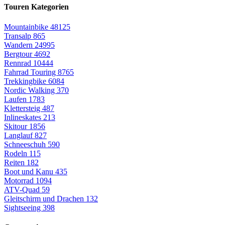
Touren Kategorien
Mountainbike
48125
Transalp
865
Wandern
24995
Bergtour
4692
Rennrad
10444
Fahrrad Touring
8765
Trekkingbike
6084
Nordic Walking
370
Laufen
1783
Klettersteig
487
Inlineskates
213
Skitour
1856
Langlauf
827
Schneeschuh
590
Rodeln
115
Reiten
182
Boot und Kanu
435
Motorrad
1094
ATV-Quad
59
Gleitschirm und Drachen
132
Sightseeing
398