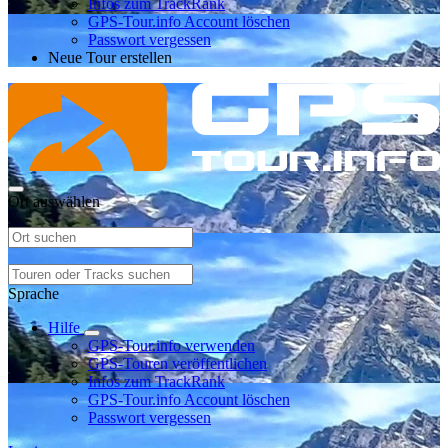
Infos zum TrackRank
GPS-Tour.info Account löschen
Passwort vergessen
Neue Tour erstellen
Ort auswählen
Sprache
Hilfe
GPS-Tour.info verwenden
GPS-Touren veröffentlichen
Infos zum TrackRank
GPS-Tour.info Account löschen
Passwort vergessen