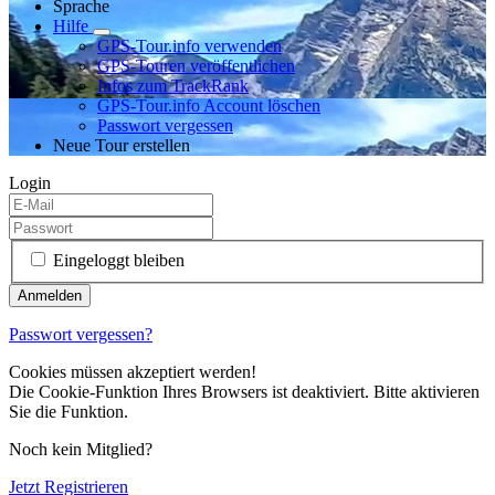
Sprache
Hilfe
GPS-Tour.info verwenden
GPS-Touren veröffentlichen
Infos zum TrackRank
GPS-Tour.info Account löschen
Passwort vergessen
Neue Tour erstellen
Login
Eingeloggt bleiben
Passwort vergessen?
Cookies müssen akzeptiert werden!
Die Cookie-Funktion Ihres Browsers ist deaktiviert. Bitte aktivieren
Sie die Funktion.
Noch kein Mitglied?
Jetzt Registrieren