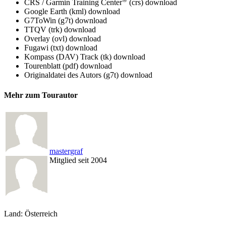
CRS / Garmin Training Center
(crs)
download
Google Earth (kml)
download
G7ToWin (g7t)
download
TTQV (trk)
download
Overlay (ovl)
download
Fugawi (txt)
download
Kompass (DAV) Track (tk)
download
Tourenblatt (pdf)
download
Originaldatei des Autors (g7t)
download
Mehr zum Tourautor
mastergraf
Mitglied seit 2004
Land: Österreich