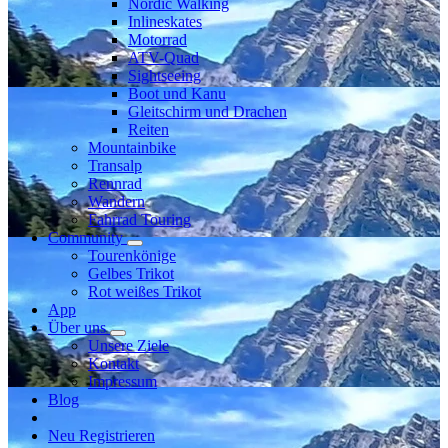
Nordic Walking
Inlineskates
Motorrad
ATV-Quad
Sightseeing
Boot und Kanu
Gleitschirm und Drachen
Reiten
Mountainbike
Transalp
Rennrad
Wandern
Fahrrad Touring
Community
Tourenkönige
Gelbes Trikot
Rot weißes Trikot
App
Über uns
Unsere Ziele
Kontakt
Impressum
Blog
Neu Registrieren