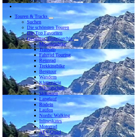
Mitglied seit
Touren & Tracks
Suchen
Die schönsten Touren
Die Top Favoriten
Gesamtes Tourenarchiv
Mountainbike
Transalp
Fahrrad Touring
Rennrad
Trekkingbike
Bergtour
Wandern
Klettersteig
Schneeschuh
Skitouren
Langlauf
Rodeln
Laufen
Nordic Walking
Inlineskates
Motorrad
ATV-Quad