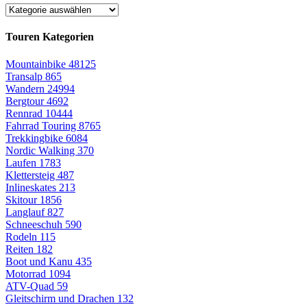
Touren Kategorien
Mountainbike
48125
Transalp
865
Wandern
24994
Bergtour
4692
Rennrad
10444
Fahrrad Touring
8765
Trekkingbike
6084
Nordic Walking
370
Laufen
1783
Klettersteig
487
Inlineskates
213
Skitour
1856
Langlauf
827
Schneeschuh
590
Rodeln
115
Reiten
182
Boot und Kanu
435
Motorrad
1094
ATV-Quad
59
Gleitschirm und Drachen
132