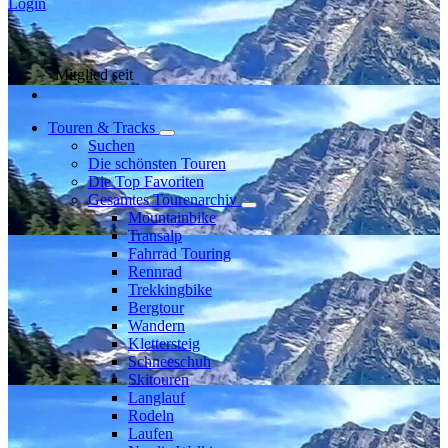
Login
Mitglied seit
Touren & Tracks
Suchen
Die schönsten Touren
Die Top Favoriten
Gesamtes Tourenarchiv
Mountainbike
Transalp
Fahrrad Touring
Rennrad
Trekkingbike
Bergtour
Wandern
Klettersteig
Schneeschuh
Skitouren
Langlauf
Rodeln
Laufen