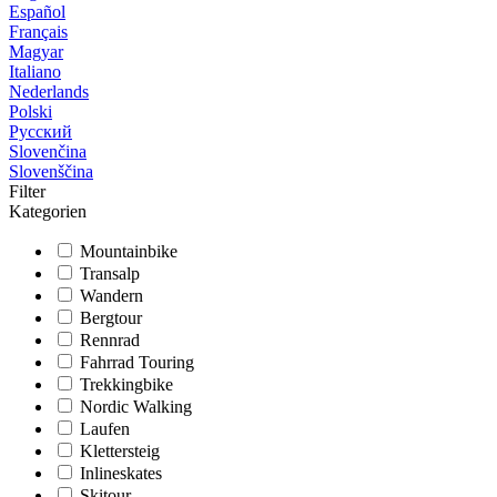
Español
Français
Magyar
Italiano
Nederlands
Polski
Русский
Slovenčina
Slovenščina
Filter
Kategorien
Mountainbike
Transalp
Wandern
Bergtour
Rennrad
Fahrrad Touring
Trekkingbike
Nordic Walking
Laufen
Klettersteig
Inlineskates
Skitour