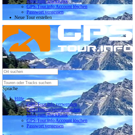
Infos zum TrackRank
GPS-Tour.info Account löschen
Passwort vergessen
Neue Tour erstellen
Ort auswählen
Sprache
Hilfe
GPS-Tour.info verwenden
GPS-Touren veröffentlichen
Infos zum TrackRank
GPS-Tour.info Account löschen
Passwort vergessen