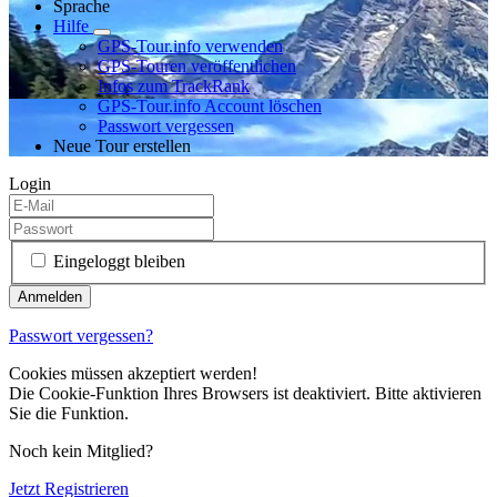
Sprache
Hilfe
GPS-Tour.info verwenden
GPS-Touren veröffentlichen
Infos zum TrackRank
GPS-Tour.info Account löschen
Passwort vergessen
Neue Tour erstellen
Login
Eingeloggt bleiben
Passwort vergessen?
Cookies müssen akzeptiert werden!
Die Cookie-Funktion Ihres Browsers ist deaktiviert. Bitte aktivieren
Sie die Funktion.
Noch kein Mitglied?
Jetzt Registrieren