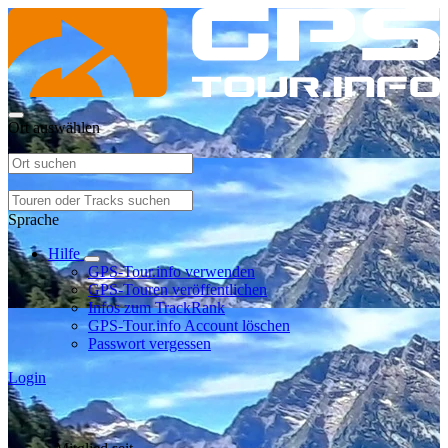
Ort auswählen
Sprache
Hilfe
GPS-Tour.info verwenden
GPS-Touren veröffentlichen
Infos zum TrackRank
GPS-Tour.info Account löschen
Passwort vergessen
Login