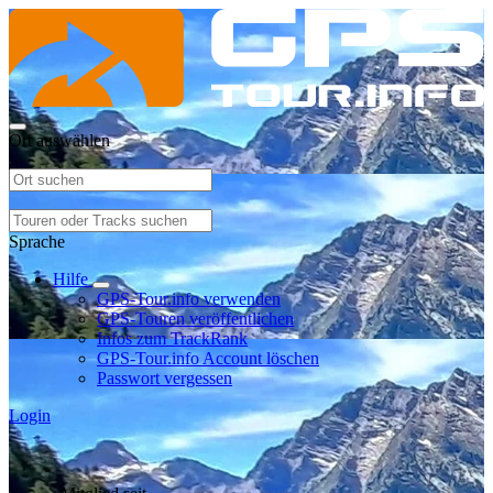
Ort auswählen
Sprache
Hilfe
GPS-Tour.info verwenden
GPS-Touren veröffentlichen
Infos zum TrackRank
GPS-Tour.info Account löschen
Passwort vergessen
Login