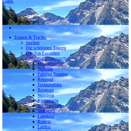
Login
Mitglied seit
Touren & Tracks
Suchen
Die schönsten Touren
Die Top Favoriten
Gesamtes Tourenarchiv
Mountainbike
Transalp
Fahrrad Touring
Rennrad
Trekkingbike
Bergtour
Wandern
Klettersteig
Schneeschuh
Skitouren
Langlauf
Rodeln
Laufen