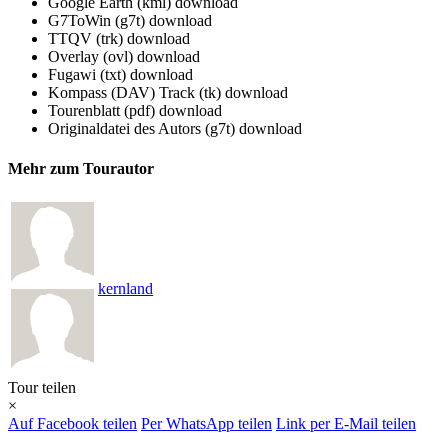
Google Earth (kml)
download
G7ToWin (g7t)
download
TTQV (trk)
download
Overlay (ovl)
download
Fugawi (txt)
download
Kompass (DAV) Track (tk)
download
Tourenblatt (pdf)
download
Originaldatei des Autors (g7t)
download
Mehr zum Tourautor
kernland
Tour teilen
×
Auf Facebook teilen
Per WhatsApp teilen
Link per E-Mail teilen