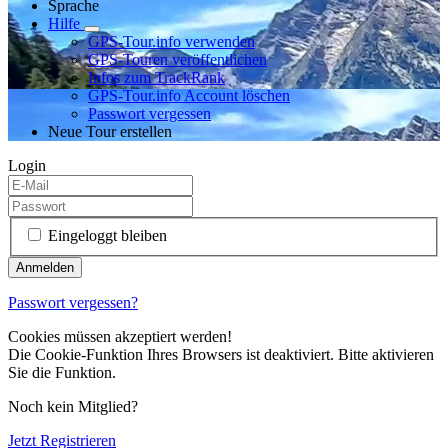
Sprache
Hilfe
GPS-Tour.info verwenden
GPS-Touren veröffentlichen
Infos zum TrackRank
GPS-Tour.info Account löschen
Passwort vergessen
Neue Tour erstellen
Login
Eingeloggt bleiben
Passwort vergessen?
Cookies müssen akzeptiert werden!
Die Cookie-Funktion Ihres Browsers ist deaktiviert. Bitte aktivieren
Sie die Funktion.
Noch kein Mitglied?
Jetzt Registrieren