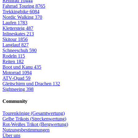
Rennrad
10444
Fahrrad Touring
8765
Trekkingbike
6084
Nordic Walking
370
Laufen
1783
Klettersteig
487
Inlineskates
213
Skitour
1856
Langlauf
827
Schneeschuh
590
Rodeln
115
Reiten
182
Boot und Kanu
435
Motorrad
1094
ATV-Quad
59
Gleitschirm und Drachen
132
Sightseeing
398
Community
Tourenkönige (Gesamtwertung)
Gelbe Trikots (Streckenwertung)
Rot-Weißes Trikot (Bergwertung)
Nutzungsbestimmungen
Über uns