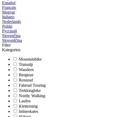
Español
Français
Magyar
Italiano
Nederlands
Polski
Русский
Slovenčina
Slovenščina
Filter
Kategorien
Mountainbike
Transalp
Wandern
Bergtour
Rennrad
Fahrrad Touring
Trekkingbike
Nordic Walking
Laufen
Klettersteig
Inlineskates
Skitour