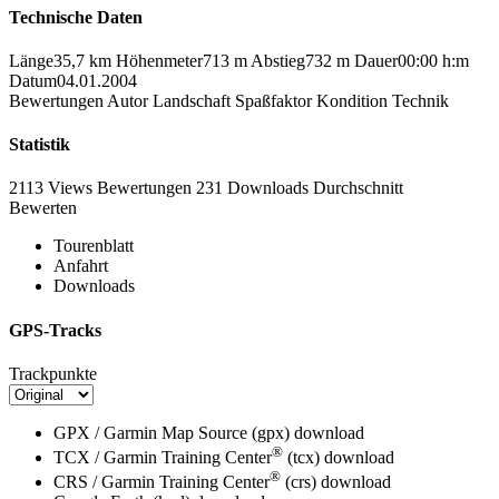
Technische Daten
Länge
35,7 km
Höhenmeter
713 m
Abstieg
732 m
Dauer
00:00 h:m
Datum
04.01.2004
Bewertungen
Autor
Landschaft
Spaßfaktor
Kondition
Technik
Statistik
2113 Views
Bewertungen
231 Downloads
Durchschnitt
Bewerten
Tourenblatt
Anfahrt
Downloads
GPS-Tracks
Trackpunkte
GPX / Garmin Map Source (gpx)
download
®
TCX / Garmin Training Center
(tcx)
download
®
CRS / Garmin Training Center
(crs)
download