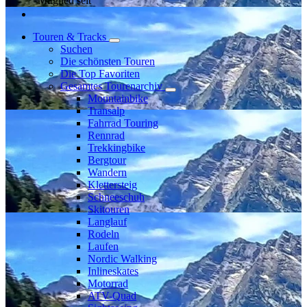
Mitglied seit
Touren & Tracks
Suchen
Die schönsten Touren
Die Top Favoriten
Gesamtes Tourenarchiv
Mountainbike
Transalp
Fahrrad Touring
Rennrad
Trekkingbike
Bergtour
Wandern
Klettersteig
Schneeschuh
Skitouren
Langlauf
Rodeln
Laufen
Nordic Walking
Inlineskates
Motorrad
ATV-Quad