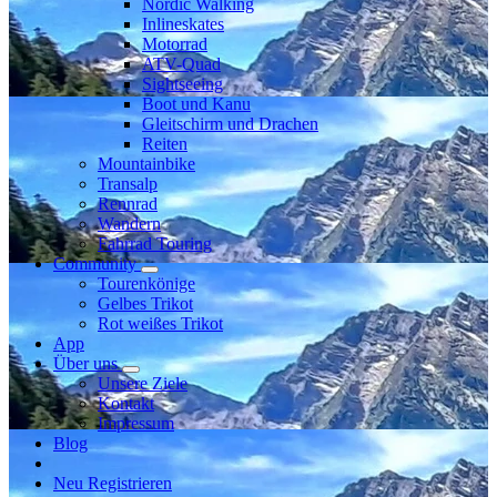
Nordic Walking
Inlineskates
Motorrad
ATV-Quad
Sightseeing
Boot und Kanu
Gleitschirm und Drachen
Reiten
Mountainbike
Transalp
Rennrad
Wandern
Fahrrad Touring
Community
Tourenkönige
Gelbes Trikot
Rot weißes Trikot
App
Über uns
Unsere Ziele
Kontakt
Impressum
Blog
Neu Registrieren