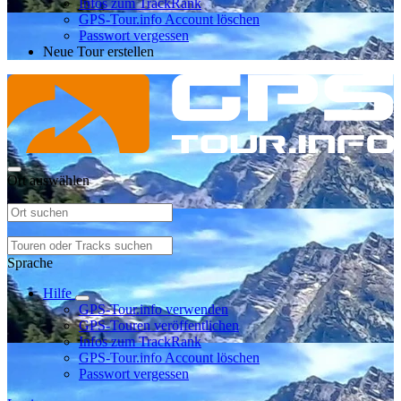
Infos zum TrackRank
GPS-Tour.info Account löschen
Passwort vergessen
Neue Tour erstellen
Ort auswählen
Sprache
Hilfe
GPS-Tour.info verwenden
GPS-Touren veröffentlichen
Infos zum TrackRank
GPS-Tour.info Account löschen
Passwort vergessen