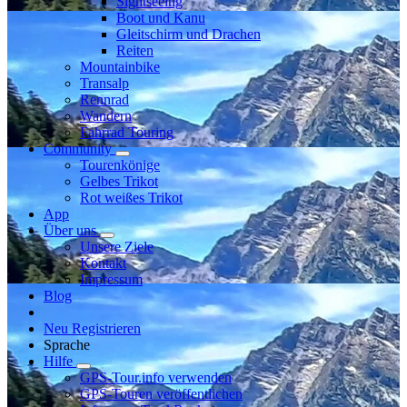
Sightseeing
Boot und Kanu
Gleitschirm und Drachen
Reiten
Mountainbike
Transalp
Rennrad
Wandern
Fahrrad Touring
Community
Tourenkönige
Gelbes Trikot
Rot weißes Trikot
App
Über uns
Unsere Ziele
Kontakt
Impressum
Blog
Neu Registrieren
Sprache
Hilfe
GPS-Tour.info verwenden
GPS-Touren veröffentlichen