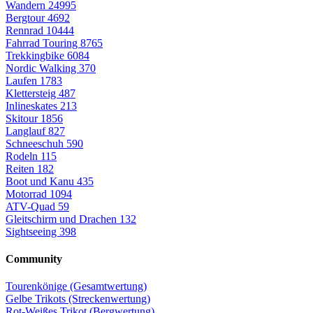
Wandern
24995
Bergtour
4692
Rennrad
10444
Fahrrad Touring
8765
Trekkingbike
6084
Nordic Walking
370
Laufen
1783
Klettersteig
487
Inlineskates
213
Skitour
1856
Langlauf
827
Schneeschuh
590
Rodeln
115
Reiten
182
Boot und Kanu
435
Motorrad
1094
ATV-Quad
59
Gleitschirm und Drachen
132
Sightseeing
398
Community
Tourenkönige (Gesamtwertung)
Gelbe Trikots (Streckenwertung)
Rot-Weißes Trikot (Bergwertung)