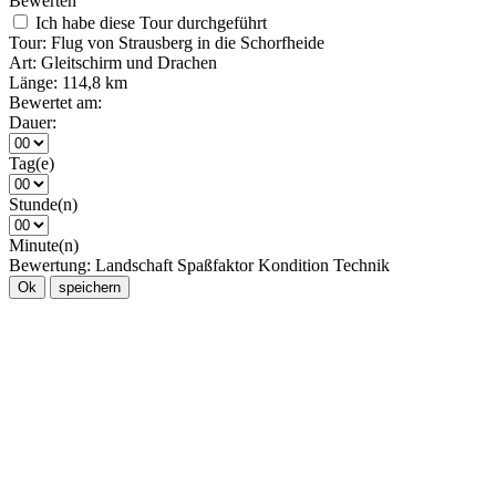
Bewerten
Ich habe diese Tour durchgeführt
Tour:
Flug von Strausberg in die Schorfheide
Art:
Gleitschirm und Drachen
Länge:
114,8 km
Bewertet am:
Dauer:
Tag(e)
Stunde(n)
Minute(n)
Bewertung:
Landschaft
Spaßfaktor
Kondition
Technik
Ok
speichern