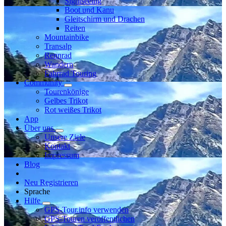
Sightseeing
Boot und Kanu
Gleitschirm und Drachen
Reiten
Mountainbike
Transalp
Rennrad
Wandern
Fahrrad Touring
Community
Tourenkönige
Gelbes Trikot
Rot weißes Trikot
App
Über uns
Unsere Ziele
Kontakt
Impressum
Blog
Neu Registrieren
Sprache
Hilfe
GPS-Tour.info verwenden
GPS-Touren veröffentlichen