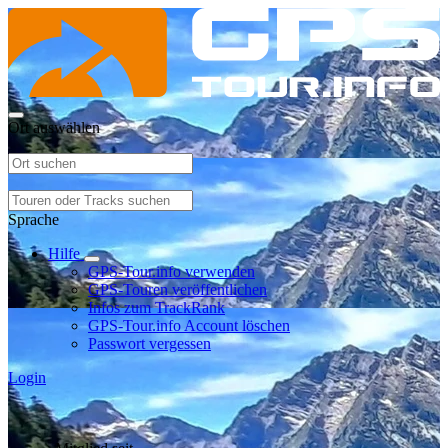
Ort auswählen
Sprache
Hilfe
GPS-Tour.info verwenden
GPS-Touren veröffentlichen
Infos zum TrackRank
GPS-Tour.info Account löschen
Passwort vergessen
Login