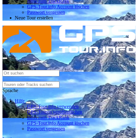
Infos zum TrackRank
GPS-Tour.info Account löschen
Passwort vergessen
Neue Tour erstellen
Ort auswählen
Sprache
Hilfe
GPS-Tour.info verwenden
GPS-Touren veröffentlichen
Infos zum TrackRank
GPS-Tour.info Account löschen
Passwort vergessen