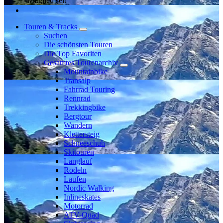
Mitglied seit
Touren & Tracks
Suchen
Die schönsten Touren
Die Top Favoriten
Gesamtes Tourenarchiv
Mountainbike
Transalp
Fahrrad Touring
Rennrad
Trekkingbike
Bergtour
Wandern
Klettersteig
Schneeschuh
Skitouren
Langlauf
Rodeln
Laufen
Nordic Walking
Inlineskates
Motorrad
ATV-Quad