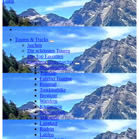
Login
Mitglied seit
Touren & Tracks
Suchen
Die schönsten Touren
Die Top Favoriten
Gesamtes Tourenarchiv
Mountainbike
Transalp
Fahrrad Touring
Rennrad
Trekkingbike
Bergtour
Wandern
Klettersteig
Schneeschuh
Skitouren
Langlauf
Rodeln
Laufen