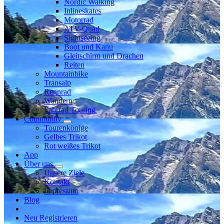
Nordic Walking
Inlineskates
Motorrad
ATV-Quad
Sightseeing
Boot und Kanu
Gleitschirm und Drachen
Reiten
Mountainbike
Transalp
Rennrad
Wandern
Fahrrad Touring
Community
Tourenkönige
Gelbes Trikot
Rot weißes Trikot
App
Über uns
Unsere Ziele
Kontakt
Impressum
Blog
Neu Registrieren