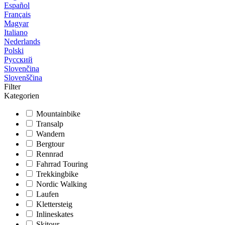
Español
Français
Magyar
Italiano
Nederlands
Polski
Русский
Slovenčina
Slovenščina
Filter
Kategorien
Mountainbike
Transalp
Wandern
Bergtour
Rennrad
Fahrrad Touring
Trekkingbike
Nordic Walking
Laufen
Klettersteig
Inlineskates
Skitour