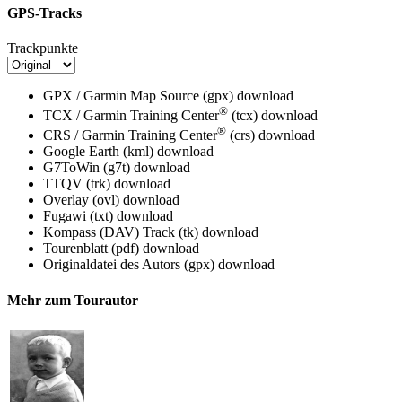
GPS-Tracks
Trackpunkte
GPX / Garmin Map Source (gpx)
download
®
TCX / Garmin Training Center
(tcx)
download
®
CRS / Garmin Training Center
(crs)
download
Google Earth (kml)
download
G7ToWin (g7t)
download
TTQV (trk)
download
Overlay (ovl)
download
Fugawi (txt)
download
Kompass (DAV) Track (tk)
download
Tourenblatt (pdf)
download
Originaldatei des Autors (gpx)
download
Mehr zum Tourautor