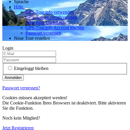
Sprache
Hilfe
GPS-Tour.info verwenden
GPS-Touren veröffentlichen
Infos zum TrackRank
GPS-Tour.info Account löschen
Passwort vergessen
Neue Tour erstellen
Login
Eingeloggt bleiben
Passwort vergessen?
Cookies müssen akzeptiert werden!
Die Cookie-Funktion Ihres Browsers ist deaktiviert. Bitte aktivieren
Sie die Funktion.
Noch kein Mitglied?
Jetzt Registrieren