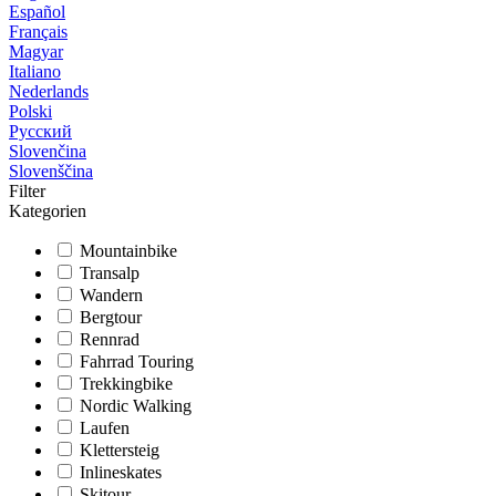
Español
Français
Magyar
Italiano
Nederlands
Polski
Русский
Slovenčina
Slovenščina
Filter
Kategorien
Mountainbike
Transalp
Wandern
Bergtour
Rennrad
Fahrrad Touring
Trekkingbike
Nordic Walking
Laufen
Klettersteig
Inlineskates
Skitour