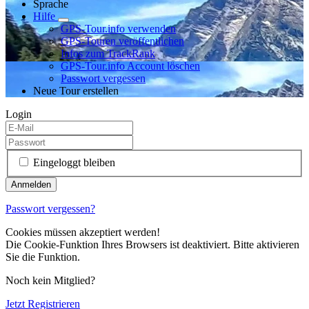
Sprache
Hilfe
GPS-Tour.info verwenden
GPS-Touren veröffentlichen
Infos zum TrackRank
GPS-Tour.info Account löschen
Passwort vergessen
Neue Tour erstellen
Login
Eingeloggt bleiben
Passwort vergessen?
Cookies müssen akzeptiert werden!
Die Cookie-Funktion Ihres Browsers ist deaktiviert. Bitte aktivieren
Sie die Funktion.
Noch kein Mitglied?
Jetzt Registrieren