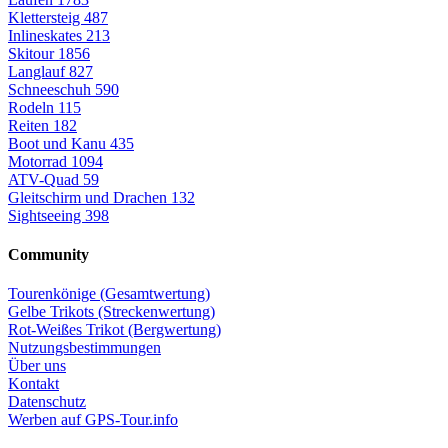
Klettersteig
487
Inlineskates
213
Skitour
1856
Langlauf
827
Schneeschuh
590
Rodeln
115
Reiten
182
Boot und Kanu
435
Motorrad
1094
ATV-Quad
59
Gleitschirm und Drachen
132
Sightseeing
398
Community
Tourenkönige (Gesamtwertung)
Gelbe Trikots (Streckenwertung)
Rot-Weißes Trikot (Bergwertung)
Nutzungsbestimmungen
Über uns
Kontakt
Datenschutz
Werben auf GPS-Tour.info