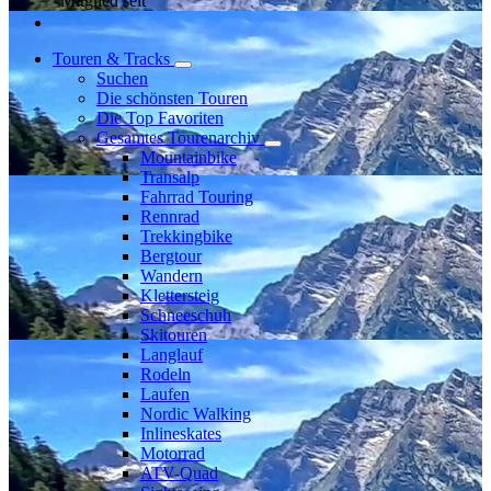
Mitglied seit
Touren & Tracks
Suchen
Die schönsten Touren
Die Top Favoriten
Gesamtes Tourenarchiv
Mountainbike
Transalp
Fahrrad Touring
Rennrad
Trekkingbike
Bergtour
Wandern
Klettersteig
Schneeschuh
Skitouren
Langlauf
Rodeln
Laufen
Nordic Walking
Inlineskates
Motorrad
ATV-Quad