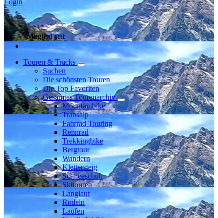
Login
Mitglied seit
Touren & Tracks
Suchen
Die schönsten Touren
Die Top Favoriten
Gesamtes Tourenarchiv
Mountainbike
Transalp
Fahrrad Touring
Rennrad
Trekkingbike
Bergtour
Wandern
Klettersteig
Schneeschuh
Skitouren
Langlauf
Rodeln
Laufen