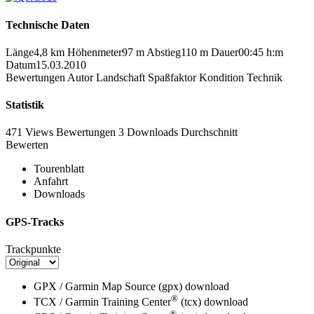
Technische Daten
Länge
4,8 km
Höhenmeter
97 m
Abstieg
110 m
Dauer
00:45 h:m
Datum
15.03.2010
Bewertungen
Autor
Landschaft
Spaßfaktor
Kondition
Technik
Statistik
471 Views
Bewertungen
3 Downloads
Durchschnitt
Bewerten
Tourenblatt
Anfahrt
Downloads
GPS-Tracks
Trackpunkte
GPX / Garmin Map Source (gpx)
download
®
TCX / Garmin Training Center
(tcx)
download
®