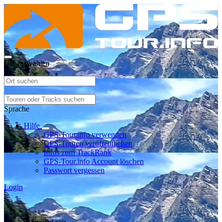
Ort auswählen
Sprache
Hilfe
GPS-Tour.info verwenden
GPS-Touren veröffentlichen
Infos zum TrackRank
GPS-Tour.info Account löschen
Passwort vergessen
Login