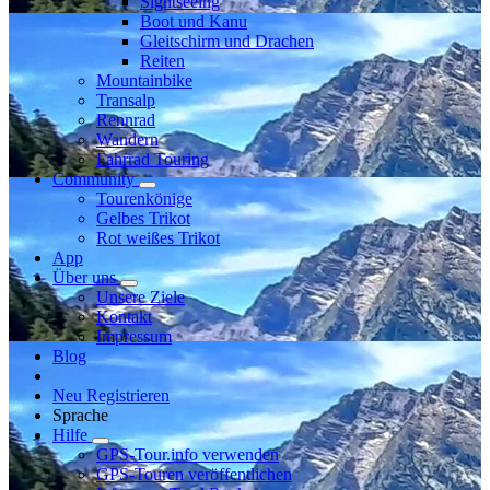
Sightseeing
Boot und Kanu
Gleitschirm und Drachen
Reiten
Mountainbike
Transalp
Rennrad
Wandern
Fahrrad Touring
Community
Tourenkönige
Gelbes Trikot
Rot weißes Trikot
App
Über uns
Unsere Ziele
Kontakt
Impressum
Blog
Neu Registrieren
Sprache
Hilfe
GPS-Tour.info verwenden
GPS-Touren veröffentlichen