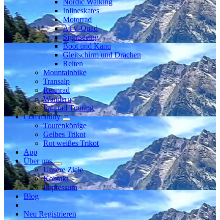
Nordic Walking
Inlineskates
Motorrad
ATV-Quad
Sightseeing
Boot und Kanu
Gleitschirm und Drachen
Reiten
Mountainbike
Transalp
Rennrad
Wandern
Fahrrad Touring
Community
Tourenkönige
Gelbes Trikot
Rot weißes Trikot
App
Über uns
Unsere Ziele
Kontakt
Impressum
Blog
Neu Registrieren