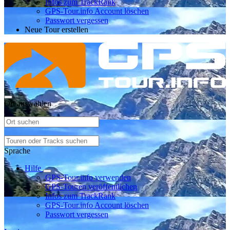
Infos zum TrackRank
GPS-Tour.info Account löschen
Passwort vergessen
Neue Tour erstellen
Ort auswählen
Sprache
Hilfe
GPS-Tour.info verwenden
GPS-Touren veröffentlichen
Infos zum TrackRank
GPS-Tour.info Account löschen
Passwort vergessen