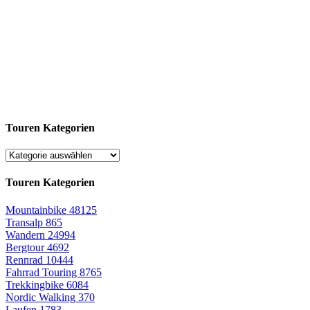
Touren Kategorien
Touren Kategorien
Mountainbike
48125
Transalp
865
Wandern
24994
Bergtour
4692
Rennrad
10444
Fahrrad Touring
8765
Trekkingbike
6084
Nordic Walking
370
Laufen
1783