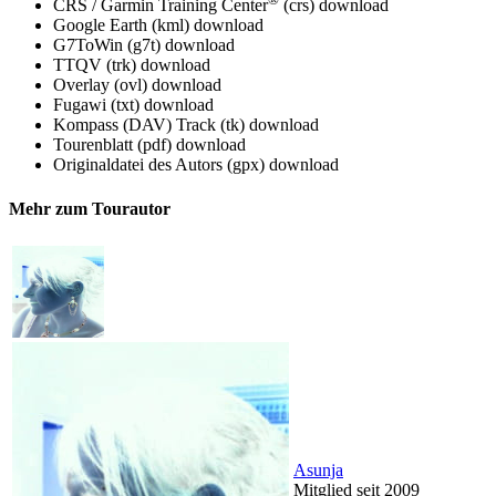
CRS / Garmin Training Center
(crs)
download
Google Earth (kml)
download
G7ToWin (g7t)
download
TTQV (trk)
download
Overlay (ovl)
download
Fugawi (txt)
download
Kompass (DAV) Track (tk)
download
Tourenblatt (pdf)
download
Originaldatei des Autors (gpx)
download
Mehr zum Tourautor
Asunja
Mitglied seit 2009