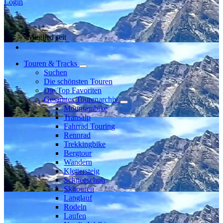
Login
Mitglied seit
Touren & Tracks
Suchen
Die schönsten Touren
Die Top Favoriten
Gesamtes Tourenarchiv
Mountainbike
Transalp
Fahrrad Touring
Rennrad
Trekkingbike
Bergtour
Wandern
Klettersteig
Schneeschuh
Skitouren
Langlauf
Rodeln
Laufen