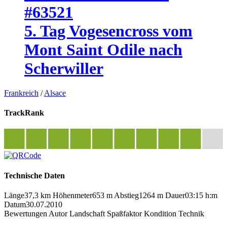
#63521
5. Tag Vogesencross vom
Mont Saint Odile nach
Scherwiller
Frankreich
/
Alsace
TrackRank
Technische Daten
Länge
37,3 km
Höhenmeter
653 m
Abstieg
1264 m
Dauer
03:15 h:m
Datum
30.07.2010
Bewertungen
Autor
Landschaft
Spaßfaktor
Kondition
Technik