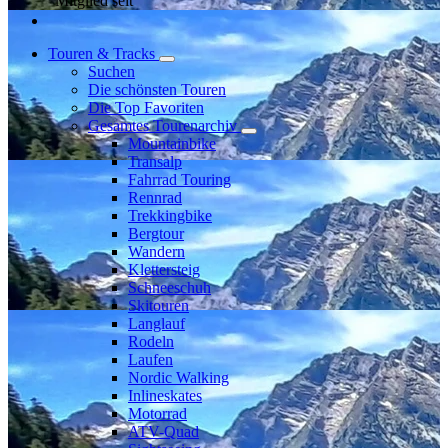
Mitglied seit
Touren & Tracks
Suchen
Die schönsten Touren
Die Top Favoriten
Gesamtes Tourenarchiv
Mountainbike
Transalp
Fahrrad Touring
Rennrad
Trekkingbike
Bergtour
Wandern
Klettersteig
Schneeschuh
Skitouren
Langlauf
Rodeln
Laufen
Nordic Walking
Inlineskates
Motorrad
ATV-Quad