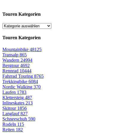
Touren Kategorien
Touren Kategorien
Mountainbike
48125
Transalp
865
Wandern
24994
Bergtour
4692
Rennrad
10444
Fahrrad Touring
8765
Trekkingbike
6084
Nordic Walking
370
Laufen
1783
Klettersteig
487
Inlineskates
213
Skitour
1856
Langlauf
827
Schneeschuh
590
Rodeln
115
Reiten
182