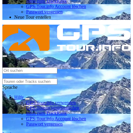
Infos zum TrackRank
GPS-Tour.info Account löschen
Passwort vergessen
Neue Tour erstellen
Ort auswählen
Sprache
Hilfe
GPS-Tour.info verwenden
GPS-Touren veröffentlichen
Infos zum TrackRank
GPS-Tour.info Account löschen
Passwort vergessen