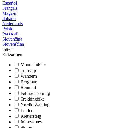
Español
Français
Magyar
Italiano
Nederlands
Polski
Русский
Slovenčina
Slovenščina
Filter
Kategorien
Mountainbike
Transalp
Wandern
Bergtour
Rennrad
Fahrrad Touring
Trekkingbike
Nordic Walking
Laufen
Klettersteig
Inlineskates
Skitour