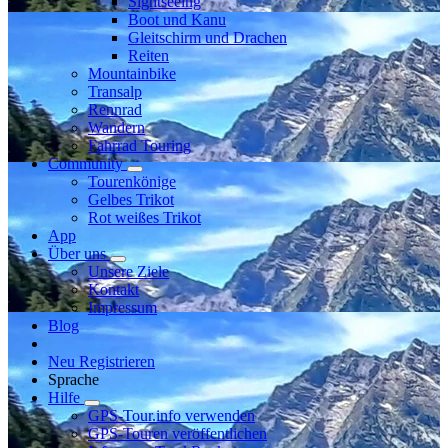
Sightseeing
Boot und Kanu
Gleitschirm und Drachen
Reiten
Mountainbike
Transalp
Rennrad
Wandern
Fahrrad Touring
Community
Tourenkönige
Gelbes Trikot
Rot weißes Trikot
App
Über uns
Unsere Ziele
Kontakt
Impressum
Blog
Neu Registrieren
Sprache
Hilfe
GPS-Tour.info verwenden
GPS-Touren veröffentlichen