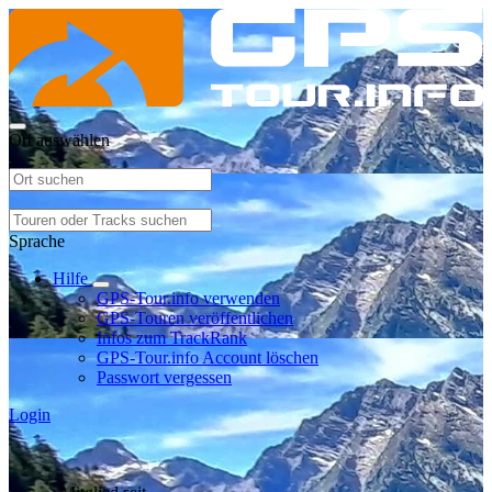
Ort auswählen
Sprache
Hilfe
GPS-Tour.info verwenden
GPS-Touren veröffentlichen
Infos zum TrackRank
GPS-Tour.info Account löschen
Passwort vergessen
Login