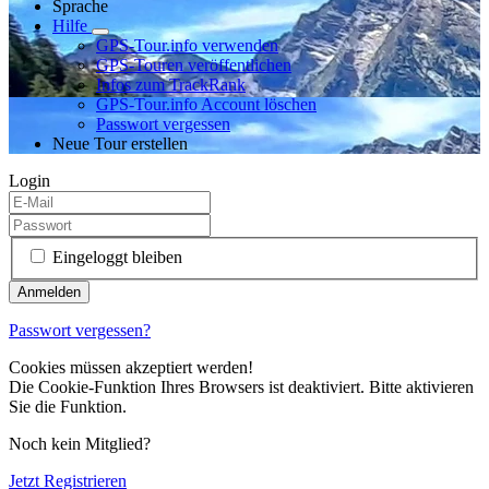
Sprache
Hilfe
GPS-Tour.info verwenden
GPS-Touren veröffentlichen
Infos zum TrackRank
GPS-Tour.info Account löschen
Passwort vergessen
Neue Tour erstellen
Login
Eingeloggt bleiben
Passwort vergessen?
Cookies müssen akzeptiert werden!
Die Cookie-Funktion Ihres Browsers ist deaktiviert. Bitte aktivieren
Sie die Funktion.
Noch kein Mitglied?
Jetzt Registrieren