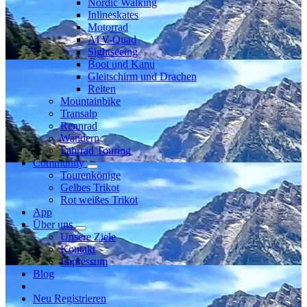
Nordic Walking
Inlineskates
Motorrad
ATV-Quad
Sightseeing
Boot und Kanu
Gleitschirm und Drachen
Reiten
Mountainbike
Transalp
Rennrad
Wandern
Fahrrad Touring
Community
Tourenkönige
Gelbes Trikot
Rot weißes Trikot
App
Über uns
Unsere Ziele
Kontakt
Impressum
Blog
Neu Registrieren